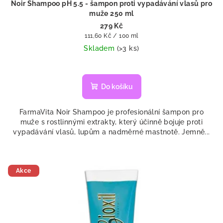
Noir Shampoo pH 5.5 - šampon proti vypadávání vlasů pro
muže 250 ml
279 Kč
Měrná
111,60 Kč / 100 ml
cena:
Skladem
(>3 ks)
Do košíku
FarmaVita Noir Shampoo je profesionální šampon pro
muže s rostlinnými extrakty, který účinně bojuje proti
vypadávání vlasů, lupům a nadměrné mastnotě. Jemně...
Akce