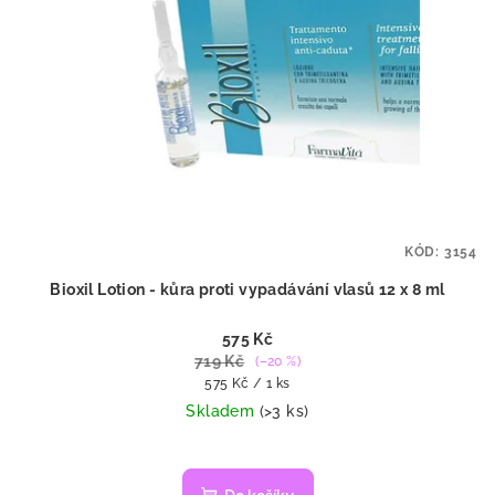
KÓD:
3154
Bioxil Lotion - kůra proti vypadávání vlasů 12 x 8 ml
575 Kč
719 Kč
(–20 %)
Měrná
575 Kč / 1 ks
cena:
Skladem
(>3 ks)