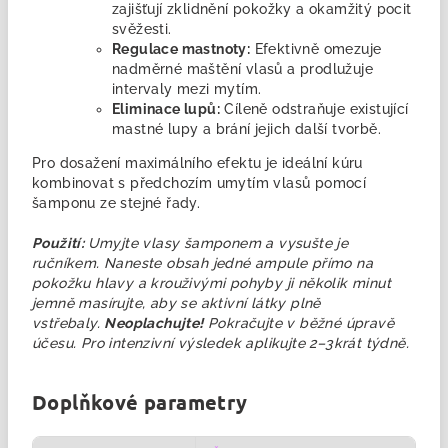
zajišťují zklidnění pokožky a okamžitý pocit
svěžesti.
Regulace mastnoty:
Efektivně omezuje
nadměrné maštění vlasů a prodlužuje
intervaly mezi mytím.
Eliminace lupů:
Cíleně odstraňuje existující
mastné lupy a brání jejich další tvorbě.
Pro dosažení maximálního efektu je ideální kúru
kombinovat s předchozím umytím vlasů pomocí
šamponu ze stejné řady.
Použití:
Umyjte vlasy šamponem a vysušte je
ručníkem. Naneste obsah jedné ampule přímo na
pokožku hlavy a krouživými pohyby ji několik minut
jemně masírujte, aby se aktivní látky plně
vstřebaly.
Neoplachujte!
Pokračujte v běžné úpravě
účesu. Pro intenzivní výsledek aplikujte 2–3krát týdně.
Doplňkové parametry