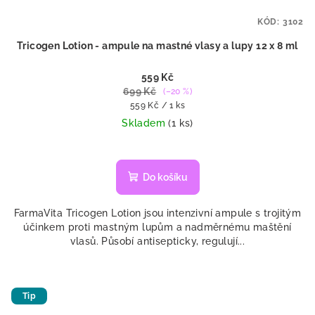
KÓD:
3102
Tricogen Lotion - ampule na mastné vlasy a lupy 12 x 8 ml
559 Kč
699 Kč
(–20 %)
Měrná
559 Kč / 1 ks
cena:
Skladem
(1 ks)
Do košíku
FarmaVita Tricogen Lotion jsou intenzivní ampule s trojitým
účinkem proti mastným lupům a nadměrnému maštění
vlasů. Působí antisepticky, regulují...
Tip