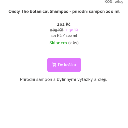
KÓD:
2615
Onely The Botanical Shampoo - přírodní šampon 200 ml
202 Kč
289 Kč
(–30 %)
Měrná
101 Kč / 100 ml
cena:
Skladem
(2 ks)
Do košíku
Přírodní šampon s bylinnými výtažky a oleji.