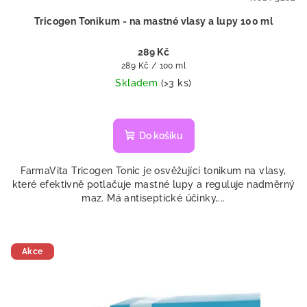
Tricogen Tonikum - na mastné vlasy a lupy 100 ml
289 Kč
Měrná
289 Kč / 100 ml
cena:
Skladem
(>3 ks)
Do košíku
FarmaVita Tricogen Tonic je osvěžující tonikum na vlasy,
které efektivně potlačuje mastné lupy a reguluje nadměrný
maz. Má antiseptické účinky,...
Akce