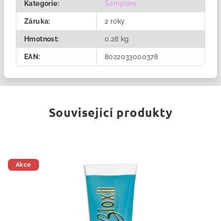
Kategorie
:
Šampony
Záruka
:
2 roky
Hmotnost
:
0.28 kg
EAN
:
8022033000378
Související produkty
Akce