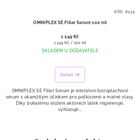
KÓD:
8239
OMNIPLEX SE Filler Serum 100 ml
1 249 Kč
Měrná
1 249 Kč / 100 ml
cena:
SKLADEM U DODAVATELE
Detail
OMNIPLEX SE Filler Serum je intenzivní bezoplachové
sérum s okamžitým účinkem pro poškozené a matné vlasy.
Díky bohatému složení aktivních látek regeneruje,
vyhlazuje...