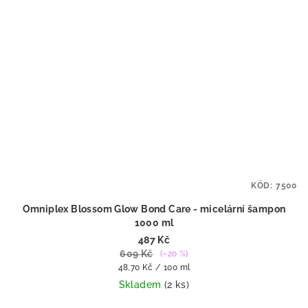
KÓD:
7500
Omniplex Blossom Glow Bond Care - micelární šampon
1000 ml
487 Kč
609 Kč
(–20 %)
Měrná
48,70 Kč / 100 ml
cena:
Skladem
(2 ks)