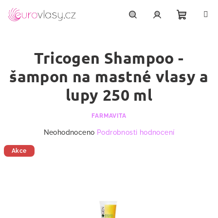
Přejít
na
obsah
Nákupn
Hledat
Přihlášení
Tricogen Shampoo -
košík
šampon na mastné vlasy a
lupy 250 ml
FARMAVITA
Průměrné
Neohodnoceno
Podrobnosti hodnocení
hodnocení
produktu
Akce
je
0,0
z
5
hvězdiček.