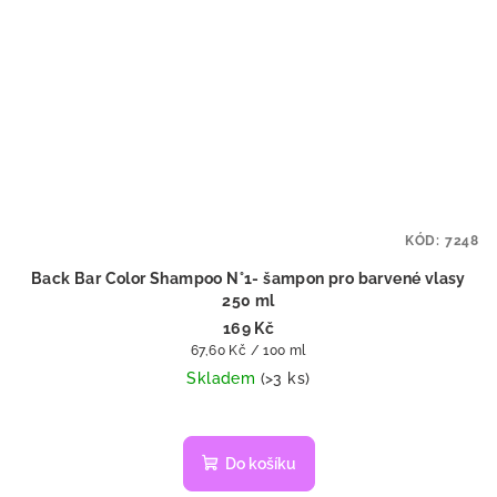
KÓD:
7248
Back Bar Color Shampoo N°1- šampon pro barvené vlasy
250 ml
169 Kč
Měrná
67,60 Kč / 100 ml
cena:
Skladem
(>3 ks)
Průměrné
hodnocení
produktu
Do košíku
je