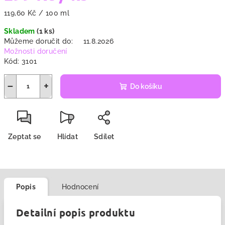
Měrná
119,60 Kč / 100 ml
cena:
Skladem
(1 ks)
Můžeme doručit do:
11.8.2026
Možnosti doručení
Kód:
3101
−
+
Do košíku
Zeptat se
Hlídat
Sdílet
Popis
Hodnocení
Detailní popis produktu