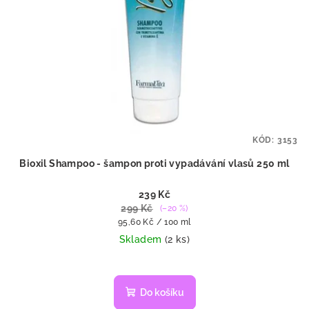
KÓD:
3153
Bioxil Shampoo - šampon proti vypadávání vlasů 250 ml
239 Kč
299 Kč
(–20 %)
Měrná
95,60 Kč / 100 ml
cena:
Skladem
(2 ks)
Do košíku