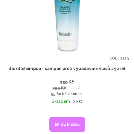
KÓD:
3153
Bioxil Shampoo - šampon proti vypadávání vlasů 250 ml
239 Kč
299 Kč
(–20 %)
Měrná
95,60 Kč / 100 ml
cena:
Skladem
(2 ks)
Do košíku