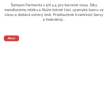
5,0
Šampon Farmavita s pH 4.5 pro barvené vlasy. Díky
z
mandlovému mléku a fíkům šetrně čistí, uzamyká barvu ve
5
vlasu a dodává oslnivý lesk. Prodloužená trvanlivost barvy
hvězdiček.
a hedvábný...
Akce