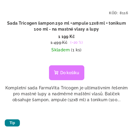
KÓD:
8116
Sada Tricogen šampon 250 ml +ampule 12x8 ml + tonikum
100 ml - na mastné vlasy a lupy
1 199 Kč
1 499 Kč
(–20 %)
Skladem
(1 ks)
Do košíku
Kompletní sada FarmaVita Tricogen je ultimativním řešením
pro mastné lupy a nadměrné maštění vlasů. Balíček
obsahuje šampon, ampule (12x8 ml) a tonikum (100...
Tip