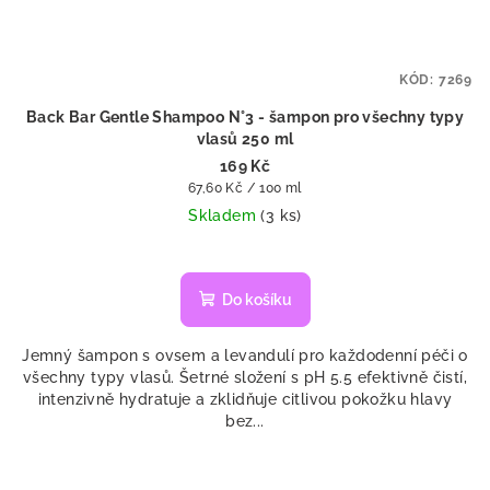
KÓD:
7269
Back Bar Gentle Shampoo N°3 - šampon pro všechny typy
vlasů 250 ml
169 Kč
Měrná
67,60 Kč / 100 ml
cena:
Skladem
(3 ks)
Do košíku
Jemný šampon s ovsem a levandulí pro každodenní péči o
všechny typy vlasů. Šetrné složení s pH 5.5 efektivně čistí,
intenzivně hydratuje a zklidňuje citlivou pokožku hlavy
bez...