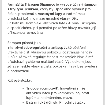
FarmaVita Tricogen Shampoo
je vysoce účinný
šampon
s trojitým účinkem
, který byl speciálně vyvinut pro
řešení problémů s
mastnými lupy
a nadměrnou
produkcí kožního mazu (
mastné vlasy
). Díky
unikátnímu komplexu aktivních látek Auxina Tricogena
a specifickému pH pomáhá pokožce hlavy navrátit její
přirozenou rovnováhu.
Šampon působí jako
intenzivní
seboregulační
a
antiseptické
ošetření.
Efektivně čistí vlasovou pokožku, odstraňuje nánosy
lupů a zároveň reguluje činnost mazových žláz, čímž
předchází rychlému maštění vlasů. Výsledkem jsou
zdravé, lesklé vlasy a čistá pokožka hlavy bez svědění
a podráždění.
Klíčové složky:
Tricogen complex®:
Inovativní směs
aktivních látek pro komplexní boj proti
lupům a nadměrnému mazu.
Balsamický účinek:
Přírodní výtažky