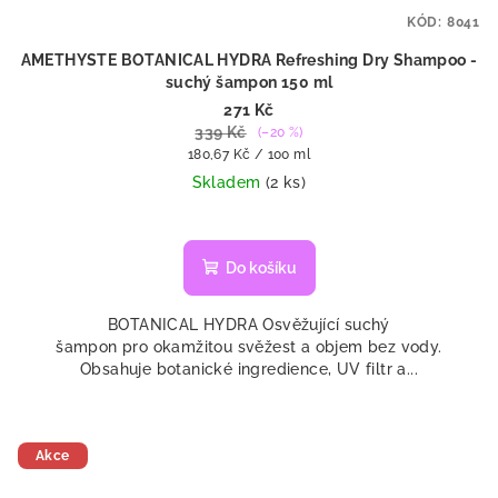
KÓD:
8041
AMETHYSTE BOTANICAL HYDRA Refreshing Dry Shampoo -
suchý šampon 150 ml
271 Kč
339 Kč
(–20 %)
Měrná
180,67 Kč / 100 ml
cena:
Skladem
(2 ks)
Do košíku
BOTANICAL HYDRA Osvěžující suchý
šampon pro okamžitou svěžest a objem bez vody.
Obsahuje botanické ingredience, UV filtr a...
Akce