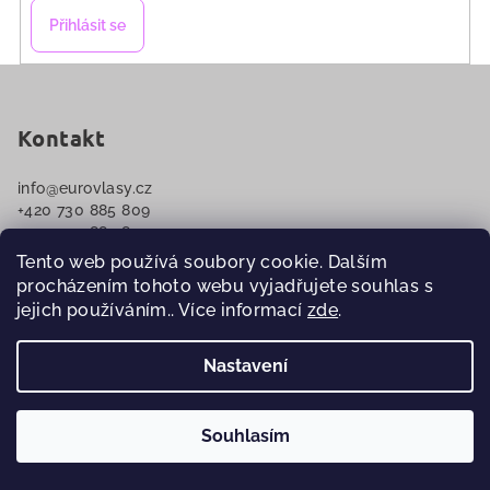
Přihlásit se
Z
á
p
Kontakt
a
info
@
eurovlasy.cz
t
+420 730 885 809
í
+420 730 885 809
Tento web používá soubory cookie. Dalším
procházením tohoto webu vyjadřujete souhlas s
jejich používáním.. Více informací
zde
.
Nastavení
Information for you
Souhlasím
Moje objednávka
🎁
🚚
Nad 299 Kč
dárek k nákupu
•
×
Doprava a platba
Nad 1000 Kč
doprava ZDARMA
—
Objednat