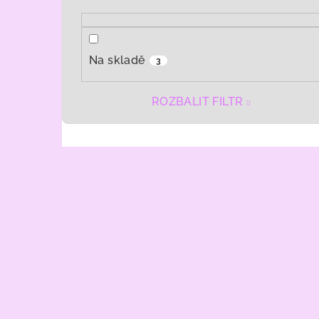
Na skladě
3
ROZBALIT FILTR