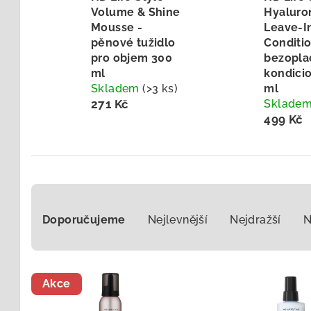
Volume & Shine
Hyaluro
Mousse -
Leave-I
pěnové tužidlo
Conditio
pro objem 300
bezopla
ml
kondici
Skladem
(>3 ks)
ml
271 Kč
Sklade
499 Kč
Ř
Doporučujeme
Nejlevnější
Nejdražší
N
a
z
V
e
Akce
ý
n