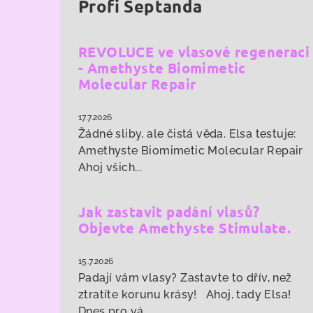
Profi Šeptanda
REVOLUCE ve vlasové regeneraci
- Amethyste Biomimetic
Molecular Repair
17.7.2026
Žádné sliby, ale čistá věda. Elsa testuje:
Amethyste Biomimetic Molecular Repair
Ahoj všich...
Jak zastavit padání vlasů?
Objevte Amethyste Stimulate.
15.7.2026
Padají vám vlasy? Zastavte to dřív, než
ztratíte korunu krásy! Ahoj, tady Elsa!
Dnes pro vá...