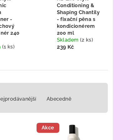
nic
Conditioning &
n
Shaping Chantily
ner -
- fixační pěna s
chový
kondicionérem
onér 240
200 ml
Skladem
(2 ks)
m
(1 ks)
239 Kč
ejprodávanější
Abecedně
Akce