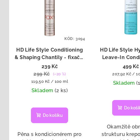
p
í
i
p
s
r
p
KÓD:
3094
o
HD Life Style Conditioning
HD Life Style H
r
d
& Shaping Chantily - fixační
Leave-In Condi
o
pěna s kondicionérem 200
bezoplachový ko
u
239 Kč
499 Kč
ml
240 ml
299 Kč
Měrná
207,92 Kč / 1
(–20 %)
d
k
Měrná
cena:
119,50 Kč / 100 ml
Skladem
(
u
cena:
t
Skladem
(2 ks)
k
ů
Do koší
t
Do košíku
ů
Okamžitě ob
Pěna s kondicionérem pro
strukturu krepo