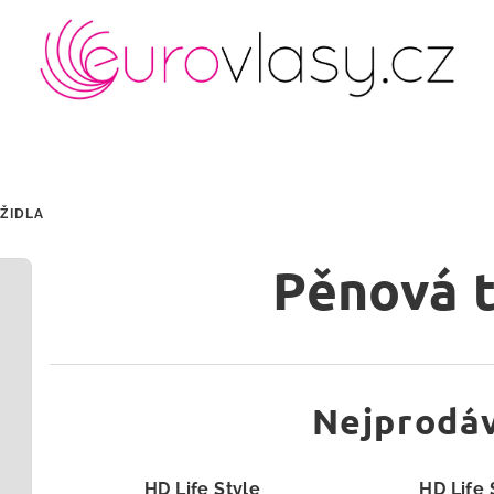
ŽIDLA
Pěnová t
Nejprodáv
HD Life Style
HD Life 