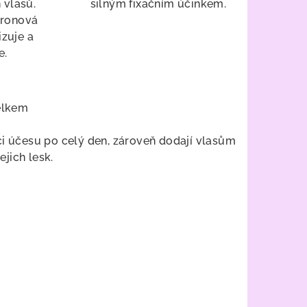
 vlasů.
silným fixačním účinkem.
uronová
izuje a
je.
elkem
aci účesu po celý den, zároveň dodají vlasům
jich lesk.