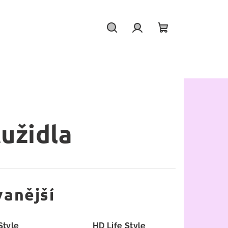
Hledat
Přihlášení
Nákupní
košík
užidla
anější
Style
HD Life Style