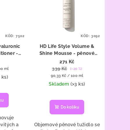
KÓD:
7502
KÓD:
3092
yaluronic
HD Life Style Volume &
tioner -
Shine Mousse - pěnové
ndicionér
tužidlo pro objem 300 ml
271 Kč
339 Kč
00 ml
(–20 %)
Měrná
90,33 Kč / 100 ml
1 ks)
cena:
Skladem
(>3 ks)
ku
Do košíku
novuje
vitých a
Objemové pěnové tužidlo se