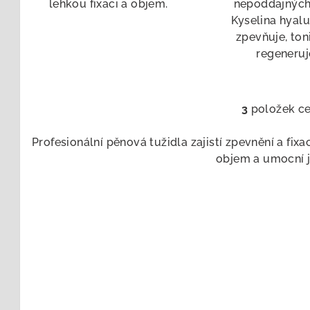
lehkou fixaci a objem.
nepoddajných
Kyselina hyal
zpevňuje, ton
regeneru
3
položek c
O
v
Profesionální pěnová tužidla zajistí zpevnění a fix
l
objem a umocní je
á
d
a
c
í
p
r