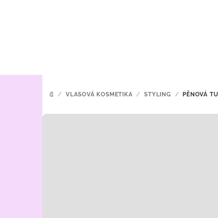
Přejít
na
obsah
/
VLASOVÁ KOSMETIKA
/
STYLING
/
PĚNOVÁ TU
DOMŮ
P
o
s
t
r
a