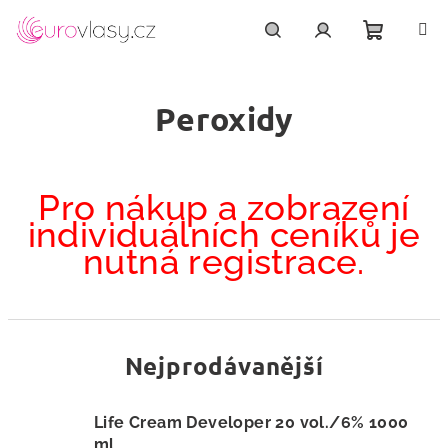
Přejít
na
obsah
Nákupn
Hledat
Přihlášení
Peroxidy
košík
Pro nákup a zobrazení
individuálních ceníků je
nutná registrace.
Nejprodávanější
Life Cream Developer 20 vol./6% 1000
ml