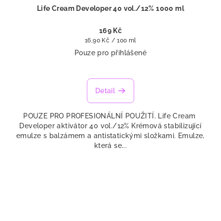
Life Cream Developer 40 vol./12% 1000 ml
169 Kč
Měrná
16,90 Kč / 100 ml
cena:
Pouze pro přihlášené
Detail
POUZE PRO PROFESIONÁLNÍ POUŽITÍ. Life Cream
Developer aktivátor 40 vol./12% Krémová stabilizující
emulze s balzámem a antistatickými složkami. Emulze,
která se...