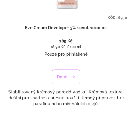
k
t
KÓD:
6930
ů
Eve Cream Developer 3% 10vol. 1000 ml
189 Kč
Měrná
18,90 Kč / 100 ml
cena:
Pouze pro přihlášené
Detail
Stabilizovaný krémový peroxid vodíku. Krémová textura,
ideální pro snadné a přesné použití. Jemný přípravek bez
parafínu nebo minerálních olejů.