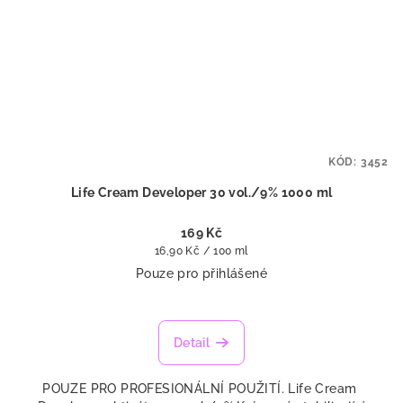
KÓD:
3452
Life Cream Developer 30 vol./9% 1000 ml
169 Kč
Měrná
16,90 Kč / 100 ml
cena:
Pouze pro přihlášené
Detail
POUZE PRO PROFESIONÁLNÍ POUŽITÍ. Life Cream