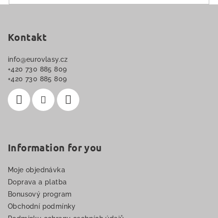
v
Z
ý
á
p
p
Kontakt
i
a
s
info
@
eurovlasy.cz
u
t
+420 730 885 809
í
+420 730 885 809
Information for you
Moje objednávka
Doprava a platba
Bonusový program
Obchodní podmínky