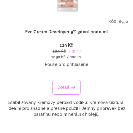
KÓD:
6932
Eve Cream Developer 9% 30vol. 1000 ml
129 Kč
189 Kč
(–31 %)
Měrná
12,90 Kč / 100 ml
cena:
Pouze pro přihlášené
Detail
Stabilizovaný krémový peroxid vodíku. Krémová textura,
ideální pro snadné a přesné použití. Jemný přípravek bez
parafínu nebo minerálních olejů.