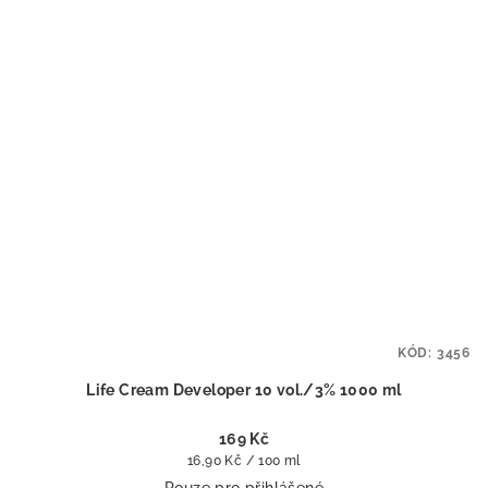
KÓD:
3456
Life Cream Developer 10 vol./3% 1000 ml
169 Kč
Měrná
16,90 Kč / 100 ml
cena:
Pouze pro přihlášené