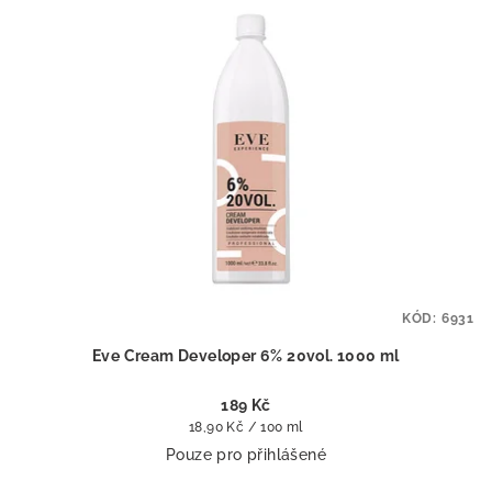
KÓD:
6931
Eve Cream Developer 6% 20vol. 1000 ml
189 Kč
Měrná
18,90 Kč / 100 ml
cena:
Pouze pro přihlášené