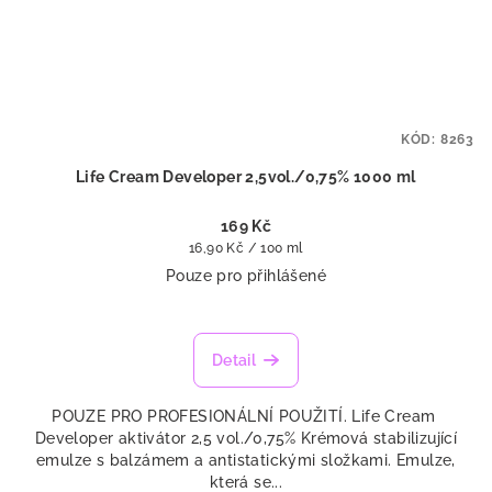
KÓD:
8263
Life Cream Developer 2,5vol./0,75% 1000 ml
169 Kč
Měrná
16,90 Kč / 100 ml
cena:
Pouze pro přihlášené
Detail
POUZE PRO PROFESIONÁLNÍ POUŽITÍ. Life Cream
Developer aktivátor 2,5 vol./0,75% Krémová stabilizující
emulze s balzámem a antistatickými složkami. Emulze,
která se...