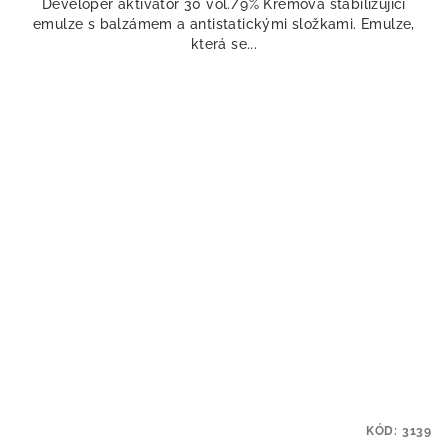
Developer aktivátor 30 vol./9% Krémová stabilizující
emulze s balzámem a antistatickými složkami. Emulze,
která se...
KÓD:
3139