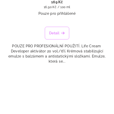
169 Kč
Měrná
16,90 Kč / 100 ml
cena:
Pouze pro přihlášené
Detail
POUZE PRO PROFESIONÁLNÍ POUŽITÍ. Life Cream
Developer aktivátor 20 vol./6% Krémová stabilizující
emulze s balzámem a antistatickými složkami. Emulze,
která se...