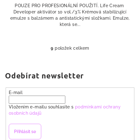
POUZE PRO PROFESIONÁLNÍ POUŽITÍ. Life Cream
Developer aktivátor 10 vol./3% Krémová stabilizující
emulze s balzámem a antistatickými složkami. Emulze,
která se...
9
položek celkem
O
v
l
á
Odebírat newsletter
d
a
E-mail
c
í
Vložením e-mailu souhlasíte s
podmínkami ochrany
p
osobních údajů
r
v
k
Přihlásit se
y