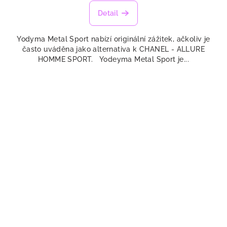
hodnocení
produktu
Detail
je
5,0
Yodyma Metal Sport nabízí originální zážitek, ačkoliv je
z
často uváděna jako alternativa k CHANEL - ALLURE
5
HOMME SPORT. Yodeyma Metal Sport je...
hvězdiček.