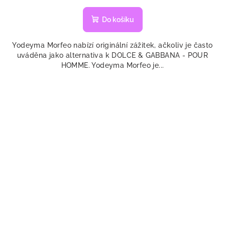
hodnocení
produktu
Do košíku
je
5,0
Yodeyma Morfeo nabízí originální zážitek, ačkoliv je často
z
uváděna jako alternativa k DOLCE & GABBANA - POUR
5
HOMME. Yodeyma Morfeo je...
hvězdiček.