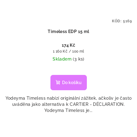
KÓD:
5169
Timeless EDP 15 ml
174 Kč
Měrná
1 160 Kč / 100 ml
cena:
Skladem
(3 ks)
Do košíku
Yodeyma Timeless nabízí originální zážitek, ačkoliv je často
uváděna jako alternativa k CARTIER - DÉCLARATION.
Yodeyma Timeless je...