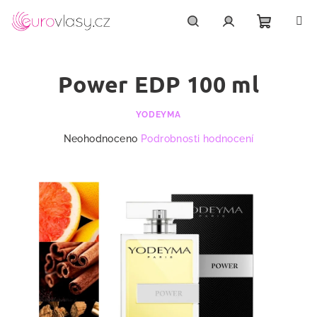
Přejít
na
obsah
Nákupn
Hledat
Přihlášení
Power EDP 100 ml
košík
YODEYMA
Průměrné
Neohodnoceno
Podrobnosti hodnocení
hodnocení
produktu
je
0,0
z
5
hvězdiček.