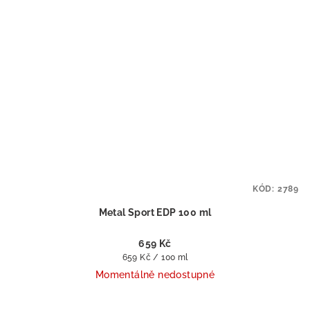
KÓD:
2789
Metal Sport EDP 100 ml
659 Kč
Měrná
659 Kč / 100 ml
cena:
Momentálně nedostupné
Průměrné