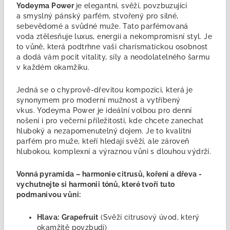
Yodeyma Power
je elegantní, svěží, povzbuzující
a smyslný pánský parfém, stvořený pro silné,
sebevědomé a svůdné muže. Tato parfémovaná
voda ztělesňuje luxus, energii a nekompromisní styl. Je
to vůně, která podtrhne vaši charismatickou osobnost
a dodá vám pocit vitality, síly a neodolatelného šarmu
v každém okamžiku.
Jedná se o
chyprově-dřevitou kompozici, která je
synonymem pro moderní mužnost a vytříbený
vkus. Yodeyma Power je ideální volbou pro denní
nošení i pro večerní příležitosti, kde chcete zanechat
hluboký a nezapomenutelný dojem. Je to kvalitní
parfém pro muže
, kteří hledají svěží, ale zároveň
hlubokou, komplexní a výraznou vůni s dlouhou výdrží.
Vonná pyramida – harmonie citrusů, koření a dřeva -
vychutnejte si harmonii tónů, které tvoří tuto
podmanivou vůni:
Hlava:
Grapefruit
(Svěží citrusový úvod, který
okamžitě povzbudí)