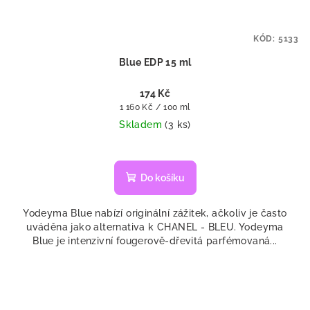
KÓD:
5133
Blue EDP 15 ml
174 Kč
Měrná
1 160 Kč / 100 ml
cena:
Skladem
(3 ks)
Do košíku
Yodeyma Blue nabízí originální zážitek, ačkoliv je často
uváděna jako alternativa k CHANEL - BLEU. Yodeyma
Blue je intenzivní fougerově-dřevitá parfémovaná...