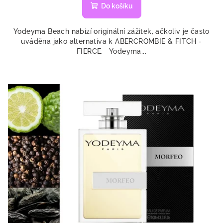
produktu
Do košíku
je
5,0
Yodeyma Beach nabízí originální zážitek, ačkoliv je často
z
uváděna jako alternativa k ABERCROMBIE & FITCH -
5
FIERCE. Yodeyma...
hvězdiček.