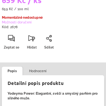
659 Kč
/ ks
Měrná
659 Kč / 100 ml
cena:
Momentálně nedostupné
Možnosti doručení
Kód:
2678
Zeptat se
Hlídat
Sdílet
Popis
Hodnocení
Detailní popis produktu
Yodeyma Power: Elegantní, svěží a smyslný parfém pro
silného muže.