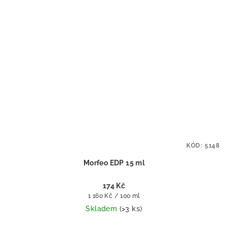
KÓD:
5148
Morfeo EDP 15 ml
174 Kč
Měrná
1 160 Kč / 100 ml
cena:
Skladem
(>3 ks)
Průměrné