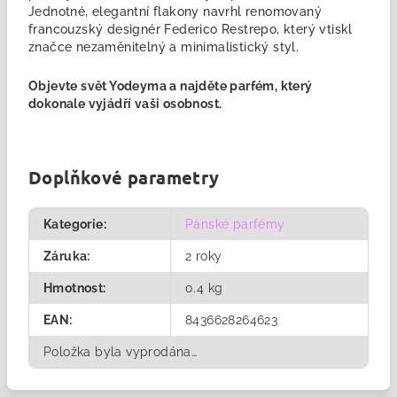
Jednotné, elegantní flakony navrhl renomovaný
francouzský designér Federico Restrepo, který vtiskl
značce nezaměnitelný a minimalistický styl.
Objevte svět Yodeyma a najděte
parfém
, který
dokonale vyjádří vaši osobnost.
Doplňkové parametry
Kategorie
:
Pánské parfémy
Záruka
:
2 roky
Hmotnost
:
0.4 kg
EAN
:
8436628264623
Položka byla vyprodána…