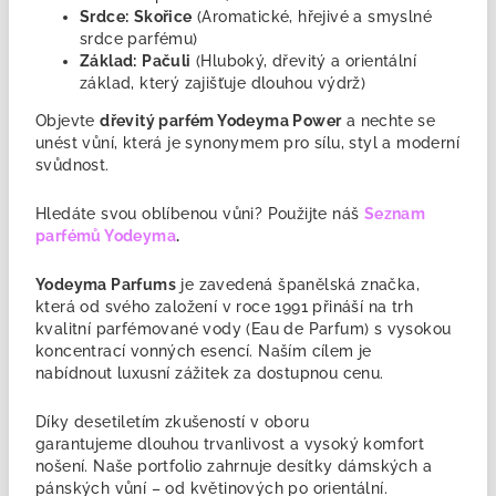
Srdce:
Skořice
(Aromatické, hřejivé a smyslné
srdce parfému)
Základ:
Pačuli
(Hluboký, dřevitý a orientální
základ, který zajišťuje dlouhou výdrž)
Objevte
dřevitý parfém Yodeyma Power
a nechte se
unést vůní, která je synonymem pro sílu, styl a moderní
svůdnost.
Hledáte svou oblíbenou vůni? Použijte náš
Seznam
parfémů Yodeyma
.
Yodeyma Parfums
je zavedená
španělská značka,
která od svého založení v roce 1991 přináší na trh
kvalitní parfémované vody (Eau de Parfum) s vysokou
koncentrací vonných esencí. Naším cílem je
nabídnout luxusní zážitek za dostupnou cenu.
Díky desetiletím zkušeností v oboru
garantujeme
dlouhou trvanlivost a vysoký komfort
nošení. Naše portfolio zahrnuje desítky dámských a
pánských vůní – od květinových po orientální.