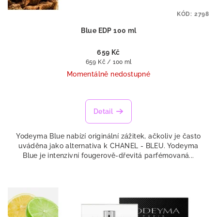
KÓD:
2798
Blue EDP 100 ml
659 Kč
Měrná
659 Kč / 100 ml
cena:
Momentálně nedostupné
Detail
Yodeyma Blue nabízí originální zážitek, ačkoliv je často
uváděna jako alternativa k CHANEL - BLEU. Yodeyma
Blue je intenzivní fougerově-dřevitá parfémovaná...