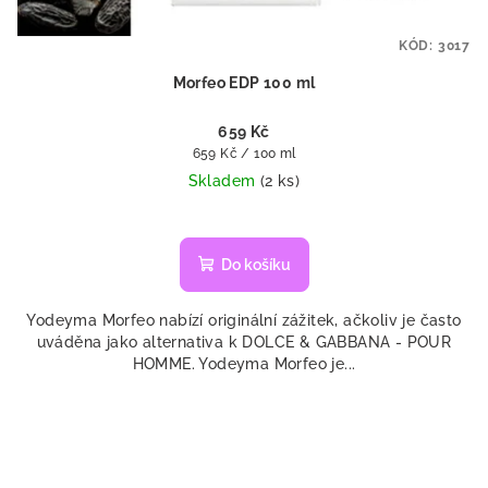
KÓD:
3017
Morfeo EDP 100 ml
659 Kč
Měrná
659 Kč / 100 ml
cena:
Skladem
(2 ks)
Do košíku
Yodeyma Morfeo nabízí originální zážitek, ačkoliv je často
uváděna jako alternativa k DOLCE & GABBANA - POUR
HOMME. Yodeyma Morfeo je...