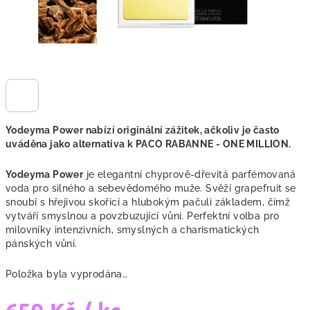
Yodeyma Power
nabízí originální zážitek, ačkoliv je často
uváděna jako alternativa k PACO RABANNE - ONE MILLION.
Yodeyma Power
je elegantní chyprově-dřevitá parfémovaná
voda
pro silného a sebevědomého muže. Svěží grapefruit se
snoubí s hřejivou skořicí a hlubokým pačuli základem, čímž
vytváří smyslnou a povzbuzující vůni. Perfektní volba pro
milovníky intenzivních, smyslných a charismatických
pánských vůní.
Položka byla vyprodána…