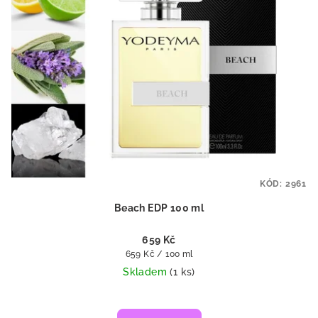
KÓD:
2961
Beach EDP 100 ml
659 Kč
Měrná
659 Kč / 100 ml
cena:
Skladem
(1 ks)
Průměrné
hodnocení