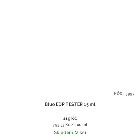
KÓD:
5997
Blue EDP TESTER 15 ml
119 Kč
Měrná
793,33 Kč / 100 ml
cena:
Skladem
(2 ks)