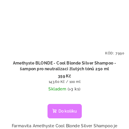
KÓD:
7990
Amethyste BLONDE - Cool Blonde Silver Shampoo -
šampon pro neutralizaci žlutých tónů 250 ml
359 Kč
Měrná
143,60 Kč / 100 ml
cena:
Skladem
(>3 ks)
Do košíku
Farmavita Amethyste Cool Blonde Silver Shampoo je