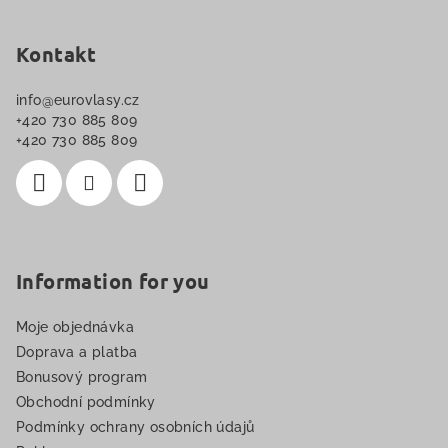
s
á
u
p
Kontakt
a
info
@
eurovlasy.cz
t
+420 730 885 809
í
+420 730 885 809
Information for you
Moje objednávka
Doprava a platba
Bonusový program
Obchodní podmínky
Podmínky ochrany osobních údajů