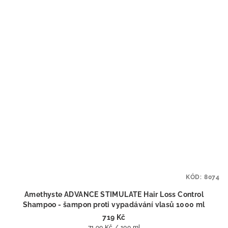
KÓD:
8074
Amethyste ADVANCE STIMULATE Hair Loss Control
Shampoo - šampon proti vypadávání vlasů 1000 ml
719 Kč
Měrná
71,90 Kč / 100 ml