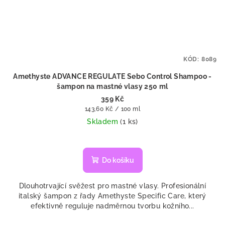
KÓD:
8089
Amethyste ADVANCE REGULATE Sebo Control Shampoo -
šampon na mastné vlasy 250 ml
359 Kč
Měrná
143,60 Kč / 100 ml
cena:
Skladem
(1 ks)
Do košíku
Dlouhotrvající svěžest pro mastné vlasy. Profesionální
italský šampon z řady Amethyste Specific Care, který
efektivně reguluje nadměrnou tvorbu kožního...