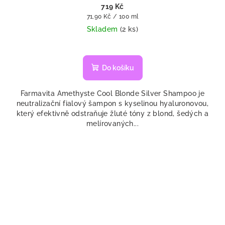
719 Kč
Měrná
71,90 Kč / 100 ml
cena:
Skladem
(2 ks)
Do košíku
Farmavita Amethyste Cool Blonde Silver Shampoo je
neutralizační fialový šampon s kyselinou hyaluronovou,
který efektivně odstraňuje žluté tóny z blond, šedých a
melírovaných...