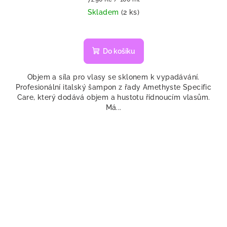
cena:
Skladem
(2 ks)
Do košíku
Objem a síla pro vlasy se sklonem k vypadávání.
Profesionální italský šampon z řady Amethyste Specific
Care, který dodává objem a hustotu řídnoucím vlasům.
Má...