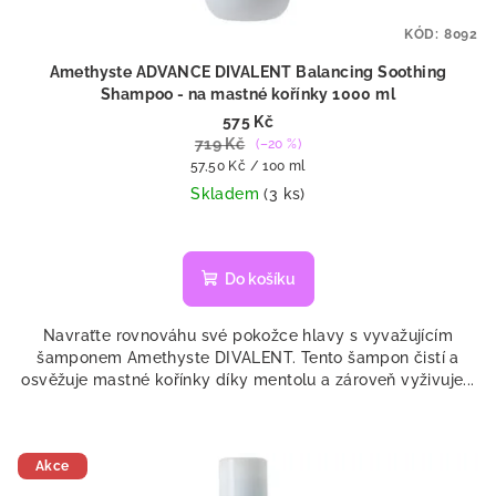
t
KÓD:
8092
ů
Amethyste ADVANCE DIVALENT Balancing Soothing
Shampoo - na mastné kořínky 1000 ml
575 Kč
719 Kč
(–20 %)
Měrná
57,50 Kč / 100 ml
cena:
Skladem
(3 ks)
Do košíku
Navraťte rovnováhu své pokožce hlavy s vyvažujícím
šamponem Amethyste DIVALENT. Tento šampon čistí a
osvěžuje mastné kořínky díky mentolu a zároveň vyživuje...
Akce