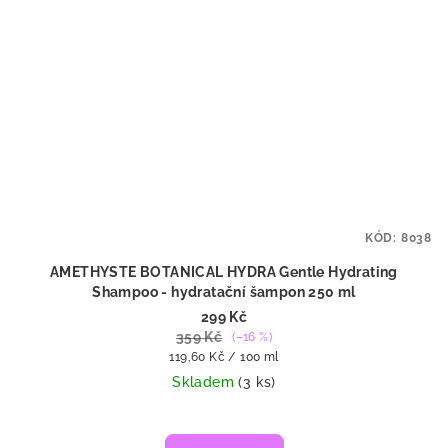
KÓD:
8038
AMETHYSTE BOTANICAL HYDRA Gentle Hydrating
Shampoo - hydratační šampon 250 ml
299 Kč
359 Kč
(–16 %)
Měrná
119,60 Kč / 100 ml
cena:
Skladem
(3 ks)