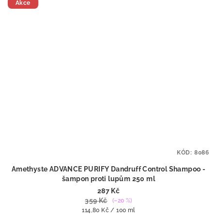
Akce
KÓD:
8086
Amethyste ADVANCE PURIFY Dandruff Control Shampoo -
šampon proti lupům 250 ml
287 Kč
359 Kč
(–20 %)
Měrná
114,80 Kč / 100 ml