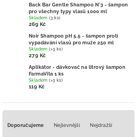
Back Bar Gentle Shampoo N°3 - šampon
pro všechny typy vlasů 1000 ml
Skladem
(3 ks)
269 Kč
Noir Shampoo pH 5.5 - šampon proti
vypadávání vlasů pro muže 250 ml
Skladem
(>3 ks)
279 Kč
Aplikátor - dávkovač na litrový šampon
FarmaVita 1 ks
Skladem
(>3 ks)
119 Kč
Ř
a
Doporučujeme
Nejlevnější
Nejdražší
z