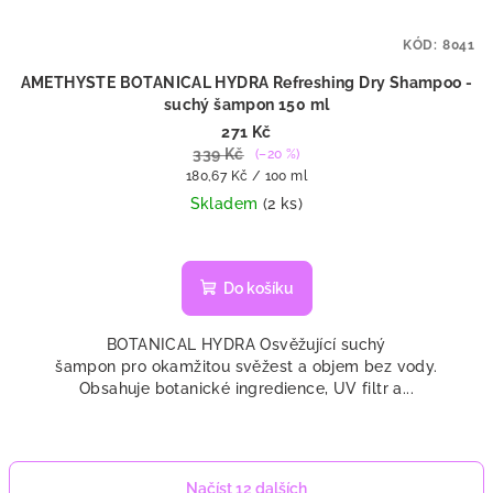
KÓD:
8041
AMETHYSTE BOTANICAL HYDRA Refreshing Dry Shampoo -
suchý šampon 150 ml
271 Kč
339 Kč
(–20 %)
Měrná
180,67 Kč / 100 ml
cena:
Skladem
(2 ks)
Do košíku
BOTANICAL HYDRA Osvěžující suchý
šampon pro okamžitou svěžest a objem bez vody.
Obsahuje botanické ingredience, UV filtr a...
Načíst 12 dalších