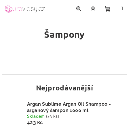
Přejít
na
obsah
Nákupn
Hledat
Přihlášení
Šampony
košík
Nejprodávanější
Argan Sublime Argan Oil Shampoo -
arganový šampon 1000 ml
Skladem
(>3 ks)
423 Kč