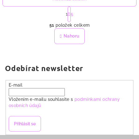
S
t
1
5
O
r
51
položek celkem
á
v
n
l
Nahoru
k
á
o
d
v
a
á
n
c
Odebírat newsletter
í
í
p
r
E-mail
v
k
Vložením e-mailu souhlasíte s
podmínkami ochrany
y
osobních údajů
v
ý
Přihlásit se
p
i
Z