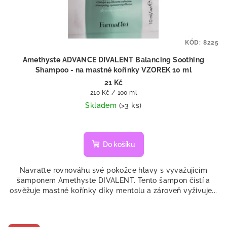
KÓD:
8225
Amethyste ADVANCE DIVALENT Balancing Soothing
Shampoo - na mastné kořínky VZOREK 10 ml
21 Kč
Měrná
210 Kč / 100 ml
cena:
Skladem
(>3 ks)
Do košíku
Navraťte rovnováhu své pokožce hlavy s vyvažujícím
šamponem Amethyste DIVALENT. Tento šampon čistí a
osvěžuje mastné kořínky díky mentolu a zároveň vyživuje...