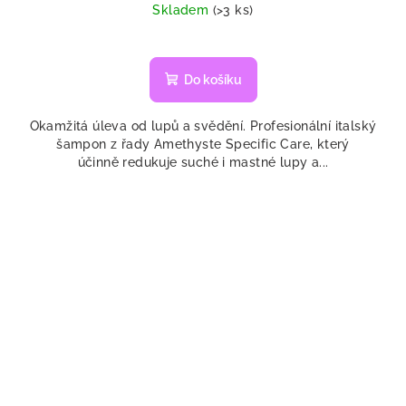
cena:
Skladem
(>3 ks)
Do košíku
Okamžitá úleva od lupů a svědění. Profesionální italský
šampon z řady Amethyste Specific Care, který
účinně redukuje suché i mastné lupy a...