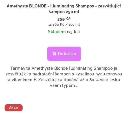
Amethyste BLONDE - Illuminating Shampoo - zesvětlující
šampon 250 ml
359 Kč
Měrná
143,60 Kč / 100 ml
cena:
Skladem
(>3 ks)
Do košíku
Farmavita Amethyste Blonde Illuminating Shampoo je
zesvětlující a hydratační šampon s kyselinou hyaluronovou
a vitamínem E. Zesvětluje a dodává až o 80 % více lesku
všem typům...
Akce