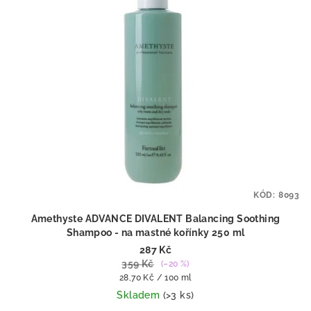
KÓD:
8093
Amethyste ADVANCE DIVALENT Balancing Soothing
Shampoo - na mastné kořínky 250 ml
287 Kč
359 Kč
(–20 %)
Měrná
28,70 Kč / 100 ml
cena:
Skladem
(>3 ks)