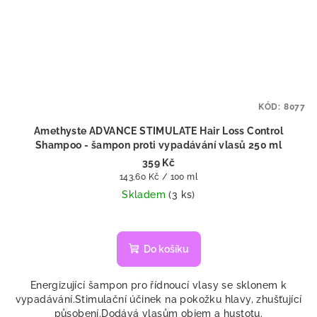
KÓD:
8077
Amethyste ADVANCE STIMULATE Hair Loss Control
Shampoo - šampon proti vypadávání vlasů 250 ml
359 Kč
Měrná
143,60 Kč / 100 ml
cena:
Skladem
(3 ks)
Do košíku
Energizující šampon pro řídnoucí vlasy se sklonem k
vypadávání.Stimulační účinek na pokožku hlavy, zhušťující
působení.Dodává vlasům objem a hustotu.