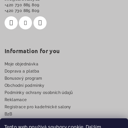
t
+420 730 885 809
í
+420 730 885 809
Information for you
Moje objednávka
Doprava a platba
Bonusový program
Obchodní podmínky
Podmínky ochrany osobních údajů
Reklamace
Registrace pro kadeřnické salony
B2B
EET
Tento web používá soubory cookie. Dalším