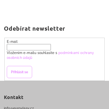
Odebírat newsletter
E-mail
Vložením e-mailu souhlasíte s
podmínkami ochrany
osobních údajů
Přihlásit se
Z
á
p
Kontakt
a
info
@
eurovlasy.cz