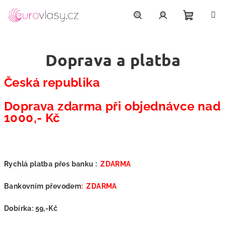
Přejít
na
obsah
Nákupn
Hledat
Přihlášení
Doprava a platba
košík
Česká republika
Doprava zdarma při objednávce nad
1000,- Kč
Rychlá platba přes banku :
ZDARMA
Bankovním převodem
: ZDARMA
Dobírka: 59,-Kč