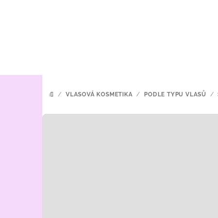
Přejít
na
obsah
/
VLASOVÁ KOSMETIKA
/
PODLE TYPU VLASŮ
/
DOMŮ
P
o
s
t
r
a