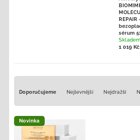
BIOMIM
MOLEC
REPAIR 
bezopla
sérum 5
Sklade
1 019 Kč
Ř
Doporučujeme
Nejlevnější
Nejdražší
N
a
z
V
e
Novinka
ý
n