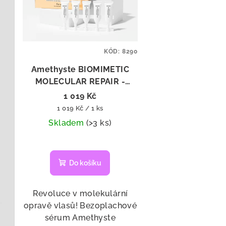
p
í
i
p
s
r
p
KÓD:
8290
o
Amethyste BIOMIMETIC
r
d
MOLECULAR REPAIR -
o
bezoplachové sérum 5x5 ml
u
1 019 Kč
Měrná
1 019 Kč / 1 ks
d
k
cena:
Skladem
(>3 ks)
u
t
k
ů
Do košíku
t
ů
Revoluce v molekulární
opravě vlasů! Bezoplachové
sérum Amethyste