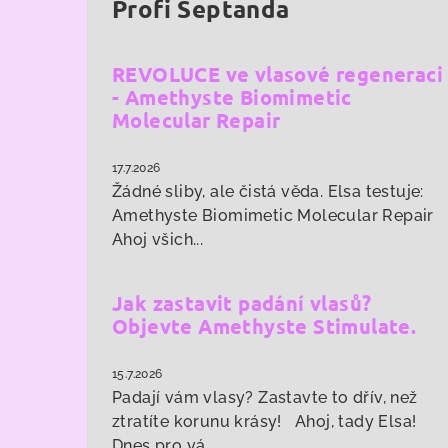
Profi Šeptanda
REVOLUCE ve vlasové regeneraci
- Amethyste Biomimetic
Molecular Repair
17.7.2026
Žádné sliby, ale čistá věda. Elsa testuje:
Amethyste Biomimetic Molecular Repair
Ahoj všich...
Jak zastavit padání vlasů?
Objevte Amethyste Stimulate.
15.7.2026
Padají vám vlasy? Zastavte to dřív, než
ztratíte korunu krásy! Ahoj, tady Elsa!
Dnes pro vá...