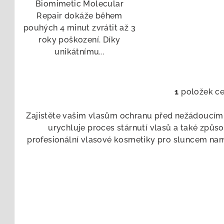
Biomimetic Molecular
Repair dokáže během
pouhých 4 minut zvrátit až 3
roky poškození. Díky
unikátnímu...
1
položek c
O
v
Zajistěte vašim vlasům ochranu před nežádoucími 
l
urychluje proces stárnutí vlasů a také způso
á
profesionální vlasové kosmetiky pro sluncem namá
d
a
c
í
p