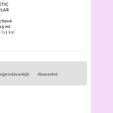
ETIC
ULAR
-
chové
x5 ml
m
(>3 ks)
ejprodávanější
Abecedně