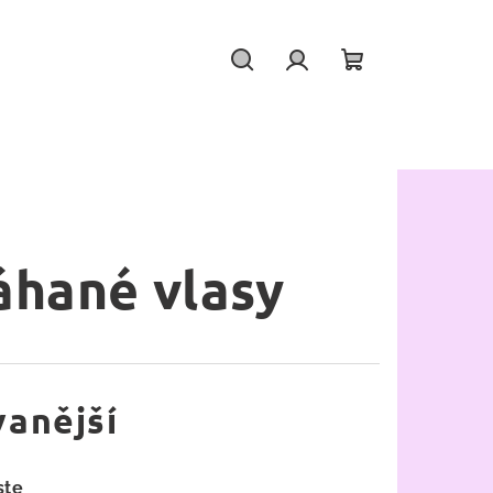
Hledat
Přihlášení
Nákupní
košík
hané vlasy
anější
ste