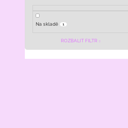
Na skladě
1
ROZBALIT FILTR