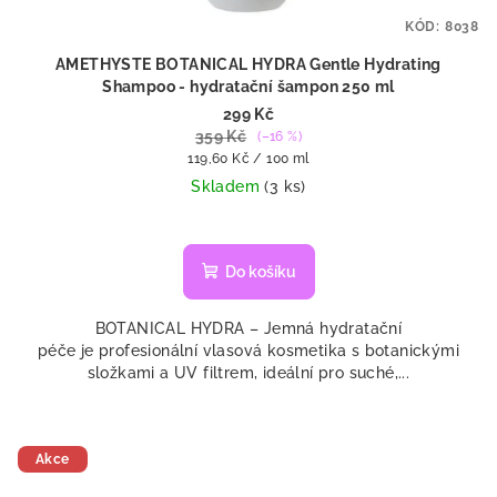
KÓD:
8038
AMETHYSTE BOTANICAL HYDRA Gentle Hydrating
Shampoo - hydratační šampon 250 ml
299 Kč
359 Kč
(–16 %)
Měrná
119,60 Kč / 100 ml
cena:
Skladem
(3 ks)
Do košíku
BOTANICAL HYDRA – Jemná hydratační
péče je profesionální vlasová kosmetika s botanickými
složkami a UV filtrem, ideální pro suché,...
Akce