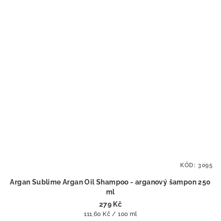
KÓD:
3095
Argan Sublime Argan Oil Shampoo - arganový šampon 250
ml
279 Kč
Měrná
111,60 Kč / 100 ml