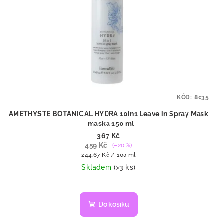
KÓD:
8035
AMETHYSTE BOTANICAL HYDRA 10in1 Leave in Spray Mask
- maska 150 ml
367 Kč
459 Kč
(–20 %)
Měrná
244,67 Kč / 100 ml
cena:
Skladem
(>3 ks)
Do košíku