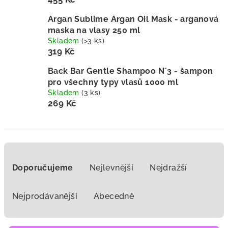
Argan Sublime Argan Oil Mask - arganová
maska na vlasy 250 ml
Skladem
(>3 ks)
319 Kč
Back Bar Gentle Shampoo N°3 - šampon
pro všechny typy vlasů 1000 ml
Skladem
(3 ks)
269 Kč
Ř
a
Doporučujeme
Nejlevnější
Nejdražší
z
e
Nejprodávanější
Abecedně
n
í