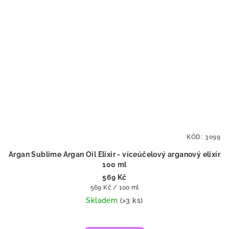
KÓD:
3099
Argan Sublime Argan Oil Elixir - víceúčelový arganový elixír
100 ml
569 Kč
Měrná
569 Kč / 100 ml
cena:
Skladem
(>3 ks)
Průměrné
hodnocení