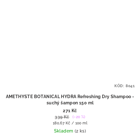
KÓD:
8041
AMETHYSTE BOTANICAL HYDRA Refreshing Dry Shampoo -
suchý šampon 150 ml
271 Kč
339 Kč
(–20 %)
Měrná
180,67 Kč / 100 ml
cena:
Skladem
(2 ks)