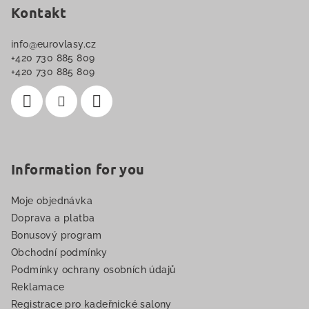
p
Kontakt
a
info
@
eurovlasy.cz
t
+420 730 885 809
í
+420 730 885 809
Information for you
Moje objednávka
Doprava a platba
Bonusový program
Obchodní podmínky
Podmínky ochrany osobních údajů
Reklamace
Registrace pro kadeřnické salony