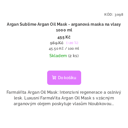
KÓD:
3098
Argan Sublime Argan Oil Mask - arganová maska na vlasy
1000 ml
455 Kč
569 Kč
(–20 %)
Měrná
45,50 Kč / 100 ml
cena:
Skladem
(2 ks)
Průměrné
hodnocení
produktu
Do košíku
je
4,7
FarmaVita Argan Oil Mask: Intenzivní regenerace a oslnivý
z
lesk. Luxusní FarmaVita Argan Oil Mask s vzácným
5
arganovým olejem poskytuje vlasům hloubkovou...
hvězdiček.