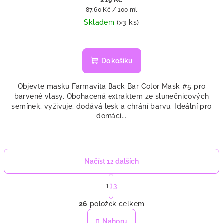
Měrná
87,60 Kč / 100 ml
cena:
Skladem
(>3 ks)
Do košíku
Objevte masku Farmavita Back Bar Color Mask #5 pro
barvené vlasy. Obohacená extraktem ze slunečnicových
semínek, vyživuje, dodává lesk a chrání barvu. Ideální pro
domácí...
Načíst 12 dalších
S
t
1
3
O
r
26
položek celkem
á
v
n
l
Nahoru