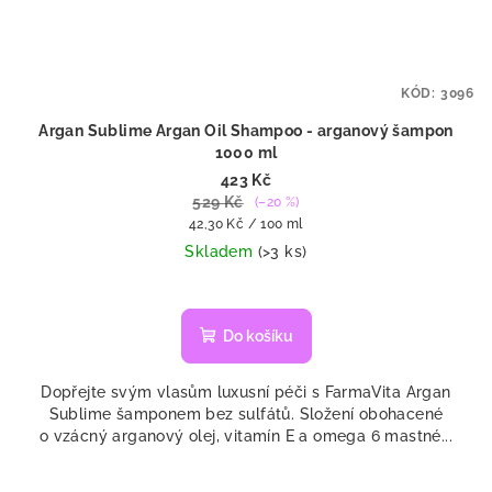
KÓD:
3096
Argan Sublime Argan Oil Shampoo - arganový šampon
1000 ml
423 Kč
529 Kč
(–20 %)
Měrná
42,30 Kč / 100 ml
cena:
Skladem
(>3 ks)
Průměrné
hodnocení
produktu
Do košíku
je
4,7
Dopřejte svým vlasům luxusní péči s FarmaVita Argan
z
Sublime šamponem bez sulfátů. Složení obohacené
5
o vzácný arganový olej, vitamín E a omega 6 mastné...
hvězdiček.