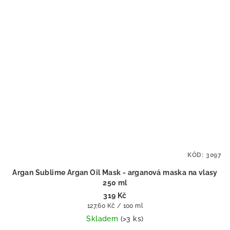
KÓD:
3097
Argan Sublime Argan Oil Mask - arganová maska na vlasy
250 ml
319 Kč
Měrná
127,60 Kč / 100 ml
cena:
Skladem
(>3 ks)