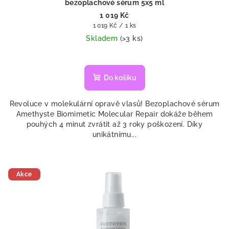
bezoplachové sérum 5x5 ml
1 019 Kč
Měrná
1 019 Kč / 1 ks
cena:
Skladem
(>3 ks)
Do košíku
Revoluce v molekulární opravě vlasů! Bezoplachové sérum
Amethyste Biomimetic Molecular Repair dokáže během
pouhých 4 minut zvrátit až 3 roky poškození. Díky
unikátnímu...
Akce