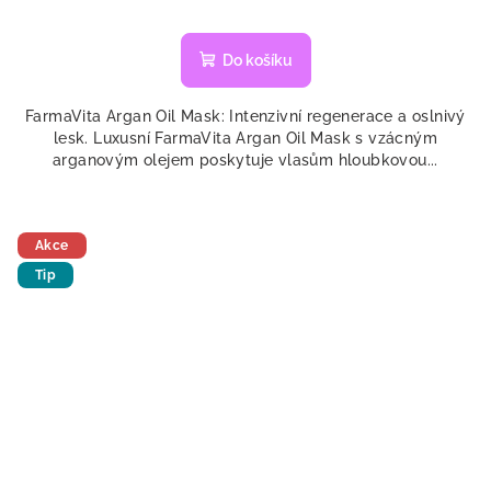
Průměrné
hodnocení
produktu
Do košíku
je
5,0
FarmaVita Argan Oil Mask: Intenzivní regenerace a oslnivý
z
lesk. Luxusní FarmaVita Argan Oil Mask s vzácným
5
arganovým olejem poskytuje vlasům hloubkovou...
hvězdiček.
Akce
Tip