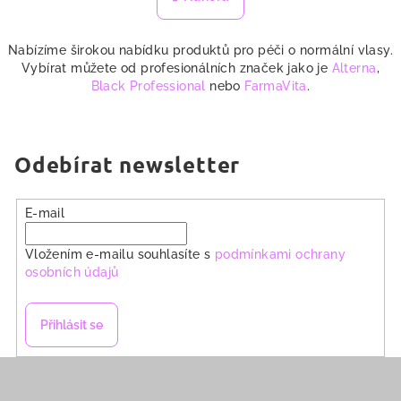
k
á
o
d
v
Nabízíme širokou nabídku produktů pro péči o normální vlasy.
a
á
n
Vybírat můžete od profesionálních značek jako je
Alterna
,
c
í
Black Professional
nebo
FarmaVita
.
í
p
r
v
Odebírat newsletter
k
y
E-mail
v
ý
Vložením e-mailu souhlasíte s
podmínkami ochrany
p
osobních údajů
i
s
u
Přihlásit se
Z
á