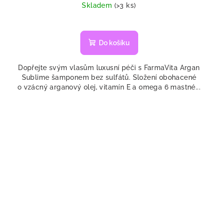
cena:
Skladem
(>3 ks)
Průměrné
hodnocení
produktu
Do košíku
je
5,0
Dopřejte svým vlasům luxusní péči s FarmaVita Argan
z
Sublime šamponem bez sulfátů. Složení obohacené
5
o vzácný arganový olej, vitamín E a omega 6 mastné...
hvězdiček.