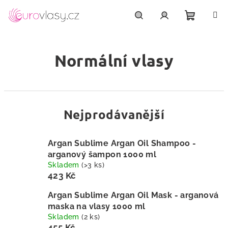
Přejít
na
obsah
Nákupn
Hledat
Přihlášení
Normální vlasy
košík
Nejprodávanější
Argan Sublime Argan Oil Shampoo -
arganový šampon 1000 ml
Skladem
(>3 ks)
423 Kč
Argan Sublime Argan Oil Mask - arganová
maska na vlasy 1000 ml
Skladem
(2 ks)
455 Kč