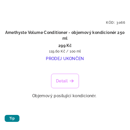
KÓD:
3066
Amethyste Volume Conditioner - objemový kondicionér 250
ml
299 Kč
Měrná
119,60 Kč / 100 ml
cena:
PRODEJ UKONČEN
Detail
Objemový posilující kondicionér.
Tip