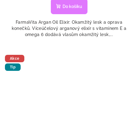
produktu
Do košíku
je
5,0
FarmaVita Argan Oil Elixir: Okamžitý lesk a oprava
z
konečků. Víceúčelový arganový elixír s vitamínem E a
5
omega 6 dodává vlasům okamžitý lesk,...
hvězdiček.
Akce
Tip