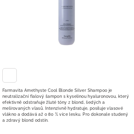
hvězdiček.
Farmavita Amethyste Cool Blonde Silver Shampoo je
neutralizační fialový šampon s kyselinou hyaluronovou, který
efektivně odstraňuje žluté tóny z blond, šedých a
melírovaných vlasů. Intenzivně hydratuje, posiluje vlasové
vlákno a dodává až o 80 % více lesku. Pro dokonale studený
a zdravý blond odstín.