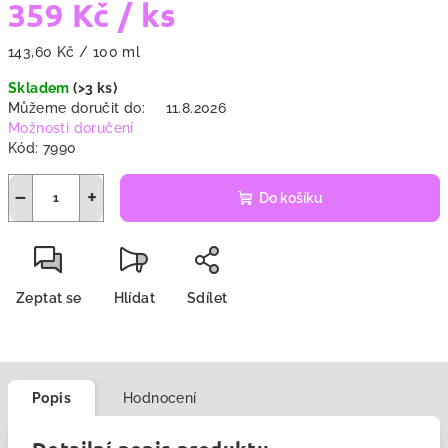
359 Kč
/ ks
Měrná
143,60 Kč / 100 ml
cena:
Skladem
(>3 ks)
Můžeme doručit do:
11.8.2026
Možnosti doručení
Kód:
7990
−
+
Do košíku
Zeptat se
Hlídat
Sdílet
Popis
Hodnocení