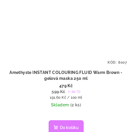
KÓD:
8007
Amethyste INSTANT COLOURING FLUID Warm Brown -
gelová maska 250 ml
479 Kč
599 Kč
(–20 %)
Měrná
191,60 Kč / 100 ml
cena:
Skladem
(2 ks)
Do košíku