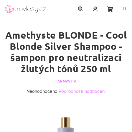
Přejít
na
obsah
Nákupn
Hledat
Přihlášení
Amethyste BLONDE - Cool
košík
Blonde Silver Shampoo -
šampon pro neutralizaci
žlutých tónů 250 ml
FARMAVITA
Průměrné
Neohodnoceno
Podrobnosti hodnocení
hodnocení
produktu
je
0,0
z
5