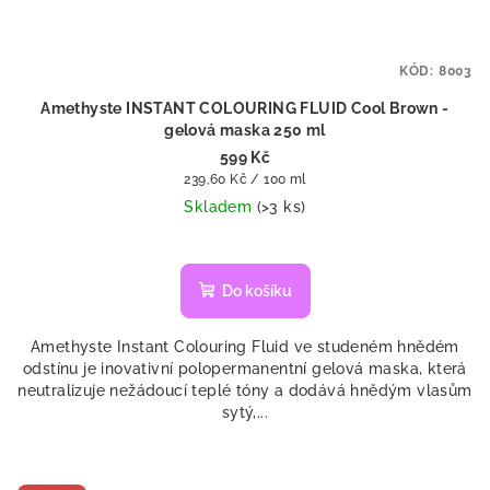
KÓD:
8003
Amethyste INSTANT COLOURING FLUID Cool Brown -
gelová maska 250 ml
599 Kč
Měrná
239,60 Kč / 100 ml
cena:
Skladem
(>3 ks)
Do košíku
Amethyste Instant Colouring Fluid ve studeném hnědém
odstínu je inovativní polopermanentní gelová maska, která
neutralizuje nežádoucí teplé tóny a dodává hnědým vlasům
sytý,...