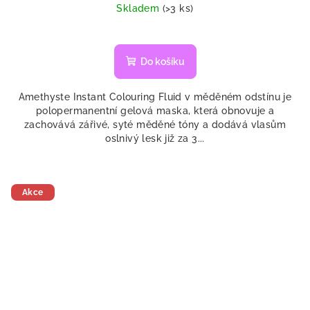
cena:
Skladem
(>3 ks)
Do košíku
Amethyste Instant Colouring Fluid v měděném odstínu je
polopermanentní gelová maska, která obnovuje a
zachovává zářivé, syté měděné tóny a dodává vlasům
oslnivý lesk již za 3...
Akce