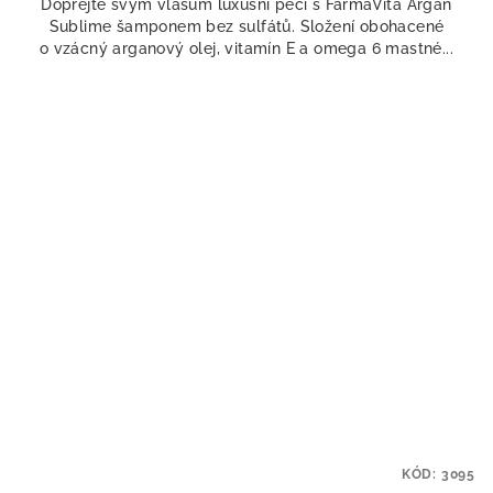
Dopřejte svým vlasům luxusní péči s FarmaVita Argan
z
Sublime šamponem bez sulfátů. Složení obohacené
5
o vzácný arganový olej, vitamín E a omega 6 mastné...
hvězdiček.
KÓD:
3095