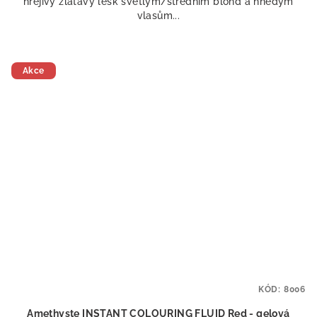
hřejivý zlatavý lesk světlým/středním blond a hnědým
vlasům...
Akce
KÓD:
8006
Amethyste INSTANT COLOURING FLUID Red - gelová