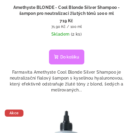
Amethyste BLONDE - Cool Blonde Silver Shampoo -
šampon pro neutralizaci žlutých tónů 1000 ml
719 Kč
Měrná
71,90 Kč / 100 ml
cena:
Skladem
(2 ks)
Do košíku
Farmavita Amethyste Cool Blonde Silver Shampoo je
neutralizační fialový šampon s kyselinou hyaluronovou,
který efektivně odstraňuje žluté tóny z blond, šedých a
melírovaných...
Akce