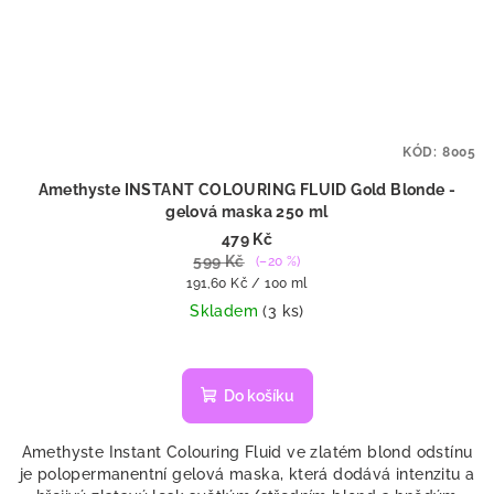
KÓD:
8005
Amethyste INSTANT COLOURING FLUID Gold Blonde -
gelová maska 250 ml
479 Kč
599 Kč
(–20 %)
Měrná
191,60 Kč / 100 ml
cena:
Skladem
(3 ks)
Do košíku
Amethyste Instant Colouring Fluid ve zlatém blond odstínu
je polopermanentní gelová maska, která dodává intenzitu a