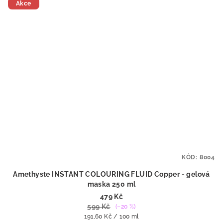
Akce
KÓD:
8004
Amethyste INSTANT COLOURING FLUID Copper - gelová
maska 250 ml
479 Kč
599 Kč
(–20 %)
Měrná
191,60 Kč / 100 ml