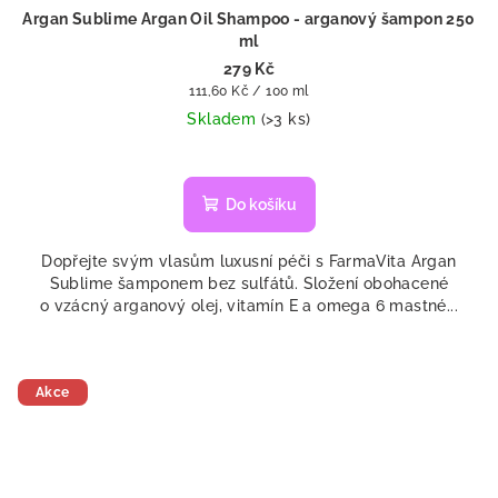
Argan Sublime Argan Oil Shampoo - arganový šampon 250
ml
279 Kč
Měrná
111,60 Kč / 100 ml
cena:
Skladem
(>3 ks)
Průměrné
hodnocení
produktu
Do košíku
je
5,0
Dopřejte svým vlasům luxusní péči s FarmaVita Argan
z
Sublime šamponem bez sulfátů. Složení obohacené
5
o vzácný arganový olej, vitamín E a omega 6 mastné...
hvězdiček.
Akce