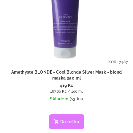
KÓD:
7987
Amethyste BLONDE - Cool Blonde Silver Mask - blond
maska 250 ml
419 Kč
Měrná
167,60 Kč / 100 ml
cena:
Skladem
(>3 ks)
Do košíku