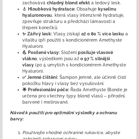
zachovává
chladný blond efekt
a ledový lesk.
💧 Hloubková hydratace:
Obsahuje
kyselinu
hyaluronovou
, která vlasy intenzivně hydratuje,
zpevňuje strukturu a předchází lámavosti a
třepení konečků.
✨ Zářivý lesk:
Vlasy získají
až o 80 % více lesku
a
vitalitu (při použití s kondicionérem Amethyste
Hyaluron).
💪 Posílené vlasy:
Složení
posiluje vlasové
vlákno
, výsledkem jsou až
o 97 % silnější
vlasy
(po 5 umytích s kondicionérem Amethyste
Hyaluron).
✅ Jemné čištění:
Šampon jemně, ale účinně čistí
pokožku hlavy i vlasy bez vysušování.
🌟 Profesionální péče:
Řada Amethyste Blonde je
určena pro všechny typy blond vlasů – přírodní,
barvené i melírované.
Návod k použití pro optimální výsledky a ochranu
barvy:
Používejte vhodné ochranné rukavice, abyste
zabránili zabarvení rukou.