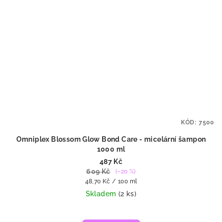
KÓD:
7500
Omniplex Blossom Glow Bond Care - micelární šampon
1000 ml
487 Kč
609 Kč
(–20 %)
Měrná
48,70 Kč / 100 ml
cena:
Skladem
(2 ks)