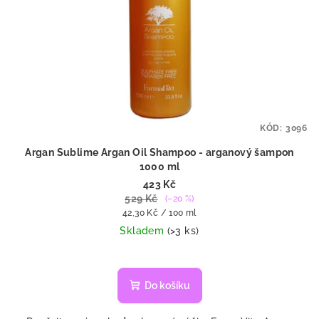
KÓD:
3096
Argan Sublime Argan Oil Shampoo - arganový šampon
1000 ml
423 Kč
529 Kč
(–20 %)
Měrná
42,30 Kč / 100 ml
cena:
Skladem
(>3 ks)
Průměrné
hodnocení
produktu
Do košíku
je
4,7