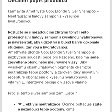
Detailní popis produktu
Farmavita Amethyste Cool Blonde Silver Shampoo –
Neutralizační fialový šampon s kyselinou
hyaluronovou.
Rozlučte se s nežádoucími žlutými tóny! Tento
profesionální fialový šampon s kyselinou hyaluronovou
je navržen tak, aby udržel vaši blond barvu dokonale
studenou, zářivou a hydratovanou.
Amethyste Blonde Cool Blonde Silver Shampoo je
nezbytnou součástí péče pro každého, kdo má
šedé,
zesvětlené blond nebo melírované vlasy
. Díky
vysokému obsahu fialových pigmentů okamžitě
neutralizuje teplé podtóny a zároveň, díky inovativní
receptuře obohacené o kyselinu hyaluronovou a
vitamín E, intenzivně pečuje o vlasové vlákno.
Proč si tento silver šampon zamilujete ?
💜 Efektivní neutralizace:
Účinně potlačuje
žluté
a nežádoucí teplé podtóny
, čímž