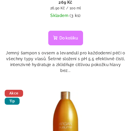
269 Kč
Měrná
26,90 Kč / 100 ml
cena:
Skladem
(3 ks)
Do košíku
Jemný šampon s ovsem a levandulí pro každodenní péči o
všechny typy vlasů. Šetrné složení s pH 5.5 efektivně čistí,
intenzivně hydratuje a zklidňuje citlivou pokožku hlavy
bez...
Akce
Tip