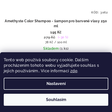
KÓD:
3062
Amethyste Color Shampoo - šampon pro barvené vlasy 250
ml
195 Kč
279 Kč
(–30 %)
Měrná
78 Kč / 100 ml
cena:
Skladem
(1 ks)
Tento web používá soubory cookie. Dalším
procházením tohoto webu vyjadřujete souhlas s
Do košíku
jejich používáním.. Více informací
zde
.
Ochranný šampon pro barvené a citlivé vlasy.
Nastavení
Souhlasím
🎁
🚚
Nad 299 Kč
dárek k nákupu
•
×
Odebírat newsletter
Nad 1000 Kč
doprava ZDARMA
—
Objednat