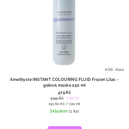
KÓD:
8002
Amethyste INSTANT COLOURING FLUID Frozen Lilac -
gelová maska 250 ml
479 Kč
599 Kč
(–20 %)
Měrná
191,60 Kč / 100 ml
cena:
Skladem
(1 ks)