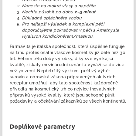
Naneste na mokré vlasy a napěňte.
Nechte působit po dobu
2–3 minut
.
Důkladně opláchněte vodou.
Pro nejlepší výsledek a komplexní péči
doporučujeme pokračovat v péči s
Amethyste
Hyaluron kondicionérem/maskou.
FarmaVita je italská společnost, která úspěšně funguje
na trhu profesionální vlasové kosmetiky již déle než 30
let. Během této doby výrobky, díky své vynikající
kvalitě, získaly mezinárodní uznání a vyváží se do více
než 70 zemí. Nepřetržitý výzkum, pečlivý výběr
surovin a obrovská zásoba připravených aktivních
receptur umožňují, aby tato společnost každoročně
přivedla na kosmetický trh co nejvíce inovativních
přípravků vysoké kvality, které jsou schopné plnit
požadavky a očekávání zákazníků ze všech kontinentů.
Doplňkové parametry