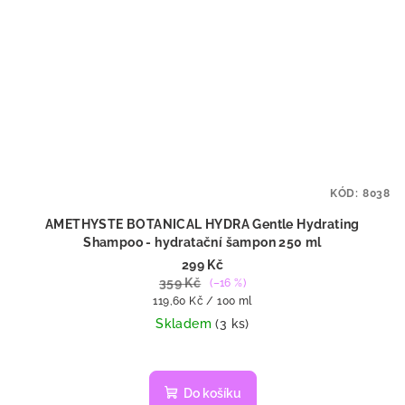
KÓD:
8038
AMETHYSTE BOTANICAL HYDRA Gentle Hydrating
Shampoo - hydratační šampon 250 ml
299 Kč
359 Kč
(–16 %)
Měrná
119,60 Kč / 100 ml
cena:
Skladem
(3 ks)
Do košíku