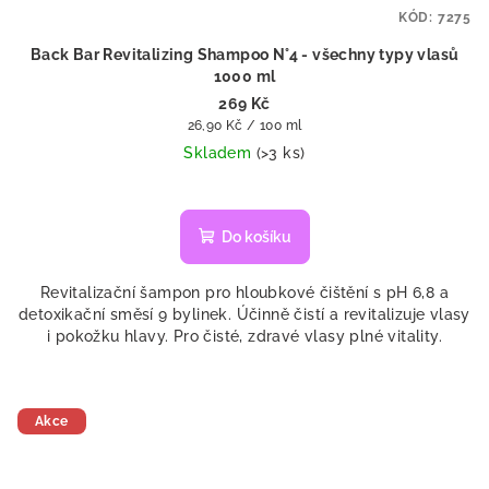
KÓD:
7275
Back Bar Revitalizing Shampoo N°4 - všechny typy vlasů
1000 ml
269 Kč
Měrná
26,90 Kč / 100 ml
cena:
Skladem
(>3 ks)
Do košíku
Revitalizační šampon pro hloubkové čištění s pH 6,8 a
detoxikační směsí 9 bylinek. Účinně čistí a revitalizuje vlasy
i pokožku hlavy. Pro čisté, zdravé vlasy plné vitality.
Akce