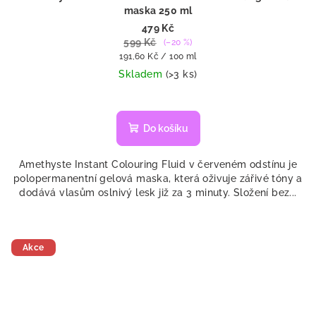
maska 250 ml
479 Kč
599 Kč
(–20 %)
Měrná
191,60 Kč / 100 ml
cena:
Skladem
(>3 ks)
Do košíku
Amethyste Instant Colouring Fluid v červeném odstínu je
polopermanentní gelová maska, která oživuje zářivé tóny a
dodává vlasům oslnivý lesk již za 3 minuty. Složení bez...
Akce