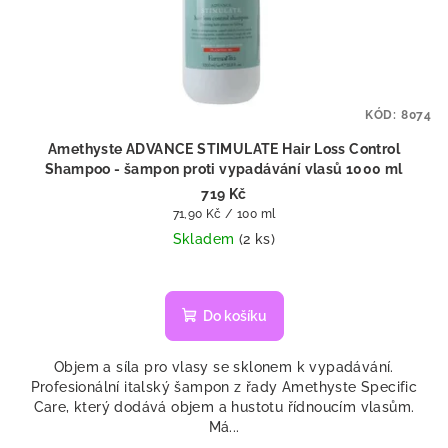
KÓD:
8074
Amethyste ADVANCE STIMULATE Hair Loss Control
Shampoo - šampon proti vypadávání vlasů 1000 ml
719 Kč
Měrná
71,90 Kč / 100 ml
cena:
Skladem
(2 ks)
Do košíku
Objem a síla pro vlasy se sklonem k vypadávání.
Profesionální italský šampon z řady Amethyste Specific
Care, který dodává objem a hustotu řídnoucím vlasům.
Má...