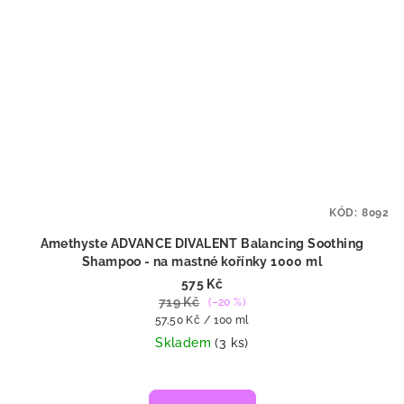
KÓD:
8092
Amethyste ADVANCE DIVALENT Balancing Soothing
Shampoo - na mastné kořínky 1000 ml
575 Kč
719 Kč
(–20 %)
Měrná
57,50 Kč / 100 ml
cena:
Skladem
(3 ks)