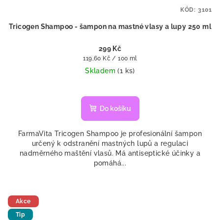
KÓD:
3101
Tricogen Shampoo - šampon na mastné vlasy a lupy 250 ml
299 Kč
Měrná
119,60 Kč / 100 ml
cena:
Skladem
(1 ks)
Do košíku
FarmaVita Tricogen Shampoo je profesionální šampon
určený k odstranění mastných lupů a regulaci
nadměrného maštění vlasů. Má antiseptické účinky a
pomáhá...
Akce
Tip