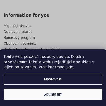
Information for you
Moje objednávka
Doprava a platba
Bonusový program
Obchodní podmínky
Podmínky ochrany osobních údajů
Reklamace
Tento web používá soubory cookie. Dalším
Registrace pro kadeřnické salony
procházením tohoto webu vyjadřujete souhlas s
jejich používáním.. Více informací
zde
.
B2B
EET
Nastavení
Souhlasím
🎁
🚚
Nad 299 Kč
dárek k nákupu
•
Copyright 2026
Eurovlasy.cz
. Všechna práva vyhrazena.
×
Nad 1000 Kč
doprava ZDARMA
—
Objednat