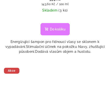
Měrná
143,60 Kč / 100 ml
cena:
Skladem
(3 ks)
Do košíku
Energizující šampon pro řídnoucí vlasy se sklonem k
vypadávání.Stimulační účinek na pokožku hlavy, zhušťující
působení.Dodává vlasům objem a hustotu.
Akce