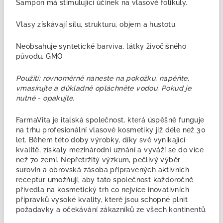
Šampon má stimulující účinek na vlasové folikuly.
Vlasy získávají sílu, strukturu, objem a hustotu.
Neobsahuje syntetické barviva, látky živočišného
původu, GMO
Použití: rovnoměrně naneste na pokožku, napěňte,
vmasírujte a důkladně opláchněte vodou. Pokud je
nutné - opakujte.
FarmaVita je italská společnost, která úspěšně funguje
na trhu profesionální vlasové kosmetiky již déle než 30
let. Během této doby výrobky, díky své vynikající
kvalitě, získaly mezinárodní uznání a vyváží se do více
než 70 zemí. Nepřetržitý výzkum, pečlivý výběr
surovin a obrovská zásoba připravených aktivních
receptur umožňují, aby tato společnost každoročně
přivedla na kosmetický trh co nejvíce inovativních
přípravků vysoké kvality, které jsou schopné plnit
požadavky a očekávání zákazníků ze všech kontinentů.