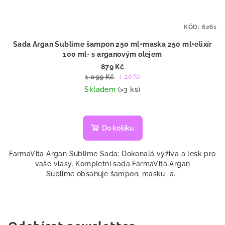
KÓD:
6261
Sada Argan Sublime šampon 250 ml+maska 250 ml+elixír
100 ml- s arganovým olejem
879 Kč
1 099 Kč
(–20 %)
Skladem
(>3 ks)
Průměrné
hodnocení
produktu
Do košíku
je
5,0
FarmaVita Argan Sublime Sada: Dokonalá výživa a lesk pro
z
vaše vlasy. Kompletní sada FarmaVita Argan
5
Sublime obsahuje šampon, masku a...
hvězdiček.