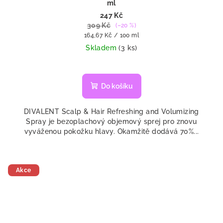
ml
247 Kč
309 Kč
(–20 %)
Měrná
164,67 Kč / 100 ml
cena:
Skladem
(3 ks)
Do košíku
DIVALENT Scalp & Hair Refreshing and Volumizing
Spray je bezoplachový objemový sprej pro znovu
vyváženou pokožku hlavy. Okamžitě dodává 70%...
Akce