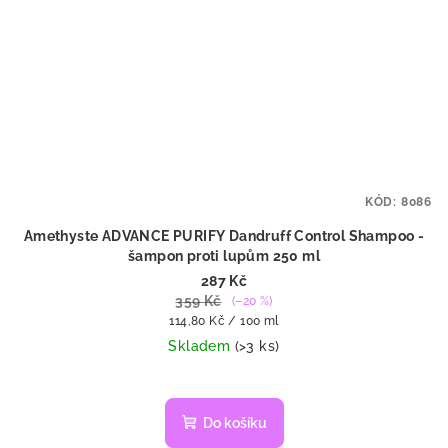
KÓD:
8086
Amethyste ADVANCE PURIFY Dandruff Control Shampoo -
šampon proti lupům 250 ml
287 Kč
359 Kč
(–20 %)
Měrná
114,80 Kč / 100 ml
cena:
Skladem
(>3 ks)
Do košíku