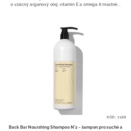
o vzácný arganový olej, vitamín E a omega 6 mastné...
hvězdiček.
KÓD:
7268
Back Bar Nourshing Shampoo N°2 - šampon pro suché a