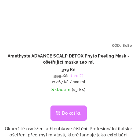
KÓD:
8080
Amethyste ADVANCE SCALP DETOX Phyto Peeling Mask -
ošetřující maska 150 ml
319 Kč
399 Kč
(–20 %)
Měrná
212,67 Kč / 100 ml
cena:
Skladem
(>3 ks)
Do košíku
Okamžité osvěžení a hloubkové čištění. Profesionální italské
ošetření před mytím vlasů, které funguje jako exfoliační