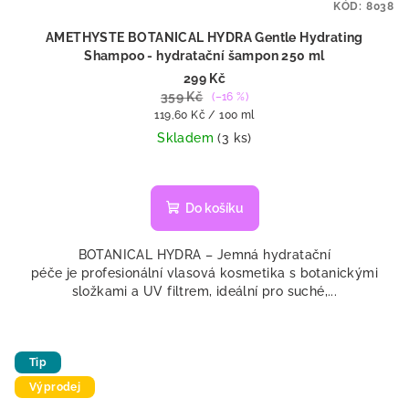
KÓD:
8038
AMETHYSTE BOTANICAL HYDRA Gentle Hydrating
Shampoo - hydratační šampon 250 ml
299 Kč
359 Kč
(–16 %)
Měrná
119,60 Kč / 100 ml
cena:
Skladem
(3 ks)
Do košíku
BOTANICAL HYDRA – Jemná hydratační
péče je profesionální vlasová kosmetika s botanickými
složkami a UV filtrem, ideální pro suché,...
Tip
Výprodej