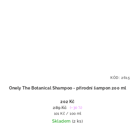
KÓD:
2615
Onely The Botanical Shampoo - přírodní šampon 200 ml
202 Kč
289 Kč
(–30 %)
Měrná
101 Kč / 100 ml
cena:
Skladem
(2 ks)