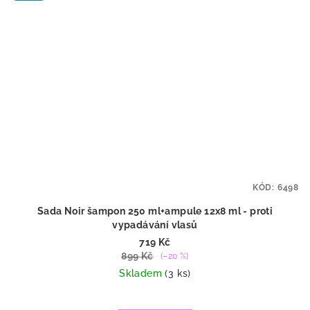
KÓD:
6498
Sada Noir šampon 250 ml+ampule 12x8 ml - proti
vypadávání vlasů
719 Kč
899 Kč
(–20 %)
Skladem
(3 ks)