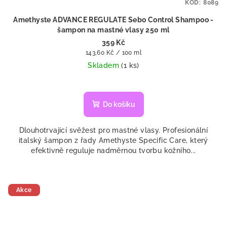
KÓD:
8089
Amethyste ADVANCE REGULATE Sebo Control Shampoo -
šampon na mastné vlasy 250 ml
359 Kč
Měrná
143,60 Kč / 100 ml
cena:
Skladem
(1 ks)
Do košíku
Dlouhotrvající svěžest pro mastné vlasy. Profesionální
italský šampon z řady Amethyste Specific Care, který
efektivně reguluje nadměrnou tvorbu kožního...
Akce