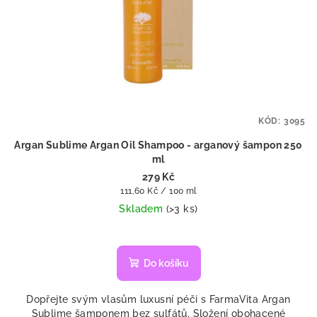
KÓD:
3095
Argan Sublime Argan Oil Shampoo - arganový šampon 250
ml
279 Kč
Měrná
111,60 Kč / 100 ml
cena:
Skladem
(>3 ks)
Průměrné
hodnocení
produktu
Do košíku
je
5,0
Dopřejte svým vlasům luxusní péči s FarmaVita Argan
z
Sublime šamponem bez sulfátů. Složení obohacené
5