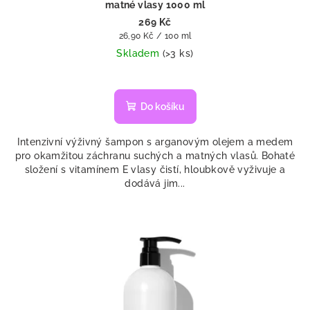
matné vlasy 1000 ml
269 Kč
Měrná
26,90 Kč / 100 ml
cena:
Skladem
(>3 ks)
Do košíku
Intenzivní výživný šampon s arganovým olejem a medem
pro okamžitou záchranu suchých a matných vlasů. Bohaté
složení s vitamínem E vlasy čistí, hloubkově vyživuje a
dodává jim...