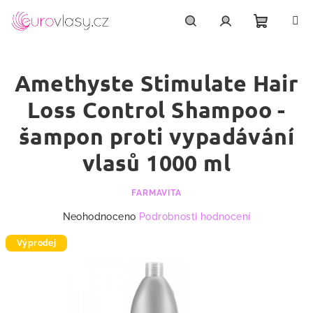
Přejít
na
obsah
Nákupn
Hledat
Přihlášení
Amethyste Stimulate Hair
košík
Loss Control Shampoo -
šampon proti vypadávání
vlasů 1000 ml
FARMAVITA
Průměrné
Neohodnoceno
Podrobnosti hodnocení
hodnocení
produktu
Výprodej
je
0,0
z
5