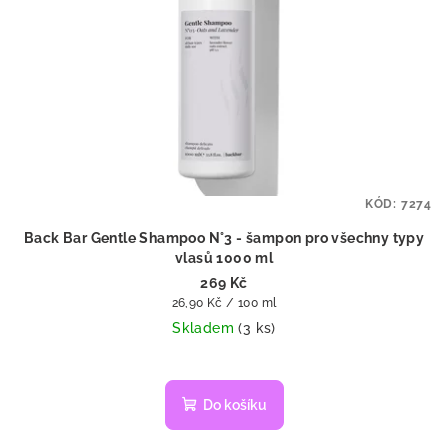
KÓD:
7274
Back Bar Gentle Shampoo N°3 - šampon pro všechny typy
vlasů 1000 ml
269 Kč
Měrná
26,90 Kč / 100 ml
cena:
Skladem
(3 ks)
Do košíku