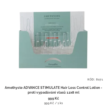
KÓD:
8071
Amethyste ADVANCE STIMULATE Hair Loss Control Lotion -
proti vypadávání vlasů 12x8 ml
999 Kč
Měrná
999 Kč / 1 ks