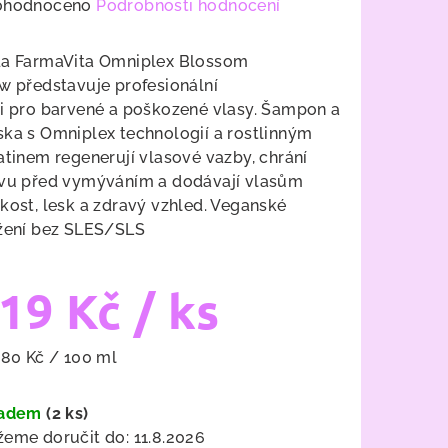
měrné
ohodnoceno
Podrobnosti hodnocení
nocení
duktu
a FarmaVita Omniplex Blossom
w představuje profesionální
i pro barvené a poškozené vlasy. Šampon a
ka s Omniplex technologií a rostlinným
atinem regenerují vlasové vazby
, chrání
zdiček.
vu před vymýváním a dodávají vlasům
kost, lesk a zdravý vzhled. Veganské
žení bez SLES/SLS
19 Kč
/ ks
ná
,80 Kč / 100 ml
a:
ladem
(2 ks)
eme doručit do:
11.8.2026