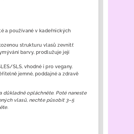
té a používané v kadeřnických
ozenou strukturu vlasů zevnitř.
ymývání barvy, prodlužuje její
SLES/SLS, vhodné i pro vegany.
řitelně jemné, poddajné a zdravě
 důkladně opláchněte. Poté naneste
ných vlasů, nechte působit 3–5
ěte.