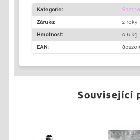
Kategorie
:
Šampo
Záruka
:
2 roky
Hmotnost
:
0.6 kg
EAN
:
802203
Související