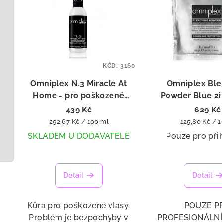
KÓD:
3160
Omniplex N.3 Miracle At
Omniplex Ble
Home - pro poškozené
Powder Blue 2i
vlasy 150 ml
439 Kč
629 Kč
Měrná
Měrná
292,67 Kč / 100 ml
125,80 Kč / 
cena:
cena:
SKLADEM U DODAVATELE
Pouze pro při
Detail
Detail
Kůra pro poškozené vlasy.
POUZE P
Problém je bezpochyby v
PROFESIONÁLNÍ 