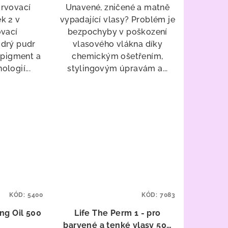
rvovací
Unavené, zničené a matně
k 2 v
vypadající vlasy? Problém je
ovací
bezpochyby v poškození
drý pudr
vlasového vlákna díky
 pigment a
chemickým ošetřením,
ologií...
stylingovým úpravám a...
KÓD:
5400
KÓD:
7083
ing Oil 500
Life The Perm 1 - pro
barvené a tenké vlasy 500