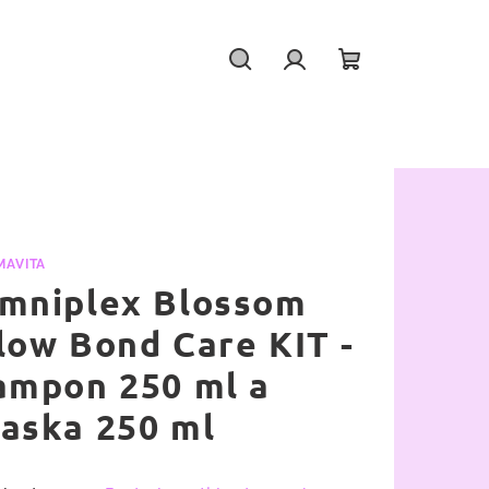
Hledat
Přihlášení
Nákupní
košík
MAVITA
mniplex Blossom
low Bond Care KIT -
ampon 250 ml a
aska 250 ml