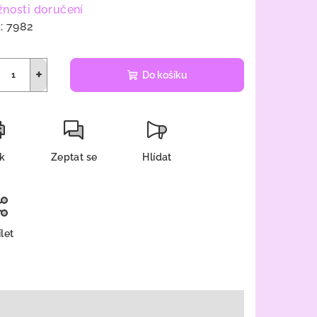
nosti doručení
:
7982
+
Do košíku
sk
Zeptat se
Hlídat
let