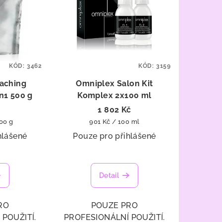
KÓD:
3462
KÓD:
3159
aching
Omniplex Salon Kit
n1 500 g
Komplex 2x100 ml
1 802 Kč
Měrná
100 g
901 Kč / 100 ml
cena:
hlášené
Pouze pro přihlášené
Detail
RO
POUZE PRO
POUŽITÍ.
PROFESIONÁLNÍ POUŽITÍ.