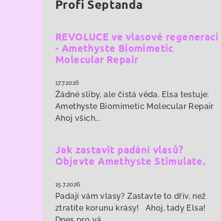
Profi Šeptanda
REVOLUCE ve vlasové regeneraci
- Amethyste Biomimetic
Molecular Repair
17.7.2026
Žádné sliby, ale čistá věda. Elsa testuje:
Amethyste Biomimetic Molecular Repair
Ahoj všich...
Jak zastavit padání vlasů?
Objevte Amethyste Stimulate.
15.7.2026
Padají vám vlasy? Zastavte to dřív, než
ztratíte korunu krásy! Ahoj, tady Elsa!
Dnes pro vá...