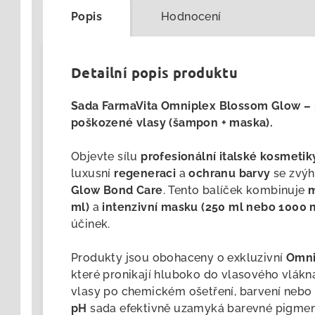
Popis
Hodnocení
Detailní popis produktu
Sada FarmaVita Omniplex Blossom Glow – p
poškozené vlasy (šampon + maska).
Objevte sílu
profesionální italské kosmetik
luxusní
regeneraci
a
ochranu barvy
se zvý
Glow Bond Care
. Tento balíček kombinuje
m
ml)
a
intenzivní masku (250 ml nebo 1000 
účinek.
Produkty jsou obohaceny o exkluzivní
Omni
které pronikají hluboko do vlasového vlákn
vlasy po chemickém ošetření, barvení nebo
pH
sada efektivně uzamyká barevné pigment