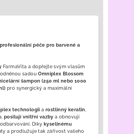
rofesionální péče pro barvené a
y
FarmaVita a dopřejte svým vlasům
hodněnou sadou
Omniplex Blossom
icelární šampon (250 ml nebo 1000
ml)
pro synergický a maximální
plex technologii
a
rostlinný keratin
,
a,
posilují vnitřní vazby
a obnovují
 odbarvování. Díky
kyselinému
y a prodlužuje tak zářivost vašeho