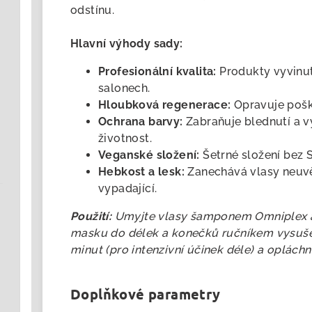
odstínu.
Hlavní výhody sady:
Profesionální kvalita:
Produkty vyvinu
salonech.
Hloubková regenerace:
Opravuje pošk
Ochrana barvy:
Zabraňuje blednutí a v
životnost.
Veganské složení:
Šetrné složení bez 
Hebkost a lesk:
Zanechává vlasy neuvě
vypadající.
Použití:
Umyjte vlasy šamponem Omniplex a
masku do délek a konečků ručníkem vysuše
minut (pro intenzivní účinek déle) a opláchn
Doplňkové parametry