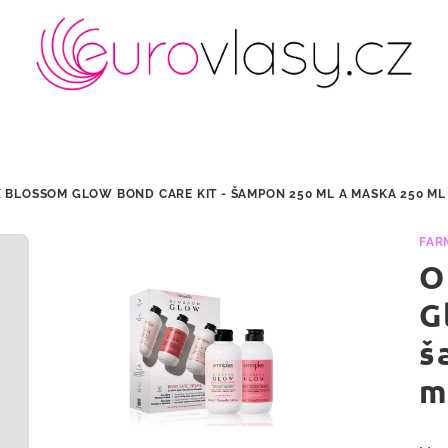
 BLOSSOM GLOW BOND CARE KIT - ŠAMPON 250 ML A MASKA 250 ML
FAR
O
G
š
m