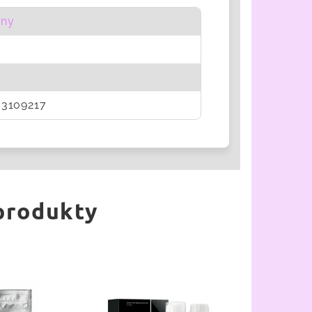
ny
3109217
 produkty