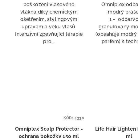
poškození vlasového
Omniplex odba
vlákna díky chemickým
modrý práše
ošetřením, stylingovým
1 - odbarv
úpravám a věku vlasů.
granulovaný mo
Intenzivní zpevňující terapie
(obsahuje modrý
pro...
parfém) s techn
KÓD:
4330
Omniplex Scalp Protector -
Life Hair Lighten
ochrana pokožky 150 ml
ml