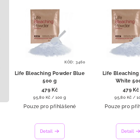
KÓD:
3460
Life Bleaching Powder Blue
Life Bleachin
500 g
White 50
479 Kč
479 Kč
Měrná
Měrná
95,80 Kč / 100 g
95,80 Kč / 1
cena:
cena:
Pouze pro přihlášené
Pouze pro při
Detail
Detail