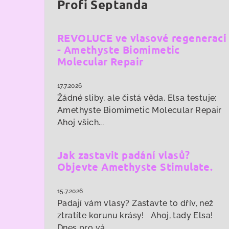
Profi Šeptanda
REVOLUCE ve vlasové regeneraci
- Amethyste Biomimetic
Molecular Repair
17.7.2026
Žádné sliby, ale čistá věda. Elsa testuje:
Amethyste Biomimetic Molecular Repair
Ahoj všich...
Jak zastavit padání vlasů?
Objevte Amethyste Stimulate.
15.7.2026
Padají vám vlasy? Zastavte to dřív, než
ztratíte korunu krásy! Ahoj, tady Elsa!
Dnes pro vá...