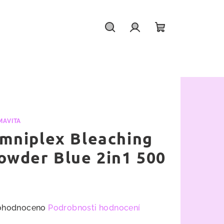
Hledat
Přihlášení
Nákupní
košík
MAVITA
mniplex Bleaching
owder Blue 2in1 500
měrné
ohodnoceno
Podrobnosti hodnocení
nocení