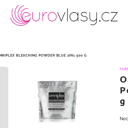
MNIPLEX BLEACHING POWDER BLUE 2IN1 500 G
FAR
O
P
g
Prů
Ne
hod