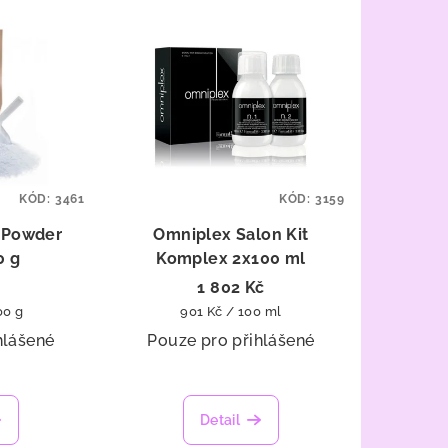
KÓD:
3461
KÓD:
3159
g Powder
Omniplex Salon Kit
0 g
Komplex 2x100 ml
1 802 Kč
Měrná
00 g
901 Kč / 100 ml
cena:
hlášené
Pouze pro přihlášené
Detail