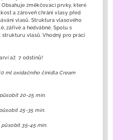
 Obsahuje změkčovací prvky, které
ěkkost a zároveň chrání vlasy před
ávání vlasů. Struktura vlasového
é, zářivé a hedvábné. Spolu s
 strukturu vlasů. Vhodný pro práci
rví až 7 odstínů!
0 ml oxidačního činidla Cream
 působit 20-25 min.
 působit 25-35 min.
e působit 35-45 min.