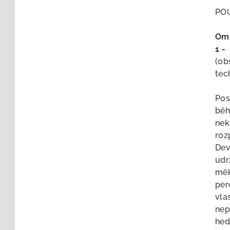
pro
POU
je
0,0
Omn
z
1
-
5
(ob
hvě
tec
Pos
běh
nek
roz
Dev
udr
měk
per
vla
nep
hed