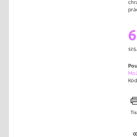
chr
prá
6
Měr
125
cen
Pou
Mož
Kód
Ti