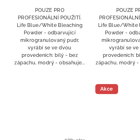
POUZE PRO
POUZE P
PROFESIONÁLNÍ POUŽITÍ.
PROFESIONÁLNÍ 
Life Blue/White Bleaching
Life Blue/White
Powder - odbarvující
Powder - odba
mikrogranulovaný pudr,
mikrogranulova
vyrábí se ve dvou
vyrábí se ve
provedeních: bílý - bez
provedeních: bí
zápachu, modrý - obsahuje...
zápachu, modrý - 
Akce