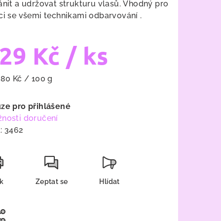
ánit a udržovat strukturu vlasů. Vhodný pro
ci se všemi technikami odbarvování .
29 Kč
/ ks
ná
,80 Kč / 100 g
a:
ze pro přihlášené
nosti doručení
:
3462
sk
Zeptat se
Hlídat