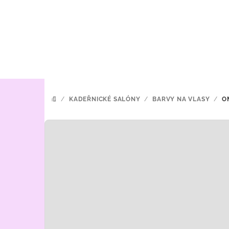
Přejít
na
obsah
/
KADEŘNICKÉ SALÓNY
/
BARVY NA VLASY
/
O
DOMŮ
P
o
s
t
r
a