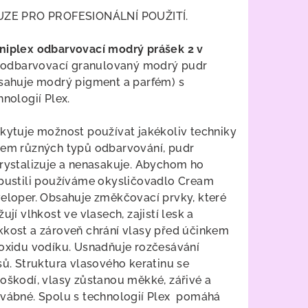
duktu
ZE PRO PROFESIONÁLNÍ POUŽITÍ.
iplex odbarvovací modrý prášek 2 v
odbarvovací granulovaný modrý pudr
sahuje modrý pigment a parfém) s
zdiček.
hnologií Plex.
kytuje možnost používat jakékoliv techniky
em různých typů odbarvování, pudr
rystalizuje a nenasakuje. Abychom ho
pustili používáme okysličovadlo Cream
eloper. Obsahuje změkčovací prvky, které
žují vlhkost ve vlasech, zajistí lesk a
kost a zároveň chrání vlasy před účinkem
oxidu vodíku. Usnadňuje rozčesávání
sů. Struktura vlasového keratinu se
oškodí, vlasy zůstanou měkké, zářivé a
vábné. Spolu s technologií Plex pomáhá