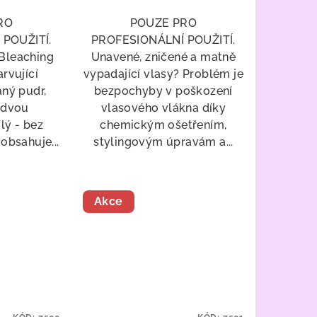
RO
POUZE PRO
POUŽITÍ.
PROFESIONÁLNÍ POUŽITÍ.
 Bleaching
Unavené, zničené a matně
rvující
vypadající vlasy? Problém je
ný pudr,
bezpochyby v poškození
 dvou
vlasového vlákna díky
lý - bez
chemickým ošetřením,
obsahuje...
stylingovým úpravám a...
Akce