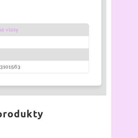
na vlasy
3101563
 produkty