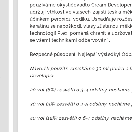
používáme okysličovadlo Cream Developer.
udržují vlhkost ve vlasech, zajistí lesk a m
účinkem peroxidu vodíku. Usnadňuje rozčes
keratinu se nepoškodí, vlasy zůstanou měkk
technologií Plex pomáhá chránit a udržovat
se všemi technikami odbarvování .
Bezpečné působení! Nejlepší výsledky! Odba
Návod k použití: smícháme 30 ml pudru a 6
Developer.
20 vol (6%) zesvětlí o 3-4 odstíny, necháme
30 vol (9%) zesvětlí o 4-5 odstíny, necháme
40 vol (12%) zesvětlí o 6-7 odstíny, nechám