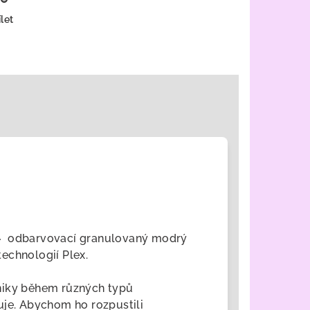
let
-
odbarvovací granulovaný modrý
echnologií Plex.
niky během různých typů
uje. Abychom ho rozpustili