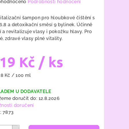
měrné
ohodnoceno
Podrobnosti hodnocení
nocení
duktu
italizační šampon pro hloubkové čištění s
6,8 a detoxikační směsí 9 bylinek. Účinně
tí a revitalizuje vlasy i pokožku hlavy. Pro
té, zdravé vlasy plné vitality.
zdiček.
19 Kč
/ ks
ná
38 Kč / 100 ml
a:
LADEM U DODAVATELE
eme doručit do:
12.8.2026
nosti doručení
:
7873