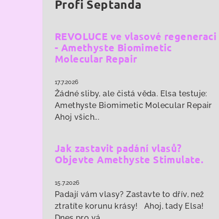
Profi Šeptanda
REVOLUCE ve vlasové regeneraci
- Amethyste Biomimetic
Molecular Repair
17.7.2026
Žádné sliby, ale čistá věda. Elsa testuje:
Amethyste Biomimetic Molecular Repair
Ahoj všich...
Jak zastavit padání vlasů?
Objevte Amethyste Stimulate.
15.7.2026
Padají vám vlasy? Zastavte to dřív, než
ztratíte korunu krásy! Ahoj, tady Elsa!
Dnes pro vá...