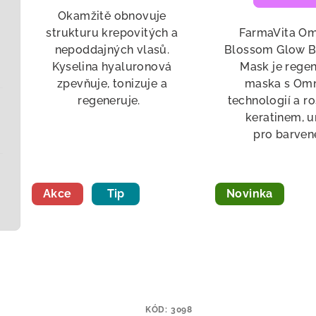
Okamžitě obnovuje
strukturu krepovitých a
FarmaVita Om
nepoddajných vlasů.
Blossom Glow B
Kyselina hyaluronová
Mask je rege
zpevňuje, tonizuje a
maska s Omn
regeneruje.
technologií a r
keratinem, 
pro barvené
Akce
Tip
Novinka
KÓD:
3098