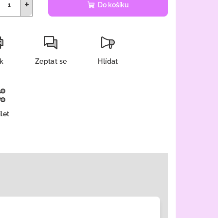
+
Do košíku
sk
Zeptat se
Hlídat
let