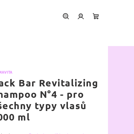
Hledat
Přihlášení
Nákupní
košík
MAVITA
ack Bar Revitalizing
hampoo N°4 - pro
šechny typy vlasů
000 ml