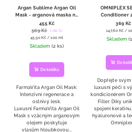
Argan Sublime Argan Oil
OMNIPLEX SE 
Mask - arganová maska na
Conditioner 
vlasy 1000 ml
455 Kč
369 Kč
569 Kč
Měrná
147,60 Kč / 1
(–20 %)
Měrná
cena:
45,50 Kč / 100 ml
Skladem
(
cena:
Skladem
(2 ks)
Průměrné
Do koší
hodnocení
Do košíku
produktu
je
Dopřejte svým
4,7
FarmaVita Argan Oil Mask:
luxusní péči s 
z
Intenzivní regenerace a
kondicionérem O
5
oslnivý lesk.
Filler. Díky un
hvězdiček.
Luxusní FarmaVita Argan Oil
spojení keratinu
Mask s vzácným arganovým
hyaluronové a t
olejem poskytuje
Omniplex.
vlasům hloubkovou...