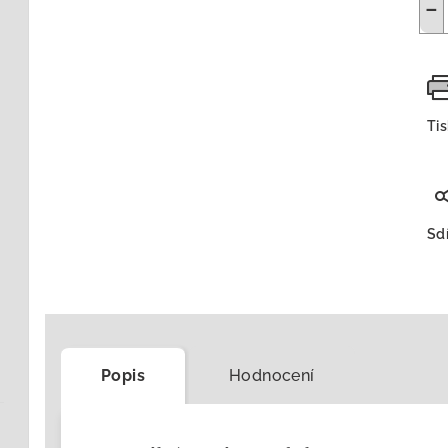
−
Ti
Sdí
Popis
Hodnocení