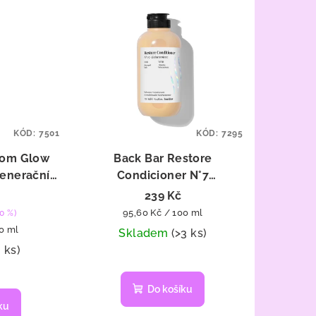
KÓD:
7501
KÓD:
7295
som Glow
Back Bar Restore
generační
Condicioner N°7
0 ml
Betacarotene - na
239 Kč
poškozené vlasy 250 ml
Měrná
95,60 Kč / 100 ml
0 %)
cena:
00 ml
Skladem
(>3 ks)
3 ks)
Do košíku
ku