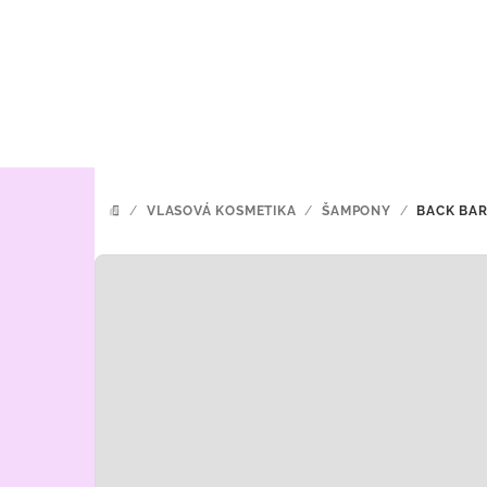
Přejít
na
obsah
/
VLASOVÁ KOSMETIKA
/
ŠAMPONY
/
BACK BAR
DOMŮ
P
o
s
t
r
a