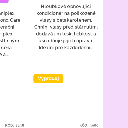
Hloubkově obnovující
niplex
kondicionér na poškozené
ond Care
vlasy s betakarotenem.
nerační
Chrání vlasy před stárnutím,
iplex
dodává jim lesk, hebkost a
ostlinným
usnadňuje jejich úpravu.
určená
Ideální pro každodenní...
 a...
Výprodej
KÓD:
8238
KÓD:
3066