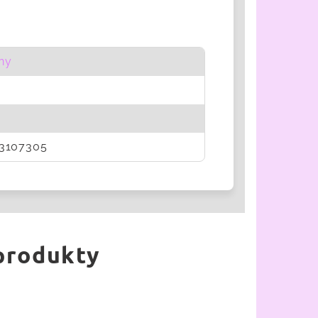
ny
3107305
 produkty