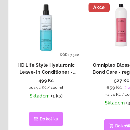
Akce
KÓD:
7502
HD Life Style Hyaluronic
Omniplex Blos
Leave-In Conditioner -
Bond Care - re
bezoplachový kondicionér
maska 100
499 Kč
527 Kč
240 ml
659 Kč
Měrná
207,92 Kč / 100 ml
(–2
cena:
Měrná
52,70 Kč / 1
Skladem
(1 ks)
cena:
Skladem
(
Do košíku
Do koší