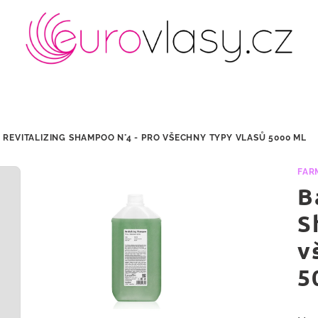
 REVITALIZING SHAMPOO N°4 - PRO VŠECHNY TYPY VLASŮ 5000 ML
FAR
B
S
v
5