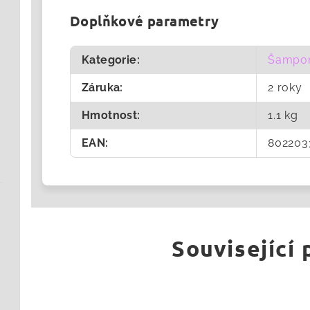
Doplňkové parametry
Kategorie
:
Šampo
Záruka
:
2 roky
Hmotnost
:
1.1 kg
EAN
:
802203
Související