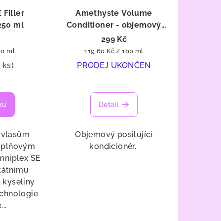
Filler
Amethyste Volume
250 ml
Conditioner - objemový
kondicionér 250 ml
299 Kč
Měrná
00 ml
119,60 Kč / 100 ml
cena:
1 ks)
PRODEJ UKONČEN
ku
Detail
 vlasům
Objemový posilující
výplňovým
kondicionér.
mniplex SE
ikátnímu
, kyseliny
echnologie
..