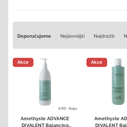
Ř
Doporučujeme
Nejlevnější
Nejdražší
N
a
z
V
e
Akce
Akce
ý
n
p
í
i
p
s
r
p
KÓD:
8092
o
Amethyste ADVANCE
Amethyste A
r
d
DIVALENT Balancing
DIVALENT Bal