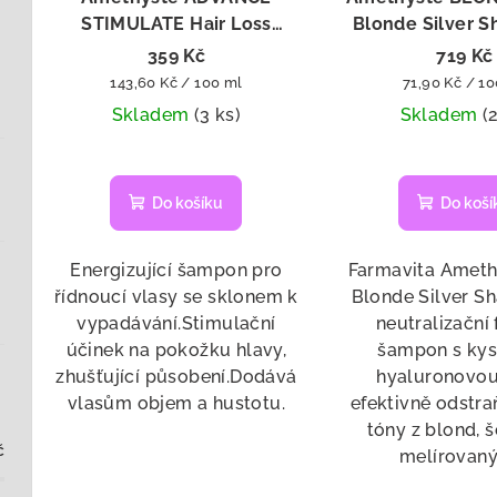
STIMULATE Hair Loss
Blonde Silver 
Control Shampoo - šampon
šampon pro neu
359 Kč
719 Kč
proti vypadávání vlasů 250
žlutých tónů 
Měrná
Měrná
143,60 Kč / 100 ml
71,90 Kč / 1
ml
cena:
cena:
Skladem
(3 ks)
Skladem
(
Do košíku
Do koší
Energizující šampon pro
Farmavita Ameth
řídnoucí vlasy se sklonem k
Blonde Silver S
vypadávání.Stimulační
neutralizační 
účinek na pokožku hlavy,
šampon s kys
zhušťující působení.Dodává
hyaluronovou
vlasům objem a hustotu.
efektivně odstra
tóny z blond, 
č
melírovanýc