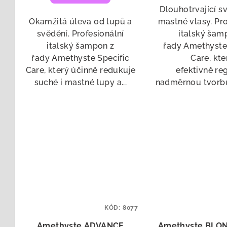
Dlouhotrvající s
Okamžitá úleva od lupů a
mastné vlasy. Pro
svědění. Profesionální
italský šam
italský šampon z
řady Amethyste
řady Amethyste Specific
Care, kte
Care, který účinně redukuje
efektivně re
suché i mastné lupy a...
nadměrnou tvorbu
KÓD:
8077
Amethyste ADVANCE
Amethyste BLON