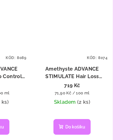
KÓD:
8089
KÓD:
8074
DVANCE
Amethyste ADVANCE
 Control
STIMULATE Hair Loss
mpon na
Control Shampoo - šampon
719 Kč
 250 ml
proti vypadávání vlasů 1000
Měrná
00 ml
71,90 Kč / 100 ml
ml
cena:
1 ks)
Skladem
(2 ks)
ku
Do košíku