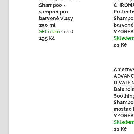
Shampoo -
CHROMA
šampon pro
Protecti
barvené vlasy
Shampoo
250 ml
barvené
Skladem
(1 ks)
VZOREK 
195 Kč
Sklade
21 Kč
Amethy
ADVANC
DIVALE
Balanci
Soothin
Shampoo
mastné 
VZOREK 
Sklade
21 Kč