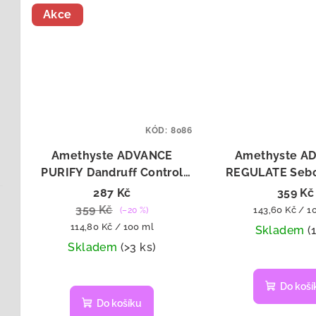
Akce
KÓD:
8086
Amethyste ADVANCE
Amethyste A
PURIFY Dandruff Control
REGULATE Sebo
Shampoo - šampon proti
Shampoo - ša
287 Kč
359 Kč
lupům 250 ml
mastné vlasy
359 Kč
Měrná
143,60 Kč / 1
(–20 %)
Měrná
cena:
114,80 Kč / 100 ml
Skladem
(
cena:
Skladem
(>3 ks)
Do koší
Do košíku