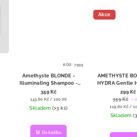
Akce
KÓD:
7999
Amethyste BLONDE -
AMETHYSTE BO
Illuminating Shampoo -
HYDRA Gentle H
zesvětlující šampon 250 ml
Shampoo - hyd
359 Kč
299 Kč
šampon 25
359 Kč
Měrná
143,60 Kč / 100 ml
(–1
cena:
Měrná
119,60 Kč / 1
Skladem
(>3 ks)
cena:
Skladem
(
Do košíku