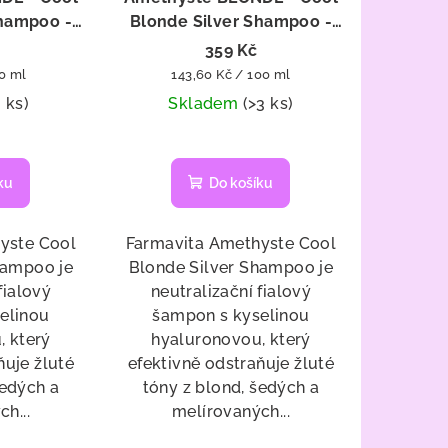
Shampoo -
Blonde Silver Shampoo -
tralizaci
šampon pro neutralizaci
359 Kč
1000 ml
žlutých tónů 250 ml
Měrná
00 ml
143,60 Kč / 100 ml
cena:
2 ks)
Skladem
(>3 ks)
ku
Do košíku
yste Cool
Farmavita Amethyste Cool
hampoo je
Blonde Silver Shampoo je
fialový
neutralizační fialový
elinou
šampon s kyselinou
, který
hyaluronovou, který
ňuje žluté
efektivně odstraňuje žluté
šedých a
tóny z blond, šedých a
h...
melírovaných...