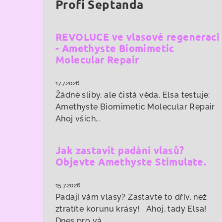
Profi Šeptanda
REVOLUCE ve vlasové regeneraci
- Amethyste Biomimetic
Molecular Repair
17.7.2026
Žádné sliby, ale čistá věda. Elsa testuje:
Amethyste Biomimetic Molecular Repair
Ahoj všich...
Jak zastavit padání vlasů?
Objevte Amethyste Stimulate.
15.7.2026
Padají vám vlasy? Zastavte to dřív, než
ztratíte korunu krásy! Ahoj, tady Elsa!
Dnes pro vá...