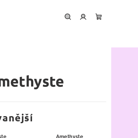
Hledat
Přihlášení
Nákupní
košík
methyste
anější
ste
Amethyste