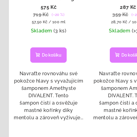
o
Soothing Shampoo - na
Soothing Sham
u
575 Kč
287 Kč
mastné kořínky 1000 ml
mastné kořínk
719 Kč
359 Kč
(–20 %)
(–2
d
k
Měrná
Měrná
57,50 Kč / 100 ml
28,70 Kč / 1
u
cena:
cena:
t
Skladem
(3 ks)
Skladem
(>
k
ů
t
Do košíku
Do koší
ů
Navraťte rovnováhu své
Navraťte rovno
pokožce hlavy s vyvažujícím
pokožce hlavy s 
šamponem Amethyste
šamponem Am
DIVALENT. Tento
DIVALENT. 
šampon čistí a osvěžuje
šampon čistí a 
mastné kořínky díky
mastné kořín
mentolu a zároveň vyživuje...
mentolu a zároveň 