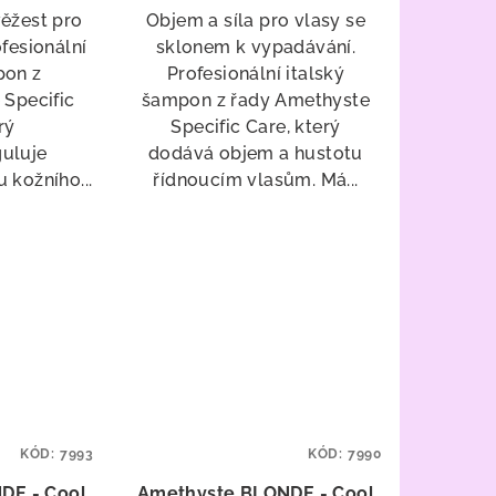
věžest pro
Objem a síla pro vlasy se
fesionální
sklonem k vypadávání.
pon z
Profesionální italský
 Specific
šampon z řady Amethyste
rý
Specific Care, který
guluje
dodává objem a hustotu
 kožního...
řídnoucím vlasům. Má...
KÓD:
7993
KÓD:
7990
DE - Cool
Amethyste BLONDE - Cool