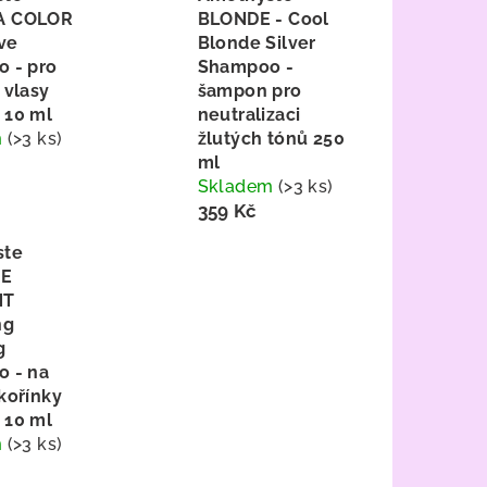
 COLOR
BLONDE - Cool
ve
Blonde Silver
 - pro
Shampoo -
 vlasy
šampon pro
10 ml
neutralizaci
m
(>3 ks)
žlutých tónů 250
ml
Skladem
(>3 ks)
359 Kč
ste
E
NT
ng
g
 - na
kořínky
10 ml
m
(>3 ks)