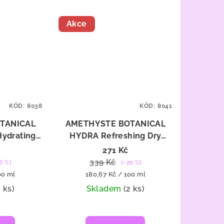
Akce
KÓD:
8038
KÓD:
8041
TANICAL
AMETHYSTE BOTANICAL
ydrating
HYDRA Refreshing Dry
ratační
Shampoo - suchý šampon
271 Kč
0 ml
150 ml
339 Kč
6 %)
(–20 %)
Měrná
00 ml
180,67 Kč / 100 ml
cena:
3 ks)
Skladem
(2 ks)