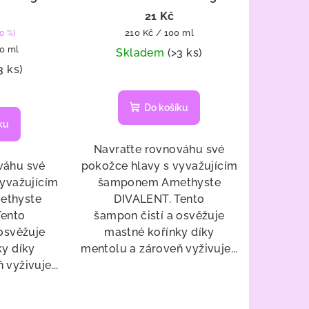
poo - na
Soothing Shampoo - na
21 Kč
y 250 ml
mastné kořínky VZOREK 10
Měrná
210 Kč / 100 ml
0 %)
ml
cena:
00 ml
Skladem
(>3 ks)
3 ks)
Do košíku
ku
Navraťte rovnováhu své
váhu své
pokožce hlavy s vyvažujícím
vyvažujícím
šamponem Amethyste
ethyste
DIVALENT. Tento
Tento
šampon čistí a osvěžuje
osvěžuje
mastné kořínky díky
ky díky
mentolu a zároveň vyživuje...
vyživuje...