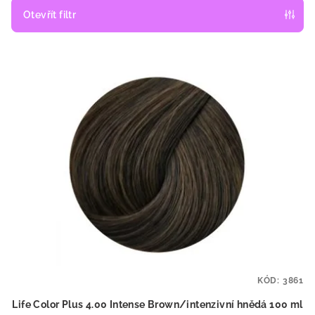
p
Otevřít filtr
r
V
o
ý
d
p
u
i
k
s
t
p
ů
r
o
d
u
k
t
KÓD:
3861
ů
Life Color Plus 4.00 Intense Brown/intenzivní hnědá 100 ml