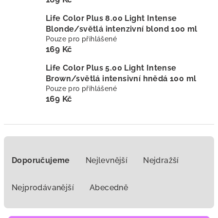
Life Color Plus 8.00 Light Intense
Blonde/světlá intenzivní blond 100 ml
Pouze pro přihlášené
169 Kč
Life Color Plus 5.00 Light Intense
Brown/světlá intensivní hnědá 100 ml
Pouze pro přihlášené
169 Kč
Ř
a
Doporučujeme
Nejlevnější
Nejdražší
z
e
Nejprodávanější
Abecedně
n
í