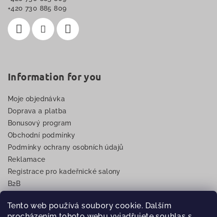
í
+420 730 885 809
Information for you
Moje objednávka
Doprava a platba
Bonusový program
Obchodní podmínky
Podmínky ochrany osobních údajů
Reklamace
Registrace pro kadeřnické salony
B2B
EET
Tento web používá soubory cookie. Dalším
procházením tohoto webu vyjadřujete souhlas s