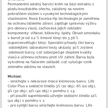
Permanentní odolný barvicí krém na bázi extraktu z
plodu brazilského ořechu, založený na novém
pokročilém složení s vysokými technologickými
vlastnostmi. Nová Excelsa Hp technologie je zaměřena
na ochranu lidského zdraví, zajišťuje správnou výživu
pro obnovu vlasů, zachovává jejich základní
komponenty: vlhkost, bílkoviny, lipidy. Obsah amoniaku
v barvě je od 0,2 % (tmavé tóny) do 3,36 %
(superzesvětlující tóny). Speciální přísady činí barvy
odolnějšími: laboratorní testy ukázaly 30% zvýšení
odolnosti barvy, což zabezpečuje zlepšení kvality
vlasů a účinnou ochranu proti UV záření. Barva byla
vytvořena na fialovém základě, což vylučuje vznik
zeleného odstínu na vlasech.
Míchání:
- smíchejte v nekovové misce krémovou barvu Life
Color Plus a oxidační činidlo 3% (10 obj.), 6% (20 obj.),
9% (30 obj.), 12% (40 obj.) v poměru 1: 1,5
- při použití superblondů užívejte oxidační činidlo 12%
(40 obj.) v poměru 1: 2
- pro sytější barvu smíchejte krémovou barvu Life