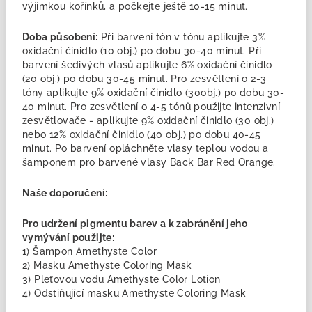
výjimkou kořínků, a počkejte ještě 10-15 minut.
Doba působení:
Při barvení tón v tónu aplikujte 3%
oxidační činidlo (10 obj.) po dobu 30-40 minut. Při
barvení šedivých vlasů aplikujte 6% oxidační činidlo
(20 obj.) po dobu 30-45 minut. Pro zesvětlení o 2-3
tóny aplikujte 9% oxidační činidlo (30obj.) po dobu 30-
40 minut. Pro zesvětlení o 4-5 tónů použijte intenzivní
zesvětlovače - aplikujte 9% oxidační činidlo (30 obj.)
nebo 12% oxidační činidlo (40 obj.) po dobu 40-45
minut. Po barvení opláchněte vlasy teplou vodou a
šamponem pro barvené vlasy Back Bar Red Orange.
Naše doporučení:
Pro udržení pigmentu barev a k zabránění jeho
vymývání použijte:
1) Šampon Amethyste Color
2) Masku Amethyste Coloring Mask
3) Pleťovou vodu Amethyste Color Lotion
4) Odstiňující masku Amethyste Coloring Mask