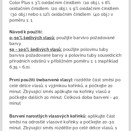
Color Plus s 3% oxidačním činidlem (10 obj.), s 6%
oxidačním činidlem (20 obj.), s 9% oxidačním činidlem
(30 obj.) nebo s 12% oxidačním činidlem (40 obj.) v
poměru 1: 1.
Návod k použití:
0-50% šedivých vlasů:
použijte barvivo požadované
barvy.
50 - 100% šedivých vlasů:
použijte polovinu tuby
barviva požadované barvy a polovinu tuby sousedících
přírodních odstínů v přibližném poměru 1: 1 (například
6,35 + 6,0).
První použití (nebarvené vlasy):
rozdělte část směsi po
celé délce vlasů, s výjimkou kořínků, a počkejte 20
minut. Zbývající směs aplikujte na kořínky vlasů a
počkejte dalších 20 minut. Celková doba barvení - 40
minut
Barvení narostlých vlasových kořínků:
aplikujte část
směsi na odrostlé vlasové kořínky a počkejte 20-30
minut. Zbývající směs rozdělte po celé délce vlasů, s