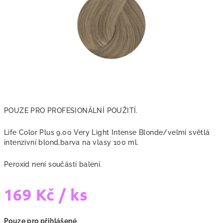
hvězdiček.
POUZE PRO PROFESIONÁLNÍ POUŽITÍ.
Life Color Plus 9.00 Very Light Intense Blonde/velmi světlá
intenzivní blond,barva na vlasy 100 ml.
Peroxid není součástí balení.
169 Kč
/ ks
Měrná
Pouze pro přihlášené
cena: