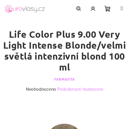
Přejít
na
obsah
Nákupn
Hledat
Přihlášení
Life Color Plus 9.00 Very
košík
Light Intense Blonde/velmi
světlá intenzivní blond 100
ml
FARMAVITA
Průměrné
Neohodnoceno
Podrobnosti hodnocení
hodnocení
produktu
je
0,0
z
5