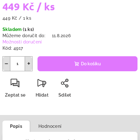
449 Kč
/ ks
Měrná
449 Kč / 1 ks
cena:
Skladem
(1 ks)
Můžeme doručit do:
11.8.2026
Možnosti doručení
Kód:
4917
−
+
Do košíku
Zeptat se
Hlídat
Sdílet
Popis
Hodnocení