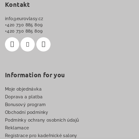
p
Kontakt
a
info
@
eurovlasy.cz
t
+420 730 885 809
í
+420 730 885 809
Information for you
Moje objednávka
Doprava a platba
Bonusový program
Obchodní podmínky
Podmínky ochrany osobních údajů
Reklamace
Registrace pro kadeřnické salony