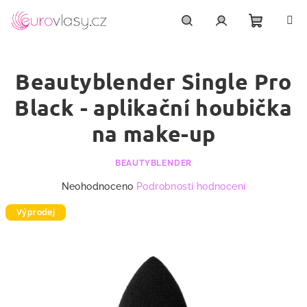
Přejít
na
obsah
Nákupn
Hledat
Přihlášení
Beautyblender Single Pro
košík
Black - aplikační houbička
na make-up
BEAUTYBLENDER
Průměrné
Neohodnoceno
Podrobnosti hodnocení
hodnocení
produktu
Výprodej
je
0,0
z
5
hvězdiček.