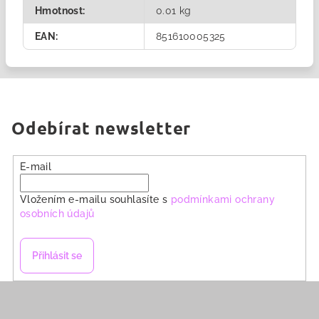
Hmotnost
:
0.01 kg
EAN
:
851610005325
Odebírat newsletter
E-mail
Vložením e-mailu souhlasíte s
podmínkami ochrany
osobních údajů
Přihlásit se
Z
á