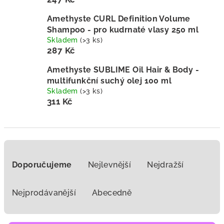
Amethyste CURL Definition Volume
Shampoo - pro kudrnaté vlasy 250 ml
Skladem
(>3 ks)
287 Kč
Amethyste SUBLIME Oil Hair & Body -
multifunkční suchý olej 100 ml
Skladem
(>3 ks)
311 Kč
Ř
a
Doporučujeme
Nejlevnější
Nejdražší
z
e
Nejprodávanější
Abecedně
n
í