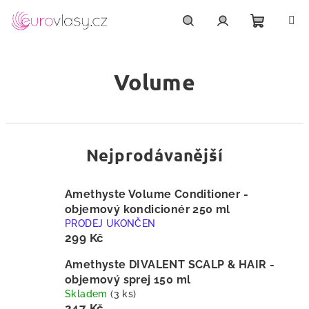
Přejít
na
obsah
Nákupn
Hledat
Přihlášení
Volume
košík
Nejprodávanější
Amethyste Volume Conditioner -
objemový kondicionér 250 ml
PRODEJ UKONČEN
299 Kč
Amethyste DIVALENT SCALP & HAIR -
objemový sprej 150 ml
Skladem
(3 ks)
247 Kč