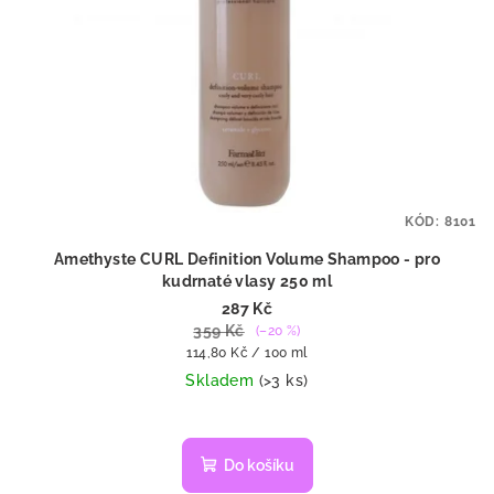
KÓD:
8101
Amethyste CURL Definition Volume Shampoo - pro
kudrnaté vlasy 250 ml
287 Kč
359 Kč
(–20 %)
Měrná
114,80 Kč / 100 ml
cena:
Skladem
(>3 ks)
Do košíku