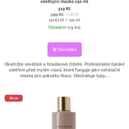
ošetřující maska 150 ml
319 Kč
399 Kč
(–20 %)
Měrná
212,67 Kč / 100 ml
cena:
Skladem
(>3 ks)
Do košíku
Okamžité osvěžení a hloubkové čištění. Profesionální italské
ošetření před mytím vlasů, které funguje jako exfoliační
maska pro pokožku hlavy. Odstraňuje lupy,...
Akce