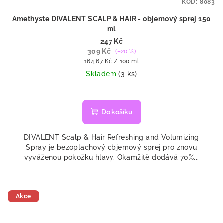
KÓD:
8083
Amethyste DIVALENT SCALP & HAIR - objemový sprej 150
ml
247 Kč
309 Kč
(–20 %)
Měrná
164,67 Kč / 100 ml
cena:
Skladem
(3 ks)
Do košíku
DIVALENT Scalp & Hair Refreshing and Volumizing
Spray je bezoplachový objemový sprej pro znovu
vyváženou pokožku hlavy. Okamžitě dodává 70%...
Akce