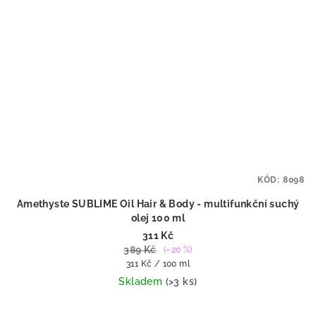
KÓD:
8098
Amethyste SUBLIME Oil Hair & Body - multifunkční suchý
olej 100 ml
311 Kč
389 Kč
(–20 %)
Měrná
311 Kč / 100 ml
cena:
Skladem
(>3 ks)