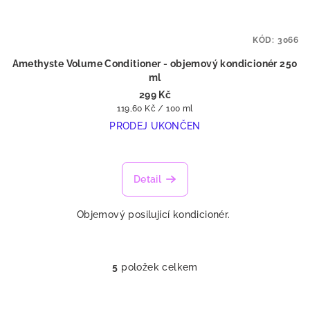
KÓD:
3066
Amethyste Volume Conditioner - objemový kondicionér 250
ml
299 Kč
Měrná
119,60 Kč / 100 ml
cena:
PRODEJ UKONČEN
Detail
Objemový posilující kondicionér.
5
položek celkem
O
v
l