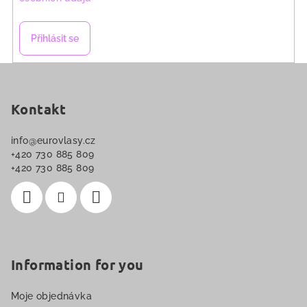
r
v
k
Přihlásit se
y
v
Z
ý
á
p
p
Kontakt
i
a
s
info
@
eurovlasy.cz
u
t
+420 730 885 809
í
+420 730 885 809
Information for you
Moje objednávka