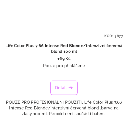
KÓD:
3877
Life Color Plus 7.66 Intense Red Blonde/intenzivní červená
blond 100 ml
169 Kč
Pouze pro přihlášené
Průměrné
hodnocení
produktu
Detail
je
5,0
POUZE PRO PROFESIONÁLNÍ POUŽITÍ. Life Color Plus 7.66
z
Intense Red Blonde/intenzivní červená blond ,barva na
5
vlasy 100 ml. Peroxid není součástí balení.
hvězdiček.