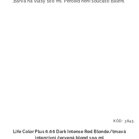
,barva na vlasy 100 ml. Peroxid není součástí balení.
KÓD:
3845
Life Color Plus 6.66 Dark Intense Red Blonde/tmavá
intenzivní červená blond 100 ml