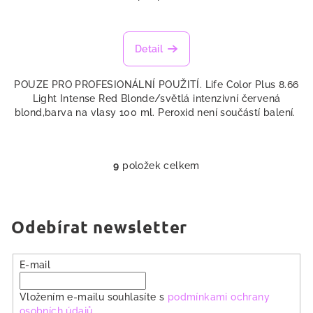
Detail
POUZE PRO PROFESIONÁLNÍ POUŽITÍ. Life Color Plus 8.66
Light Intense Red Blonde/světlá intenzivní červená
blond,barva na vlasy 100 ml. Peroxid není součástí balení.
9
položek celkem
O
v
l
á
Odebírat newsletter
d
a
E-mail
c
í
Vložením e-mailu souhlasíte s
podmínkami ochrany
p
osobních údajů