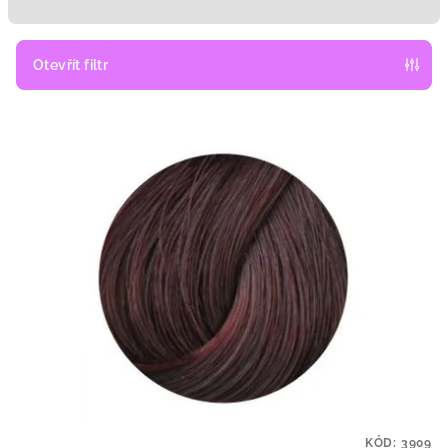
n
í
p
Otevřít filtr
r
V
o
ý
d
p
u
i
k
s
t
p
ů
r
o
d
u
k
t
KÓD:
3909