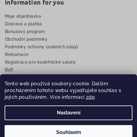
Information for you
Moje objednávka
Doprava a platba
Bonusový program
Obchodní podmínky
Podmínky ochrany osobních údajů
Reklamace
Registrace pro kadeřnické salony
B2B
EET
Tento web používá soubory cookie. Dalším
procházením tohoto webu vyjadřujete souhlas s
jejich používáním.. Více informací
zde
.
Copyright 2026
Eurovlasy.cz
. Všechna práva vyhrazena.
Nastavení
Vytvořil Shoptet
Souhlasím
🎁
🚚
Nad 299 Kč
dárek k nákupu
•