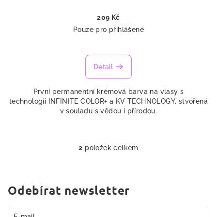
209 Kč
Pouze pro přihlášené
Detail
První permanentní krémová barva na vlasy s
technologií INFINITE COLOR+ a KV TECHNOLOGY, stvořená
v souladu s vědou i přírodou.
2
položek celkem
O
v
l
á
Odebírat newsletter
d
a
E-mail