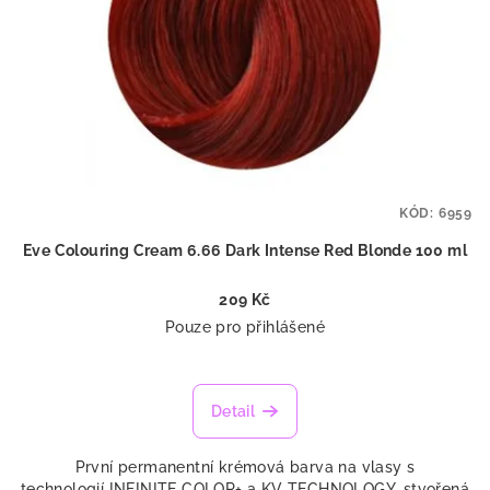
p
ů
r
o
d
u
k
t
KÓD:
6959
ů
Eve Colouring Cream 6.66 Dark Intense Red Blonde 100 ml
209 Kč
Pouze pro přihlášené
Detail
První permanentní krémová barva na vlasy s
technologií INFINITE COLOR+ a KV TECHNOLOGY, stvořená