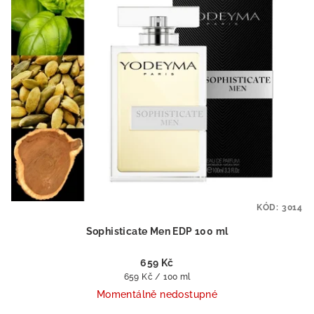
KÓD:
3014
Sophisticate Men EDP 100 ml
659 Kč
Měrná
659 Kč / 100 ml
cena:
Momentálně nedostupné