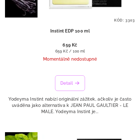
KÓD:
3303
Instint EDP 100 ml
659 Kč
Měrná
659 Kč / 100 ml
cena:
Momentálně nedostupné
Detail
Yodeyma Instint nabízí originální zážitek, ačkoliv je často
uváděna jako alternativa k JEAN PAUL GAULTIER - LE
MALE. Yodeyma Instint je...