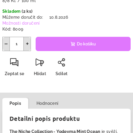
Měrná
878 Kč / 100 ml
cena:
Skladem
(2 ks)
Můžeme doručit do:
10.8.2026
Možnosti doručení
Kód:
8009
−
+
Do košíku
Zeptat se
Hlídat
Sdílet
Popis
Hodnocení
Detailní popis produktu
The Niche Collection -
Yodeyma Mint Ocean
je
svěží,