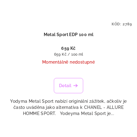
KÓD:
2789
Metal Sport EDP 100 ml
659 Kč
Měrná
659 Kč / 100 ml
cena:
Momentálně nedostupné
Průměrné
hodnocení
produktu
Detail
je
5,0
Yodyma Metal Sport nabízí originální zážitek, ačkoliv je
z
často uváděna jako alternativa k CHANEL - ALLURE
5
HOMME SPORT. Yodeyma Metal Sport je...
hvězdiček.