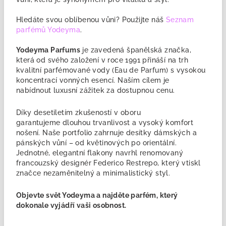
Hledáte svou oblíbenou vůni? Použijte náš
Seznam
parfémů Yodeyma
.
Yodeyma Parfums
je zavedená
španělská značka,
která od svého založení v roce 1991 přináší na trh
kvalitní parfémované vody (Eau de Parfum) s vysokou
koncentrací vonných esencí. Naším cílem je
nabídnout luxusní zážitek za dostupnou cenu.
Díky desetiletím zkušeností v oboru
garantujeme
dlouhou trvanlivost a vysoký komfort
nošení. Naše portfolio zahrnuje desítky dámských a
pánských vůní – od květinových po orientální.
Jednotné, elegantní flakony navrhl renomovaný
francouzský designér Federico Restrepo, který vtiskl
značce nezaměnitelný a minimalistický styl.
Objevte svět Yodeyma a najděte
parfém
, který
dokonale vyjádří vaši osobnost.