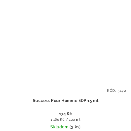
KÓD:
5172
Success Pour Homme EDP 15 ml
174 Kč
Měrná
1 160 Kč / 100 ml
cena:
Skladem
(3 ks)