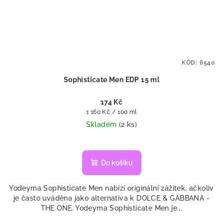
KÓD:
6540
Sophisticate Men EDP 15 ml
174 Kč
Měrná
1 160 Kč / 100 ml
cena:
Skladem
(2 ks)
Průměrné
hodnocení
produktu
Do košíku
je
5,0
Yodeyma Sophisticate Men nabízí originální zážitek, ačkoliv
z
je často uváděna jako alternativa k DOLCE & GABBANA -
5
THE ONE. Yodeyma Sophisticate Men je...
hvězdiček.