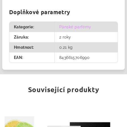
Doplňkové parametry
Kategorie
:
Pánské parfémy
Záruka
:
2 roky
Hmotnost
:
0.21 kg
EAN
:
8436615706990
Související produkty