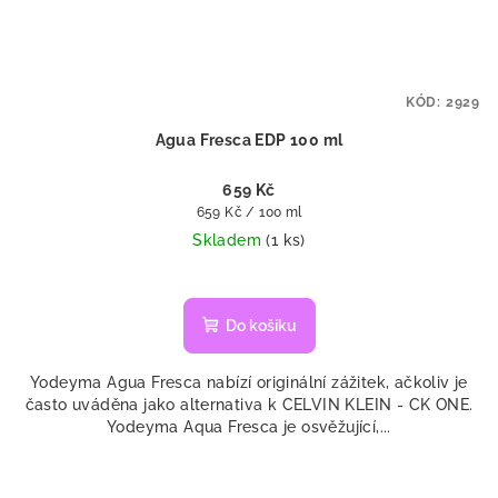
KÓD:
2929
Agua Fresca EDP 100 ml
659 Kč
Měrná
659 Kč / 100 ml
cena:
Skladem
(1 ks)
Do košíku
Yodeyma Agua Fresca nabízí originální zážitek, ačkoliv je
často uváděna jako alternativa k CELVIN KLEIN - CK ONE.
Yodeyma Aqua Fresca je osvěžující,...