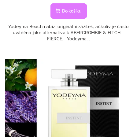
hodnocení
produktu
Do košíku
je
5,0
Yodeyma Beach nabízí originální zážitek, ačkoliv je často
z
uváděna jako alternativa k ABERCROMBIE & FITCH -
5
FIERCE. Yodeyma...
hvězdiček.