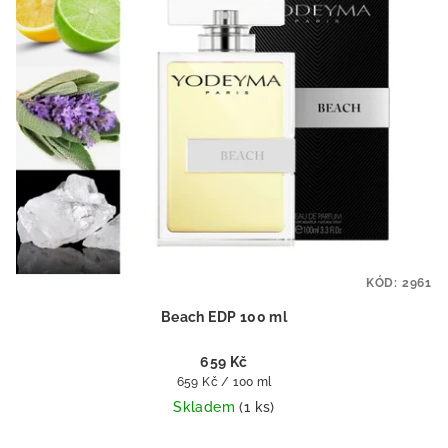
KÓD:
2961
Beach EDP 100 ml
659 Kč
Měrná
659 Kč / 100 ml
cena:
Skladem
(1 ks)
Průměrné