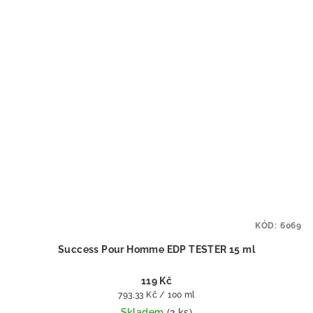
KÓD:
6069
Success Pour Homme EDP TESTER 15 ml
119 Kč
Měrná
793,33 Kč / 100 ml
cena:
Skladem
(2 ks)