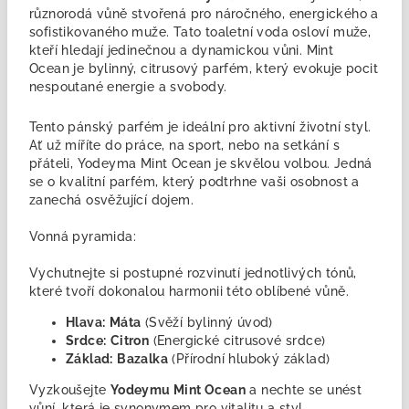
různorodá vůně stvořená pro náročného, energického a
sofistikovaného muže. Tato toaletní voda osloví muže,
kteří hledají jedinečnou a dynamickou vůni. Mint
Ocean je bylinný, citrusový parfém, který evokuje pocit
nespoutané energie a svobody.
Tento pánský parfém je ideální pro aktivní životní styl.
Ať už míříte do práce, na sport, nebo na setkání s
přáteli, Yodeyma Mint Ocean je skvělou volbou. Jedná
se o kvalitní parfém, který podtrhne vaši osobnost a
zanechá osvěžující dojem.
Vonná pyramida:
Vychutnejte si postupné rozvinutí jednotlivých tónů,
které tvoří dokonalou harmonii této oblíbené vůně.
Hlava:
Máta
(Svěží bylinný úvod)
Srdce:
Citron
(Energické citrusové srdce)
Základ:
Bazalka
(Přírodní hluboký základ)
Vyzkoušejte
Yodeymu Mint Ocean
a nechte se unést
vůní, která je synonymem pro vitalitu a styl.