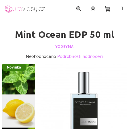
Přejít
na
obsah
Nákupn
Hledat
Přihlášení
Mint Ocean EDP 50 ml
košík
YODEYMA
Průměrné
Neohodnoceno
Podrobnosti hodnocení
hodnocení
produktu
Novinka
je
0,0
z
5
hvězdiček.