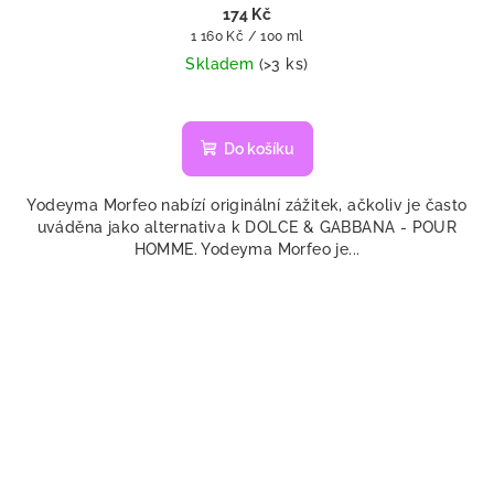
174 Kč
Měrná
1 160 Kč / 100 ml
cena:
Skladem
(>3 ks)
Průměrné
hodnocení
produktu
Do košíku
je
5,0
Yodeyma Morfeo nabízí originální zážitek, ačkoliv je často
z
uváděna jako alternativa k DOLCE & GABBANA - POUR
5
HOMME. Yodeyma Morfeo je...
hvězdiček.