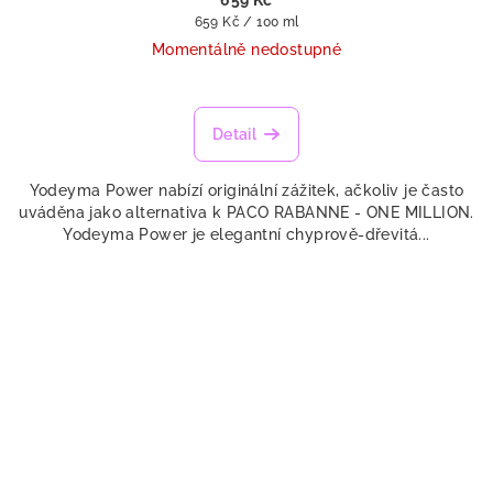
Měrná
659 Kč / 100 ml
cena:
Momentálně nedostupné
Detail
Yodeyma Power nabízí originální zážitek, ačkoliv je často
uváděna jako alternativa k PACO RABANNE - ONE MILLION.
Yodeyma Power je elegantní chyprově-dřevitá...