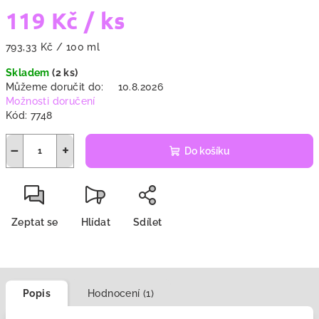
119 Kč
/ ks
Měrná
793,33 Kč / 100 ml
cena:
Skladem
(2 ks)
Můžeme doručit do:
10.8.2026
Možnosti doručení
Kód:
7748
−
+
Do košíku
Zeptat se
Hlídat
Sdílet
Popis
Hodnocení (1)