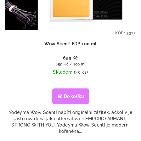
KÓD:
3312
Wow Scent! EDP 100 ml
659 Kč
Měrná
659 Kč / 100 ml
cena:
Skladem
(>3 ks)
Do košíku
Yodeyma Wow Scent! nabízí originální zážitek, ačkoliv je
často uváděna jako alternativa k EMPORIO ARMANI -
STRONG WITH YOU. Yodeyma Wow Scent! je moderní
kořeněná...