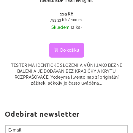
Ilvento EDP TESTER 15 ml
119 Kč
Měrná
793,33 Kč / 100 ml
cena:
Skladem
(2 ks)
Do košíku
TESTER MÁ IDENTICKÉ SLOŽENÍ A VŮNI JAKO BĚŽNÉ
BALENÍ A JE DODÁVÁN BEZ KRABIČKY A KRYTU
ROZPRAŠOVAČE. Yodeyma Ilvento nabízí originální
zážitek, ačkoliv je často uváděna...
Odebírat newsletter
E-mail