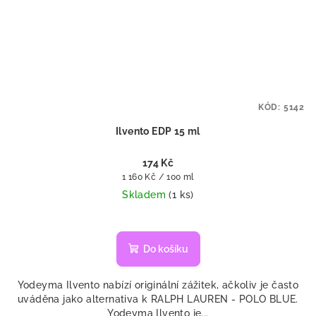
KÓD:
5142
Ilvento EDP 15 ml
174 Kč
Měrná
1 160 Kč / 100 ml
cena:
Skladem
(1 ks)
Do košíku
Yodeyma Ilvento nabízí originální zážitek, ačkoliv je často
uváděna jako alternativa k RALPH LAUREN - POLO BLUE.
Yodeyma Ilvento je...