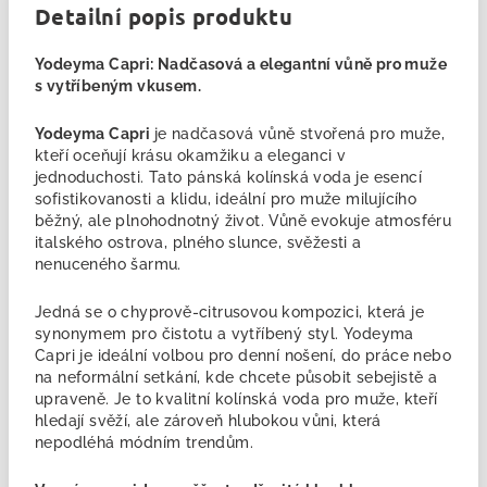
Detailní popis produktu
Yodeyma Capri: Nadčasová a elegantní vůně pro muže
s vytříbeným vkusem.
Yodeyma Capri
je nadčasová vůně stvořená pro muže,
kteří oceňují krásu okamžiku a eleganci v
jednoduchosti. Tato pánská kolínská voda je esencí
sofistikovanosti a klidu, ideální pro muže milujícího
běžný, ale plnohodnotný život. Vůně evokuje atmosféru
italského ostrova, plného slunce, svěžesti a
nenuceného šarmu.
Jedná se o
chyprově-citrusovou kompozici, která je
synonymem pro čistotu a vytříbený styl. Yodeyma
Capri je ideální volbou pro denní nošení, do práce nebo
na neformální setkání, kde chcete působit sebejistě a
upraveně. Je to kvalitní kolínská voda pro muže
, kteří
hledají svěží, ale zároveň hlubokou vůni, která
nepodléhá módním trendům.