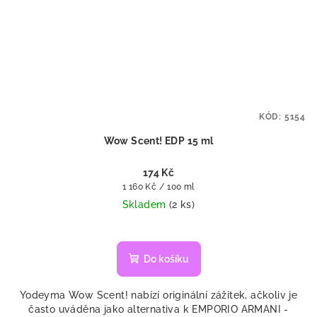
KÓD:
5154
Wow Scent! EDP 15 ml
174 Kč
Měrná
1 160 Kč / 100 ml
cena:
Skladem
(2 ks)
Do košíku
Yodeyma Wow Scent! nabízí originální zážitek, ačkoliv je
často uváděna jako alternativa k EMPORIO ARMANI -