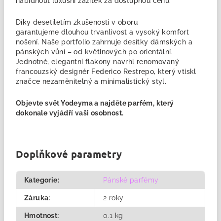
nabídnout luxusní zážitek za dostupnou cenu.
Díky desetiletím zkušeností v oboru
garantujeme
dlouhou trvanlivost a vysoký komfort
nošení. Naše portfolio zahrnuje desítky dámských a
pánských vůní – od květinových po orientální.
Jednotné, elegantní flakony navrhl renomovaný
francouzský designér Federico Restrepo, který vtiskl
značce nezaměnitelný a minimalistický styl.
Objevte svět Yodeyma a najděte
parfém
, který
dokonale vyjádří vaši osobnost.
Doplňkové parametry
Kategorie
:
Pánské parfémy
Záruka
:
2 roky
Hmotnost
:
0.1 kg