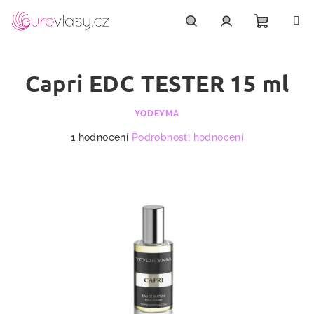
Přejít
na
obsah
Nákupn
Hledat
Přihlášení
Capri EDC TESTER 15 ml
košík
YODEYMA
Průměrné
1 hodnocení
Podrobnosti hodnocení
hodnocení
produktu
je
4,0
z
5
hvězdiček.