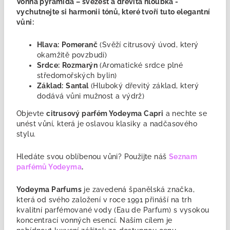
Vonná pyramida – svěžest a dřevitá hloubka -
vychutnejte si harmonii tónů, které tvoří tuto elegantní
vůni:
Hlava:
Pomeranč
(Svěží citrusový úvod, který
okamžitě povzbudí)
Srdce:
Rozmarýn
(Aromatické srdce plné
středomořských bylin)
Základ:
Santal
(Hluboký dřevitý základ, který
dodává vůni mužnost a výdrž)
Objevte
citrusový parfém Yodeyma Capri
a nechte se
unést vůní, která je oslavou klasiky a nadčasového
stylu.
Hledáte svou oblíbenou vůni? Použijte náš
Seznam
parfémů Yodeyma
.
Yodeyma Parfums
je zavedená
španělská značka,
která od svého založení v roce 1991 přináší na trh
kvalitní parfémované vody (Eau de Parfum) s vysokou
koncentrací vonných esencí. Naším cílem je