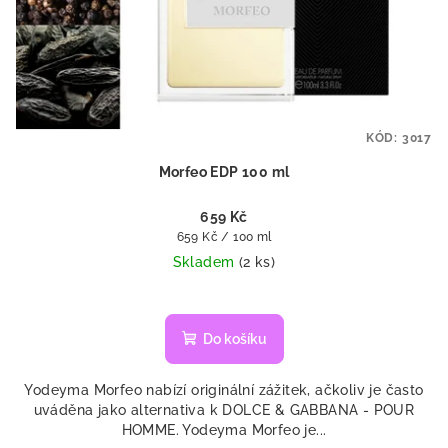
KÓD:
3017
Morfeo EDP 100 ml
659 Kč
Měrná
659 Kč / 100 ml
cena:
Skladem
(2 ks)
Do košíku
Yodeyma Morfeo nabízí originální zážitek, ačkoliv je často
uváděna jako alternativa k DOLCE & GABBANA - POUR
HOMME. Yodeyma Morfeo je...