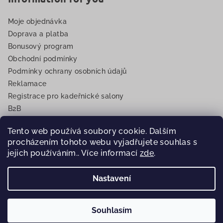
Moje objednávka
Doprava a platba
Bonusový program
Obchodní podmínky
Podmínky ochrany osobních údajů
Reklamace
Registrace pro kadeřnické salony
B2B
EET
Tento web používá soubory cookie. Dalším
procházením tohoto webu vyjadřujete souhlas s
jejich používáním.. Více informací
zde
.
Copyright 2026
Eurovlasy.cz
. Všechna práva vyhrazena.
Nastavení
Vytvořil Shoptet
Souhlasím
🎁
🚚
Nad 299 Kč
dárek k nákupu
•
×