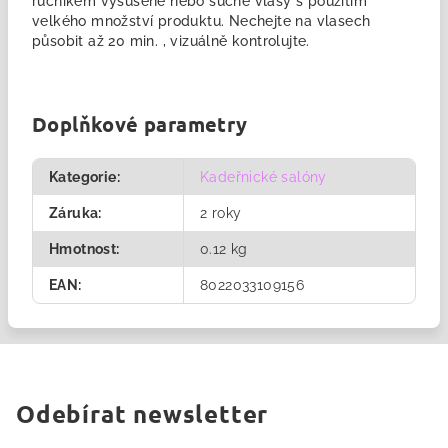
ručníkem vysušené nebo suché vlasy s použitím
velkého množství produktu. Nechejte na vlasech
působit až 20 min. , vizuálně kontrolujte.
Doplňkové parametry
Kategorie
:
Kadeřnické salóny
Záruka
:
2 roky
Hmotnost
:
0.12 kg
EAN
:
8022033109156
Odebírat newsletter