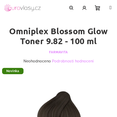
Přejít
na
obsah
Nákupn
Hledat
Přihlášení
Omniplex Blossom Glow
košík
Toner 9.82 - 100 ml
FARMAVITA
Průměrné
Neohodnoceno
Podrobnosti hodnocení
hodnocení
produktu
Novinka
je
0,0
z
5
hvězdiček.