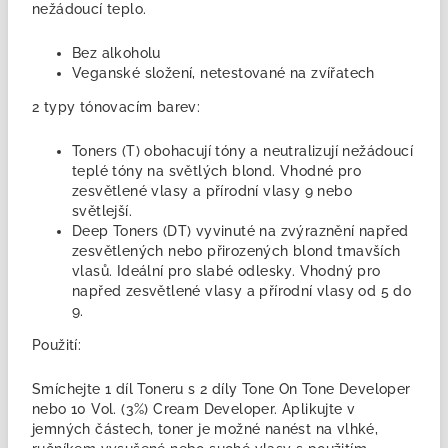
nežádoucí teplo.
Bez alkoholu
Veganské složení, netestované na zvířatech
2 typy tónovacím barev:
Toners (T)
obohacují tóny a neutralizují nežádoucí
teplé tóny na světlých blond. Vhodné pro
zesvětlené vlasy a přírodní vlasy
9 nebo
světlejší
.
Deep Toners (DT)
vyvinuté na zvýraznění napřed
zesvětlených nebo přirozených blond tmavších
vlasů. Ideální pro slabé odlesky. Vhodný pro
napřed zesvětlené vlasy a přírodní vlasy
od 5 do
9.
Použití:
Smíchejte 1 díl Toneru s 2 díly Tone On Tone Developer
nebo 10 Vol. (3%) Cream Developer. Aplikujte v
jemných částech, toner je možné nanést na vlhké,