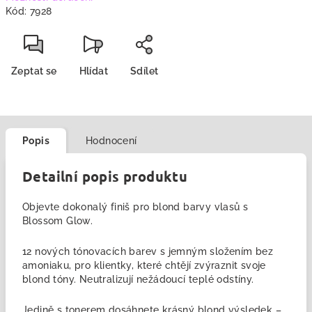
Kód:
7928
Zeptat se
Hlídat
Sdílet
Popis
Hodnocení
Detailní popis produktu
Objevte dokonalý finiš pro blond barvy vlasů s
Blossom Glow.
12 nových tónovacích barev
s jemným složením bez
amoniaku, pro klientky, které chtějí zvýraznit svoje
blond tóny. Neutralizují nežádoucí teplé odstíny.
Jedině s tonerem dosáhnete krásný blond výsledek –