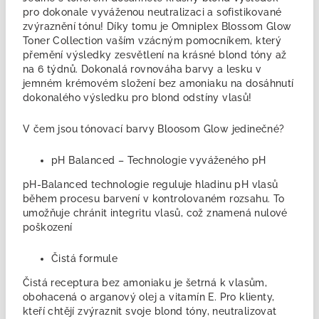
pro dokonale vyváženou neutralizaci a sofistikované
zvýraznění tónu! Díky tomu je Omniplex Blossom Glow
Toner Collection vaším vzácným pomocníkem, který
přemění výsledky zesvětlení na krásné blond tóny až
na 6 týdnů.
Dokonalá rovnováha barvy a lesku v
jemném krémovém složení bez amoniaku na dosáhnutí
dokonalého výsledku pro blond odstíny vlasů!
V čem jsou tónovací barvy Bloosom Glow jedinečné?
pH Balanced – Technologie vyváženého pH
pH-Balanced technologie reguluje hladinu pH vlasů
během procesu barvení v kontrolovaném rozsahu. To
umožňuje chránit integritu vlasů, což znamená nulové
poškození
Čistá formule
Čistá receptura ​​bez amoniaku je šetrná k vlasům,
obohacená o arganový olej a vitamín E. Pro klienty,
kteří chtějí zvýraznit svoje blond tóny, neutralizovat