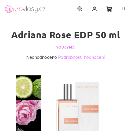
Přejít
na
obsah
Nákupn
Hledat
Přihlášení
Adriana Rose EDP 50 ml
košík
YODEYMA
Průměrné
Neohodnoceno
Podrobnosti hodnocení
hodnocení
produktu
je
0,0
z
5
hvězdiček.