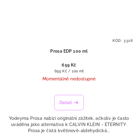
KÓD:
3326
Prosa EDP 100 ml
659 Kč
Měrná
659 Kč / 100 ml
cena:
Momentálně nedostupné
Průměrné
hodnocení
produktu
Detail
je
5,0
Yodeyma Prosa nabízí originální zážitek, ačkoliv je často
z
uváděna jako alternativa k CALVIN KLEIN - ETERNITY.
5
Prosa je čistá květinově-aldehydická...
hvězdiček.