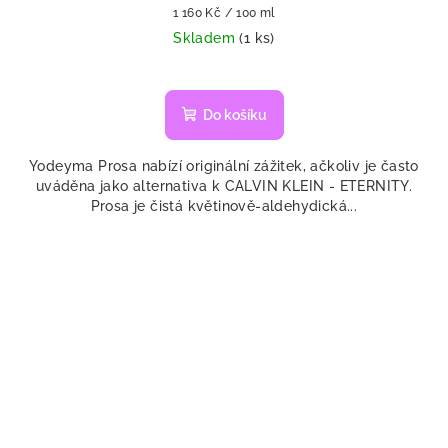
Měrná
1 160 Kč / 100 ml
cena:
Skladem
(1 ks)
Do košíku
Yodeyma Prosa nabízí originální zážitek, ačkoliv je často
uváděna jako alternativa k CALVIN KLEIN - ETERNITY.
Prosa je čistá květinově-aldehydická...