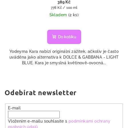
389 Kč
Měrná
778 Kč / 100 ml
cena:
Skladem
(2 ks)
Do košíku
Yodeyma Kara nabízí originální zážitek, ačkoliv je často
uváděna jako alternativa k DOLCE & GABBANA - LIGHT
BLUE. Kara je smyslná květinově-ovocná...
Odebírat newsletter
E-mail
Vložením e-mailu souhlasíte s
podmínkami ochrany
osobních údajů