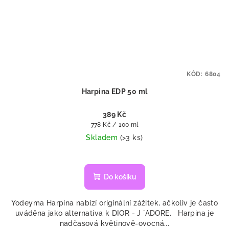
KÓD:
6804
Harpina EDP 50 ml
389 Kč
Měrná
778 Kč / 100 ml
cena:
Skladem
(>3 ks)
Do košíku
Yodeyma Harpina nabízí originální zážitek, ačkoliv je často
uváděna jako alternativa k DIOR - J ´ADORE. Harpina je
nadčasová květinově-ovocná...