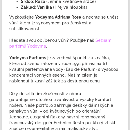
Srdce:
Růže
(Jemné květinové srdce)
Základ:
Vanilka
(Hřejivá hloubka)
Vyzkoušejte
Yodeyma Adriana Rose
a nechte se unést
vůní, která je synonymem pro ženskost a
sofistikovanost.
Hledáte svou oblíbenou vůni? Použijte náš
Seznam
parfémů Yodeyma
.
Yodeyma Parfums
je zavedená
španělská značka,
která od svého založení v roce 1991 přináší na trh
kvalitní parfémované vody (Eau de Parfum) s vysokou
koncentrací vonných esencí. Naším cílem je
nabídnout luxusní zážitek za dostupnou cenu.
Díky desetiletím zkušeností v oboru
garantujeme
dlouhou trvanlivost a vysoký komfort
nošení. Naše portfolio zahrnuje desítky dámských a
pánských vůní – od květinových po orientální.
Jednotné, elegantní flakony navrhl renomovaný
francouzský designér Federico Restrepo, který vtiskl
značce nezaměnitelný a minimalistický styl.