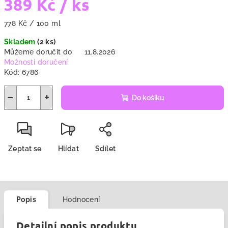
389 Kč
/ ks
Měrná
778 Kč / 100 ml
cena:
Skladem
(2 ks)
Můžeme doručit do:
11.8.2026
Možnosti doručení
Kód:
6786
−
+
Do košíku
Zeptat se
Hlídat
Sdílet
Popis
Hodnocení
Detailní popis produktu