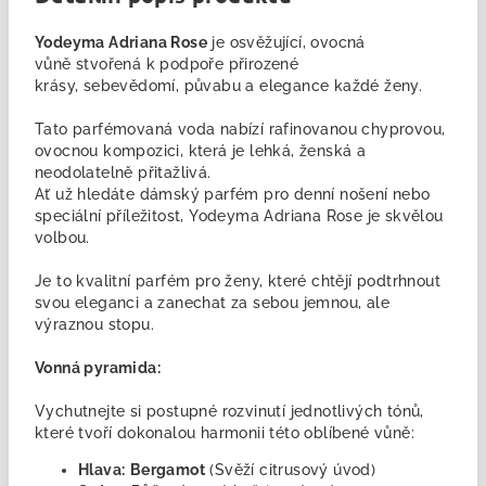
Yodeyma Adriana Rose
je osvěžující, ovocná
vůně stvořená k podpoře přirozené
krásy, sebevědomí, půvabu a elegance každé ženy.
Tato parfémovaná voda nabízí rafinovanou chyprovou,
ovocnou kompozici, která je lehká, ženská a
neodolatelně přitažlivá.
Ať už hledáte dámský parfém pro denní nošení nebo
speciální příležitost, Yodeyma Adriana Rose je skvělou
volbou.
Je to kvalitní parfém pro ženy, které chtějí podtrhnout
svou eleganci a zanechat za sebou jemnou, ale
výraznou stopu.
Vonná pyramida:
Vychutnejte si postupné rozvinutí jednotlivých tónů,
které tvoří dokonalou harmonii této oblíbené vůně:
Hlava:
Bergamot
(Svěží citrusový úvod)