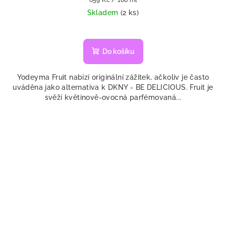
cena:
Skladem
(2 ks)
Do košíku
Yodeyma Fruit nabízí originální zážitek, ačkoliv je často
uváděna jako alternativa k DKNY - BE DELICIOUS. Fruit je
svěží květinově-ovocná parfémovaná...