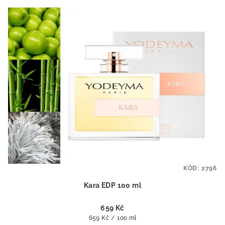
KÓD:
2796
Kara EDP 100 ml
659 Kč
Měrná
659 Kč / 100 ml