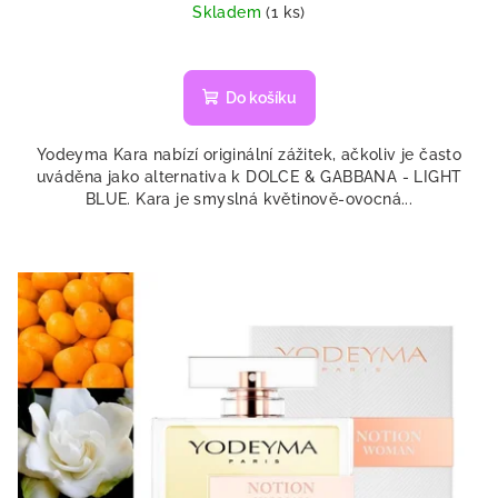
cena:
Skladem
(1 ks)
Do košíku
Yodeyma Kara nabízí originální zážitek, ačkoliv je často
uváděna jako alternativa k DOLCE & GABBANA - LIGHT
BLUE. Kara je smyslná květinově-ovocná...