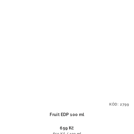
KÓD:
2799
Fruit EDP 100 ml
659 Kč
Měrná
659 Kč / 100 ml