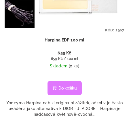
KÓD:
2907
Harpina EDP 100 ml
659 Kč
Měrná
659 Kč / 100 ml
cena:
Skladem
(2 ks)
Do košíku
Yodeyma Harpina nabízí originální zážitek, ačkoliv je často
uváděna jako alternativa k DIOR - J ´ADORE. Harpina je
nadčasová květinově-ovocná...