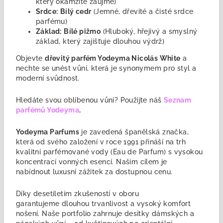
který okamžitě zaujme)
Srdce:
Bílý cedr
(Jemné, dřevité a čisté srdce
parfému)
Základ:
Bílé pižmo
(Hluboký, hřejivý a smyslný
základ, který zajišťuje dlouhou výdrž)
Objevte
dřevitý parfém Yodeyma Nicolás White
a
nechte se unést vůní, která je synonymem pro styl a
moderní svůdnost.
Hledáte svou oblíbenou vůni? Použijte náš
Seznam
parfémů Yodeyma
.
Yodeyma Parfums
je zavedená
španělská značka,
která od svého založení v roce 1991 přináší na trh
kvalitní parfémované vody (Eau de Parfum) s vysokou
koncentrací vonných esencí. Naším cílem je
nabídnout luxusní zážitek za dostupnou cenu.
Díky desetiletím zkušeností v oboru
garantujeme
dlouhou trvanlivost a vysoký komfort
nošení. Naše portfolio zahrnuje desítky dámských a