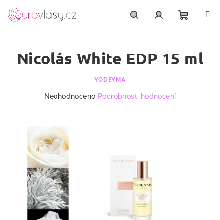
Přejít
na
obsah
Nákupn
Hledat
Přihlášení
Nicolás White EDP 15 ml
košík
YODEYMA
Průměrné
Neohodnoceno
Podrobnosti hodnocení
hodnocení
produktu
je
0,0
z
5
hvězdiček.