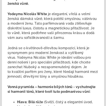
ženská vůně.
Yodeyma Nicolás White
je elegantní, vřelá a velmi
ženská dámská vůně, která potěší smyslnou, vášnivou
a moderní ženu. Tato parfémovaná voda ztělesňuje
diskrétní luxus, čistotu a magnetickou přitažlivost. Je
to vůně, která podtrhne vaši přirozenou krásu a dodá
vám auru sofistikovanosti a šarmu.
Jedná se o
květinově-dřevitou kompozici, která je
synonymem pro moderní ženskost a vytříbený
vkus. Yodeyma Nicolás White je ideální volbou pro
denní nošení i pro speciální příležitosti, kde chcete
zanechat hluboký a nezapomenutelný dojem. Je
to kvalitní parfém pro ženy, které hledají harmonii mezi
jemností, dřevitými tóny a smyslnou hloubkou.
Vonná pyramida – harmonie bílých tónů - v
ychutnejte
si harmonii tónů, které tvoří tuto podmanivou vůni:
Hlava:
Bílá růže
(Svěží, čistý a elegantní úvod,