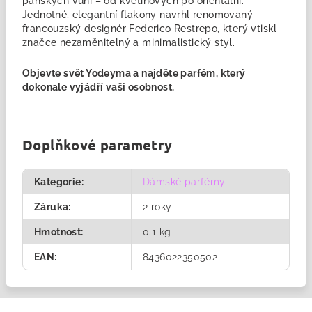
pánských vůní – od květinových po orientální.
Jednotné, elegantní flakony navrhl renomovaný
francouzský designér Federico Restrepo, který vtiskl
značce nezaměnitelný a minimalistický styl.
Objevte svět Yodeyma a najděte
parfém
, který
dokonale vyjádří vaši osobnost.
Doplňkové parametry
Kategorie
:
Dámské parfémy
Záruka
:
2 roky
Hmotnost
:
0.1 kg
EAN
:
8436022350502