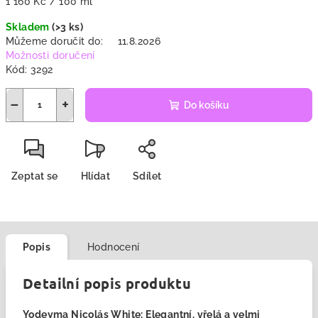
Měrná
1 160 Kč / 100 ml
cena:
Skladem
(>3 ks)
Můžeme doručit do:
11.8.2026
Možnosti doručení
Kód:
3292
−
+
Do košíku
Zeptat se
Hlídat
Sdílet
Popis
Hodnocení
Detailní popis produktu
Yodeyma Nicolás White: Elegantní, vřelá a velmi