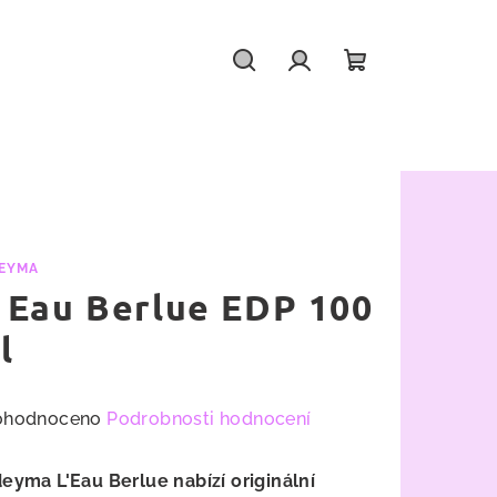
Hledat
Přihlášení
Nákupní
košík
EYMA
' Eau Berlue EDP 100
l
měrné
ohodnoceno
Podrobnosti hodnocení
nocení
duktu
eyma L'Eau Berlue nabízí originální