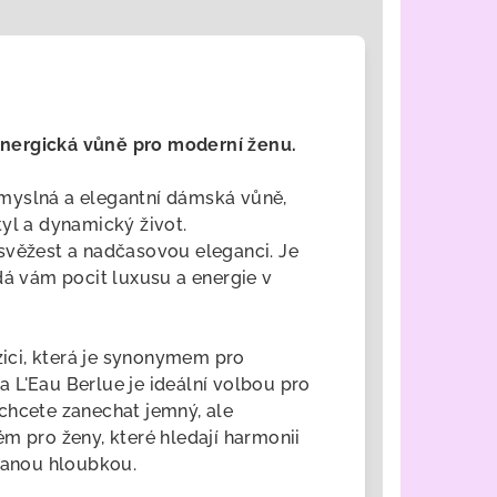
nergická vůně pro moderní ženu.
smyslná a elegantní dámská vůně,
yl a dynamický život.
svěžest a nadčasovou eleganci. Je
dá vám pocit luxusu a energie v
ci, která je synonymem pro
 L'Eau Berlue je ideální volbou pro
e chcete zanechat jemný, ale
fém pro ženy
, které hledají harmonii
ovanou hloubkou.