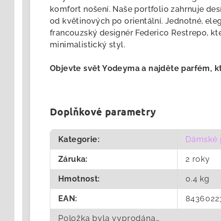
komfort nošení. Naše portfolio zahrnuje de
od květinových po orientální. Jednotné, el
francouzský designér Federico Restrepo, kt
minimalistický styl.
Objevte svět Yodeyma a najděte
parfém
, 
Doplňkové parametry
Kategorie
:
Dámské 
Záruka
:
2 roky
Hmotnost
:
0.4 kg
EAN
:
8436022
Položka byla vyprodána…