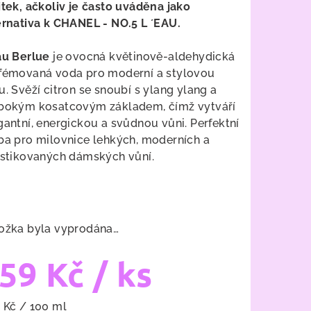
itek, ačkoliv je často uváděna jako
ernativa k
CHANEL - NO.5 L ´EAU.
au Berlue
je ovocná květinově-aldehydická
zdiček.
fémovaná voda pro moderní a stylovou
u. Svěží citron se snoubí s ylang ylang a
bokým kosatcovým základem, čímž vytváří
gantní, energickou a svůdnou vůni. Perfektní
ba pro milovnice lehkých, moderních a
istikovaných dámských vůní.
ožka byla vyprodána…
59 Kč
/ ks
ná
 Kč / 100 ml