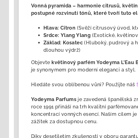
Vonná pyramida – harmonie citrusů, květin 
postupné rozvinutí tónů, které tvoří tuto e
Hlava:
Citron
(Svěží citrusový úvod, k
Srdce:
Ylang Ylang
(Exotické, květino
Základ:
Kosatec
(Hluboký, pudrový a hř
dlouhou výdrž)
Objevte
květinový parfém Yodeyma L'Eau 
je synonymem pro moderní eleganci a styl.
Hledáte svou oblíbenou vůni? Použijte náš
Yodeyma Parfums
je zavedená
španělská zn
roce 1991 přináší na trh kvalitní parfémova
koncentrací vonných esencí. Naším cílem je
zážitek za dostupnou cenu.
Díky desetiletím zkušeností v oboru garan