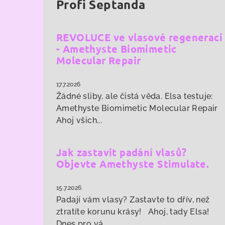
Profi Šeptanda
REVOLUCE ve vlasové regeneraci
- Amethyste Biomimetic
Molecular Repair
17.7.2026
Žádné sliby, ale čistá věda. Elsa testuje:
Amethyste Biomimetic Molecular Repair
Ahoj všich...
Jak zastavit padání vlasů?
Objevte Amethyste Stimulate.
15.7.2026
Padají vám vlasy? Zastavte to dřív, než
ztratíte korunu krásy! Ahoj, tady Elsa!
Dnes pro vá...