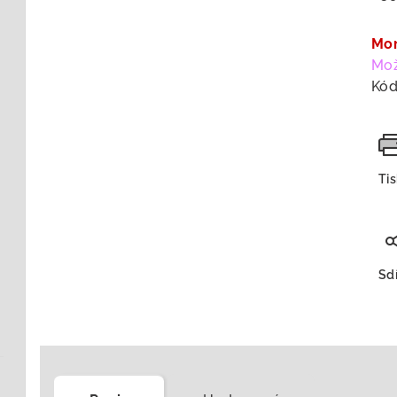
cen
Mo
Mož
Kód
Ti
Sdí