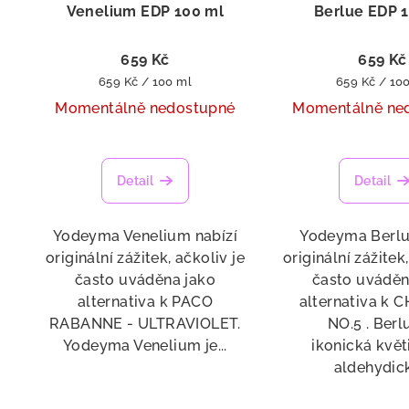
Venelium EDP 100 ml
Berlue EDP 
659 Kč
659 Kč
Měrná
Měrná
659 Kč / 100 ml
659 Kč / 10
cena:
cena:
Momentálně nedostupné
Momentálně ne
Detail
Detail
Yodeyma Venelium nabízí
Yodeyma Berlu
originální zážitek, ačkoliv je
originální zážitek
často uváděna jako
často uváděn
alternativa k PACO
alternativa k 
RABANNE - ULTRAVIOLET.
NO.5 . Berl
Yodeyma Venelium je...
ikonická květ
aldehydick