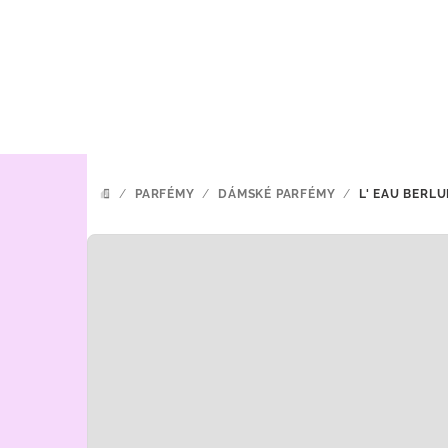
Přejít
na
obsah
/
PARFÉMY
/
DÁMSKÉ PARFÉMY
/
L' EAU BERLU
DOMŮ
P
o
s
t
r
a