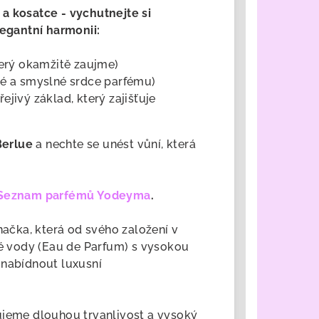
a kosatce - vychutnejte si
legantní harmonii:
terý okamžitě zaujme)
vé a smyslné srdce parfému)
ejivý základ, který zajišťuje
Berlue
a nechte se unést vůní, která
Seznam parfémů Yodeyma
.
ačka, která od svého založení v
né vody (Eau de Parfum) s vysokou
 nabídnout luxusní
tujeme
dlouhou trvanlivost a vysoký