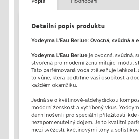
Popis
Hodnocení
Detailní popis produktu
Yodeyma L'Eau Berlue: Ovocná, svůdná a e
Yodeyma L'Eau Berlue
je ovocná, svůdná, 
stvořená pro moderní ženu milující módu, st
Tato parfémovaná voda ztělesňuje lehkost, 
to vůně, která podtrhne vaši osobitost a do
každém okamžiku.
Jedná se o
květinově-aldehydickou kompozi
moderní ženskost a vytříbený vkus. Yodeyma
denní nošení i pro speciální příležitosti, kd
nezapomenutelný dojem. Je to kvalitní par
mezi svěžestí, květinovými tóny a sofistik