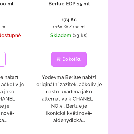
100 ml
Berlue EDP 15 ml
174 Kč
Měrná
0 ml
1 160 Kč / 100 ml
cena:
dostupné
Skladem
(>3 ks)
Průměrné
hodnocení
Do košíku
produktu
je
5,0
e nabízí
Yodeyma Berlue nabízí
z
, ačkoliv je
originální zážitek, ačkoliv je
5
a jako
často uváděna jako
hvězdiček.
CHANEL -
alternativa k CHANEL -
ue je
NO.5 . Berlue je
inově-
ikonická květinově-
á...
aldehydická...