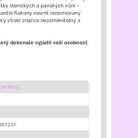
sítky dámských a pánských vůní –
egantní flakony navrhl renomovaný
erý vtiskl značce nezaměnitelný a
který dokonale vyjádří vaši osobnost.
parfémy
351332