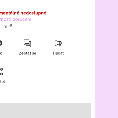
a:
mentálně nedostupné
nosti doručení
:
2926
sk
Zeptat se
Hlídat
let