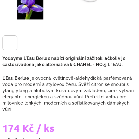
Yodeyma L'Eau Berlue nabízí originální zážitek, ačkoliv je
často uváděna jako alternativa k
CHANEL - NO.5 L ´EAU.
L'Eau Berlue
je ovocná květinově-aldehydická parfémovaná
voda pro moderní a stylovou ženu. Svěží citron se snoubí s
ylang ylang a hlubokým kosatcovým základem, čímž vytváří
elegantní, energickou a svůdnou vůni. Perfektní volba pro
milovnice lehkých, moderních a sofistikovaných dámských
vůní.
174 Kč
/ ks