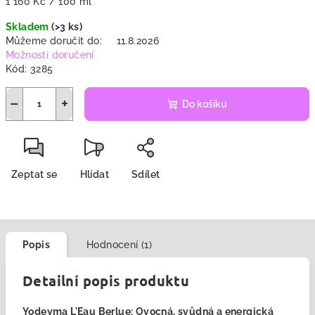
Měrná
1 160 Kč / 100 ml
cena:
Skladem
(>3 ks)
Můžeme doručit do:
11.8.2026
Možnosti doručení
Kód:
3285
−
+
Do košíku
Zeptat se
Hlídat
Sdílet
Popis
Hodnocení (1)
Detailní popis produktu
Yodeyma L'Eau Berlue: Ovocná, svůdná a energická