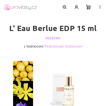
Přejít
na
obsah
Nákupn
Hledat
Přihlášení
L' Eau Berlue EDP 15 ml
košík
YODEYMA
Průměrné
1 hodnocení
Podrobnosti hodnocení
hodnocení
produktu
je
5,0
z
5
hvězdiček.