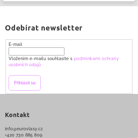
Odebírat newsletter
E-mail
Vložením e-mailu souhlasíte s
podmínkami ochrany
osobních údajů
Přihlásit se
Z
á
p
Kontakt
a
info
@
eurovlasy.cz
t
+420 730 885 809