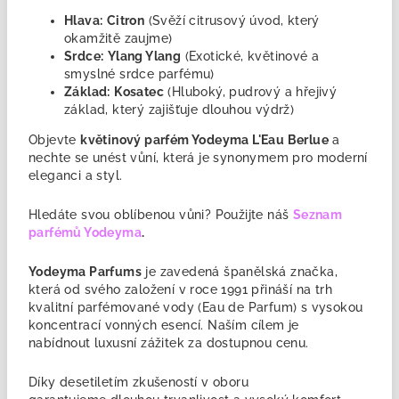
Hlava:
Citron
(Svěží citrusový úvod, který
okamžitě zaujme)
Srdce:
Ylang Ylang
(Exotické, květinové a
smyslné srdce parfému)
Základ:
Kosatec
(Hluboký, pudrový a hřejivý
základ, který zajišťuje dlouhou výdrž)
Objevte
květinový parfém Yodeyma L'Eau Berlue
a
nechte se unést vůní, která je synonymem pro moderní
eleganci a styl.
Hledáte svou oblíbenou vůni? Použijte náš
Seznam
parfémů Yodeyma
.
Yodeyma Parfums
je zavedená
španělská značka,
která od svého založení v roce 1991 přináší na trh
kvalitní parfémované vody (Eau de Parfum) s vysokou
koncentrací vonných esencí. Naším cílem je
nabídnout luxusní zážitek za dostupnou cenu.
Díky desetiletím zkušeností v oboru