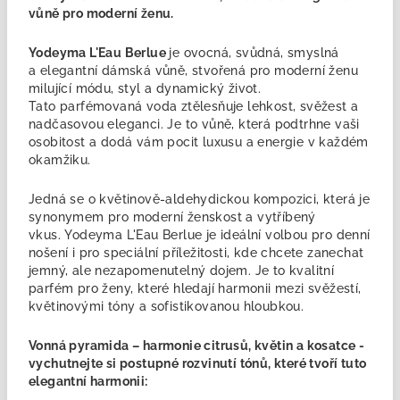
vůně pro moderní ženu.
Yodeyma L'Eau Berlue
je ovocná, svůdná, smyslná
a elegantní dámská vůně, stvořená pro moderní ženu
milující módu, styl a dynamický život.
Tato parfémovaná voda ztělesňuje lehkost, svěžest a
nadčasovou eleganci. Je to vůně, která podtrhne vaši
osobitost a dodá vám pocit luxusu a energie v každém
okamžiku.
Jedná se o
květinově-aldehydickou kompozici, která je
synonymem pro moderní ženskost a vytříbený
vkus. Yodeyma L'Eau Berlue je ideální volbou pro denní
nošení i pro speciální příležitosti, kde chcete zanechat
jemný, ale nezapomenutelný dojem. Je to kvalitní
parfém pro ženy
, které hledají harmonii mezi svěžestí,
květinovými tóny a sofistikovanou hloubkou.
Vonná pyramida – harmonie citrusů, květin a kosatce -
vychutnejte si postupné rozvinutí tónů, které tvoří tuto
elegantní harmonii: