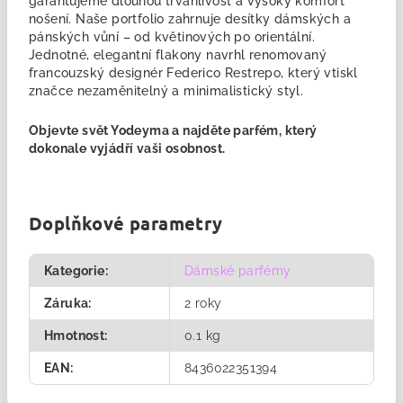
garantujeme
dlouhou trvanlivost a vysoký komfort
nošení. Naše portfolio zahrnuje desítky dámských a
pánských vůní – od květinových po orientální.
Jednotné, elegantní flakony navrhl renomovaný
francouzský designér Federico Restrepo, který vtiskl
značce nezaměnitelný a minimalistický styl.
Objevte svět Yodeyma a najděte
parfém
, který
dokonale vyjádří vaši osobnost.
Doplňkové parametry
Kategorie
:
Dámské parfémy
Záruka
:
2 roky
Hmotnost
:
0.1 kg
EAN
:
8436022351394