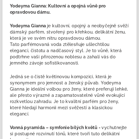
Yodeyma Gianna: Kultovní a opojná vůně pro
opravdovou dámu.
Yodeyma Gianna
je kultovní, opojný a neobyčejně svěží
dámský parfém, stvořený pro křehkou, delikátní ženu,
která je ve svém nitru opravdovou dámou.
Tato parfémovaná voda ztělesňuje ušlechtilou
eleganci, čistotu a nadčasový styl. Je to vůně, která
podtrhne vaši přirozenou noblesu a zahalí vás do
jemného závoje sofistikovanosti.
Jedná se o čistě květinovou kompozici, která je
synonymem pro jemnost a ženský půvab. Yodeyma
Gianna je ideální volbou pro ženy, které preferují lehké,
ale přesto výrazné a zapamatovatelné vůně evokující
rozkvetlou zahradu. Je to kvalitní parfém pro ženy,
které hledají harmonii mezi svěžestí a klasickou
elegancí.
Vonná pyramida – symfonie bílých květů -
vychutnejte
si postupné rozvinutí tónů, které tvoří tuto delikátní