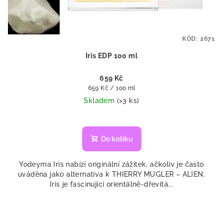
KÓD:
2671
Iris EDP 100 ml
659 Kč
Měrná
659 Kč / 100 ml
cena:
Skladem
(>3 ks)
Průměrné
hodnocení
produktu
Do košíku
je
4,8
Yodeyma Iris nabízí originální zážitek, ačkoliv je často
z
uváděna jako alternativa k THIERRY MUGLER – ALIEN.
5
Iris je fascinující orientálně-dřevitá...
hvězdiček.