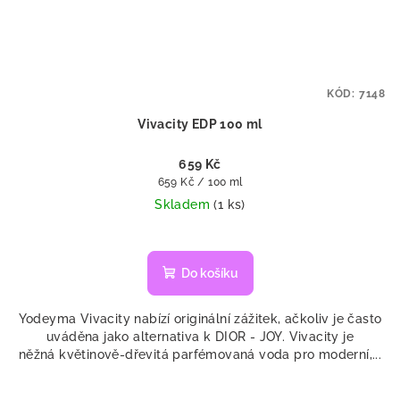
KÓD:
7148
Vivacity EDP 100 ml
659 Kč
Měrná
659 Kč / 100 ml
cena:
Skladem
(1 ks)
Do košíku
Yodeyma Vivacity nabízí originální zážitek, ačkoliv je často
uváděna jako alternativa k DIOR - JOY. Vivacity je
něžná květinově-dřevitá parfémovaná voda pro moderní,...