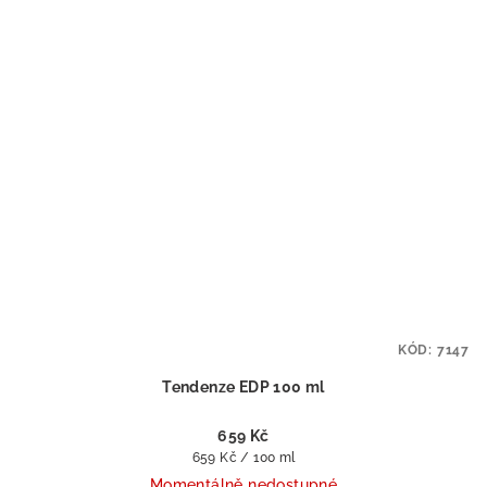
KÓD:
7147
Tendenze EDP 100 ml
659 Kč
Měrná
659 Kč / 100 ml
cena:
Momentálně nedostupné