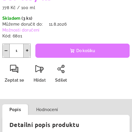
Měrná
778 Kč / 100 ml
cena:
Skladem
(3 ks)
Můžeme doručit do:
11.8.2026
Možnosti doručení
Kód:
6801
−
+
Do košíku
Zeptat se
Hlídat
Sdílet
Popis
Hodnocení
Detailní popis produktu