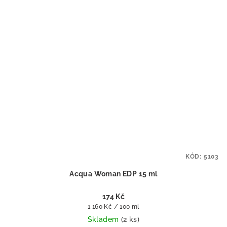
KÓD:
5103
Acqua Woman EDP 15 ml
174 Kč
Měrná
1 160 Kč / 100 ml
cena:
Skladem
(2 ks)