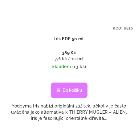
KÓD:
6810
Iris EDP 50 ml
389 Kč
Měrná
778 Kč / 100 ml
cena:
Skladem
(>3 ks)
Do košíku
Yodeyma Iris nabízí originální zážitek, ačkoliv je často
uváděna jako alternativa k THIERRY MUGLER – ALIEN.
Iris je fascinující orientálně-dřevitá...