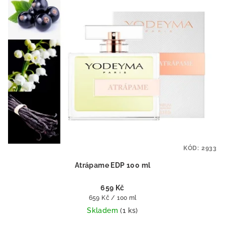
KÓD:
2933
Atrápame EDP 100 ml
659 Kč
Měrná
659 Kč / 100 ml
cena:
Skladem
(1 ks)