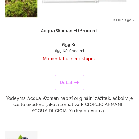
KÓD:
2906
Acqua Woman EDP 100 ml
659 Kč
Měrná
659 Kč / 100 ml
cena:
Momentálně nedostupné
Detail
Yodeyma Acqua Woman nabízí originální zážitek, ačkoliv je
často uváděna jako alternativa k GIORGIO ARMANI -
ACQUA DI GIOIA. Yodeyma Acqua...