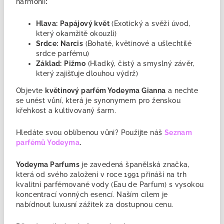
harmonii
:
Hlava:
Papájový květ
(Exotický a svěží úvod,
který okamžitě okouzlí)
Srdce:
Narcis
(Bohaté, květinové a ušlechtilé
srdce parfému)
Základ:
Pižmo
(Hladký, čistý a smyslný závěr,
který zajišťuje dlouhou výdrž)
Objevte
květinový parfém Yodeyma Gianna
a nechte
se unést vůní, která je synonymem pro ženskou
křehkost a kultivovaný šarm.
Hledáte svou oblíbenou vůni? Použijte náš
Seznam
parfémů Yodeyma
.
Yodeyma Parfums
je zavedená
španělská značka,
která od svého založení v roce 1991 přináší na trh
kvalitní parfémované vody (Eau de Parfum) s vysokou
koncentrací vonných esencí. Naším cílem je
nabídnout luxusní zážitek za dostupnou cenu.