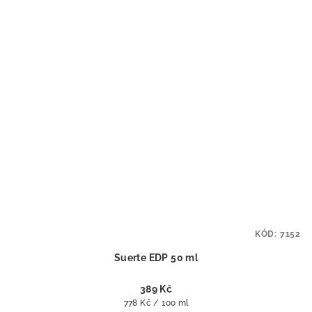
KÓD:
7152
Suerte EDP 50 ml
389 Kč
Měrná
778 Kč / 100 ml