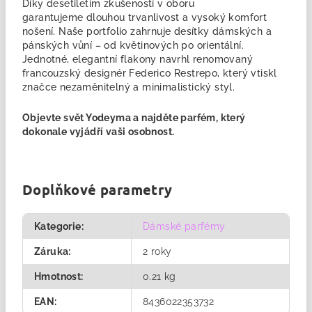
Díky desetiletím zkušeností v oboru
garantujeme
dlouhou trvanlivost a vysoký komfort
nošení. Naše portfolio zahrnuje desítky dámských a
pánských vůní – od květinových po orientální.
Jednotné, elegantní flakony navrhl renomovaný
francouzský designér Federico Restrepo, který vtiskl
značce nezaměnitelný a minimalistický styl.
Objevte svět Yodeyma a najděte
parfém
, který
dokonale vyjádří vaši osobnost.
Doplňkové parametry
Kategorie
:
Dámské parfémy
Záruka
:
2 roky
Hmotnost
:
0.21 kg
EAN
:
8436022353732