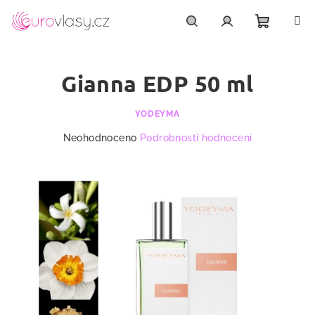
Přejít
na
obsah
Nákupn
Hledat
Přihlášení
Gianna EDP 50 ml
košík
YODEYMA
Průměrné
Neohodnoceno
Podrobnosti hodnocení
hodnocení
produktu
je
0,0
z
5
hvězdiček.