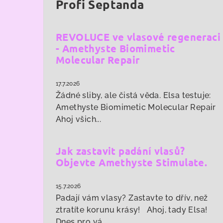
Profi Šeptanda
REVOLUCE ve vlasové regeneraci
- Amethyste Biomimetic
Molecular Repair
17.7.2026
Žádné sliby, ale čistá věda. Elsa testuje:
Amethyste Biomimetic Molecular Repair
Ahoj všich...
Jak zastavit padání vlasů?
Objevte Amethyste Stimulate.
15.7.2026
Padají vám vlasy? Zastavte to dřív, než
ztratíte korunu krásy! Ahoj, tady Elsa!
Dnes pro vá...