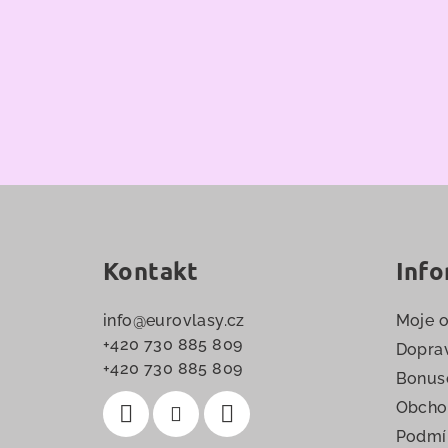
Z
á
Kontakt
Info
p
a
info
@
eurovlasy.cz
Moje 
t
+420 730 885 809
Doprav
+420 730 885 809
Bonus
í
Obcho
Podmí