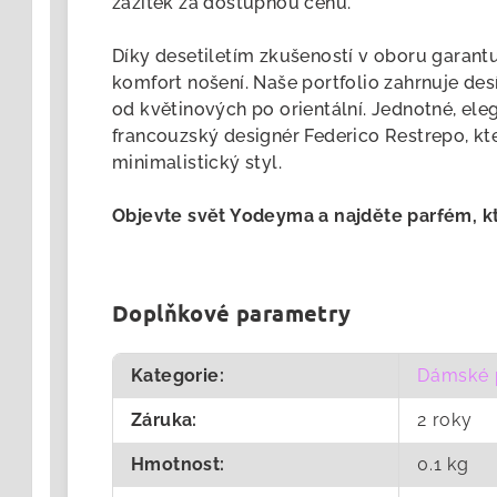
zážitek za dostupnou cenu.
Díky desetiletím zkušeností v oboru garan
komfort nošení. Naše portfolio zahrnuje de
od květinových po orientální. Jednotné, el
francouzský designér Federico Restrepo, kt
minimalistický styl.
Objevte svět Yodeyma a najděte
parfém
, 
Doplňkové parametry
Kategorie
:
Dámské 
Záruka
:
2 roky
Hmotnost
:
0.1 kg