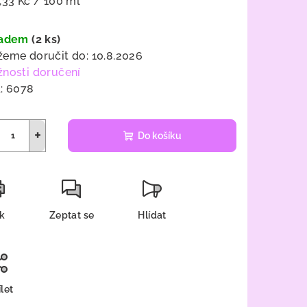
ná
,33 Kč / 100 ml
a:
ladem
(2 ks)
eme doručit do:
10.8.2026
nosti doručení
:
6078
+
Do košíku
sk
Zeptat se
Hlídat
let