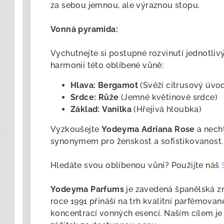
za sebou jemnou, ale výraznou stopu.
Vonná pyramida:
Vychutnejte si postupné rozvinutí jednotliv
harmonii této oblíbené vůně:
Hlava:
Bergamot
(Svěží citrusový úvo
Srdce:
Růže
(Jemné květinové srdce)
Základ:
Vanilka
(Hřejivá hloubka)
Vyzkoušejte
Yodeyma Adriana Rose
a necht
synonymem pro ženskost a sofistikovanost.
Hledáte svou oblíbenou vůni? Použijte náš
Yodeyma Parfums
je zavedená
španělská zn
roce 1991 přináší na trh kvalitní parfémova
koncentrací vonných esencí. Naším cílem je