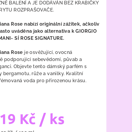
NÉ BALENÍ A JE DODÁVÁN BEZ KRABIČKY
KRYTU ROZPRAŠOVAČE.
iana Rose
nabízí originální zážitek, ačkoliv
zdiček.
často uváděna jako alternativa k GIORGIO
ANI- SÍ ROSE SIGNATURE.
iana Rose
je
osvěžující, ovocná
ě podporující sebevědomí, půvab a
ganci. Objevte tento dámský parfém s
y bergamotu, růže a vanilky. Kvalitní
fémovaná voda pro přirozenou krásu.
19 Kč
/ ks