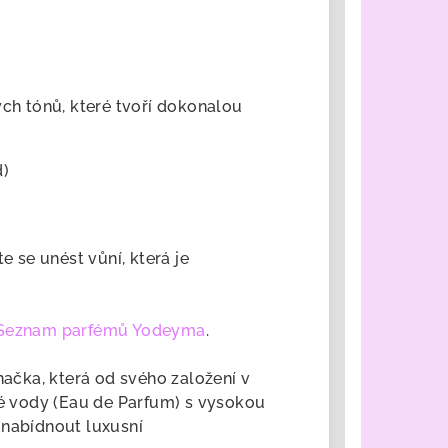
ých tónů, které tvoří dokonalou
d)
e se unést vůní, která je
Seznam parfémů Yodeyma
.
ačka, která od svého založení v
né vody (Eau de Parfum) s vysokou
 nabídnout luxusní