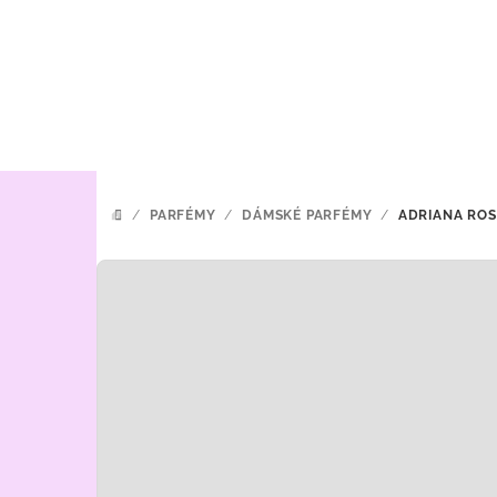
Přejít
na
obsah
/
PARFÉMY
/
DÁMSKÉ PARFÉMY
/
ADRIANA ROS
DOMŮ
P
o
s
t
r
a