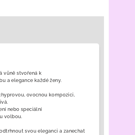
ná vůně stvořená k
bu a elegance každé ženy.
 chyprovou, ovocnou kompozici,
ivá.
ní nebo speciální
ou volbou.
 podtrhnout svou eleganci a zanechat