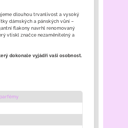
tujeme
dlouhou trvanlivost a vysoký
sítky dámských a pánských vůní –
egantní flakony navrhl renomovaný
erý vtiskl značce nezaměnitelný a
který dokonale vyjádří vaši osobnost.
parfémy