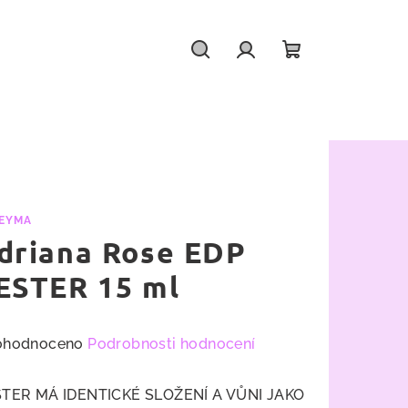
Hledat
Přihlášení
Nákupní
košík
EYMA
driana Rose EDP
ESTER 15 ml
měrné
ohodnoceno
Podrobnosti hodnocení
nocení
duktu
TER MÁ IDENTICKÉ SLOŽENÍ A VŮNI JAKO