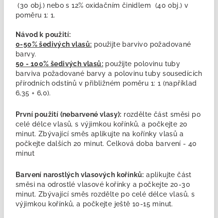
(30 obj.) nebo s 12% oxidačním činidlem (40 obj.) v
poměru 1: 1.
Návod k použití:
0-50% šedivých vlasů:
použijte barvivo požadované
barvy.
50 - 100% šedivých vlasů:
použijte polovinu tuby
barviva požadované barvy a polovinu tuby sousedících
přírodních odstínů v přibližném poměru 1: 1 (například
6,35 + 6,0).
První použití (nebarvené vlasy):
rozdělte část směsi po
celé délce vlasů, s výjimkou kořínků, a počkejte 20
minut. Zbývající směs aplikujte na kořínky vlasů a
počkejte dalších 20 minut. Celková doba barvení - 40
minut
Barvení narostlých vlasových kořínků:
aplikujte část
směsi na odrostlé vlasové kořínky a počkejte 20-30
minut. Zbývající směs rozdělte po celé délce vlasů, s
výjimkou kořínků, a počkejte ještě 10-15 minut.