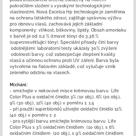
pokročilém složení s vysokými technologickými
vlastnostmi. Nová Excelsa Hp technologie je zaměřena
na ochranu lidského zdraví, zajišťuje správnou výživu
pro obnovu vlasů, zachovává jejich základní
komponenty: vlhkost, bílkoviny, lipidy. Obsah amoniaku
v barvě je od 0,2 % (tmavé tóny) do 3,36 %
(superzesvětlující tóny). Speciální přísady činí barvy
odolnějšími: laboratorní testy ukázaly 30% zvýšení
odolnosti barvy, což zabezpečuje zlepšení kvality
vlasů a účinnou ochranu proti UV záření. Barva byla
vytvořena na fialovém základě, což vylučuje vznik
zeleného odstínu na vlasech.
Míchání:
- smíchejte v nekovové misce krémovou barvu Life
Color Plus a oxidační činidlo 3% (10 obj.), 6% (20 obj.),
9% (30 obj.), 12% (40 obj.) v poměru 1: 1,5
- při použití superblondů užívejte oxidační činidlo 12%
(40 obj.) v poměru 1: 2
- pro sytější barvu smíchejte krémovou barvu Life
Color Plus s 3% oxidačním činidlem (10 obj.), s 6%
oxidačním činidlem (20 obj.), s 9% oxidačním činidlem