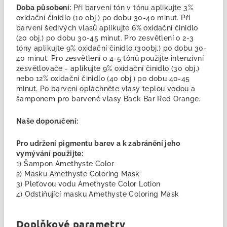
Doba působení:
Při barvení tón v tónu aplikujte 3%
oxidační činidlo (10 obj.) po dobu 30-40 minut. Při
barvení šedivých vlasů aplikujte 6% oxidační činidlo
(20 obj.) po dobu 30-45 minut. Pro zesvětlení o 2-3
tóny aplikujte 9% oxidační činidlo (30obj.) po dobu 30-
40 minut. Pro zesvětlení o 4-5 tónů použijte intenzivní
zesvětlovače - aplikujte 9% oxidační činidlo (30 obj.)
nebo 12% oxidační činidlo (40 obj.) po dobu 40-45
minut. Po barvení opláchněte vlasy teplou vodou a
šamponem pro barvené vlasy Back Bar Red Orange.
Naše doporučení:
Pro udržení pigmentu barev a k zabránění jeho
vymývání použijte:
1) Šampon Amethyste Color
2) Masku Amethyste Coloring Mask
3) Pleťovou vodu Amethyste Color Lotion
4) Odstiňující masku Amethyste Coloring Mask
Doplňkové parametry