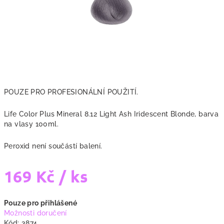
POUZE PRO PROFESIONÁLNÍ POUŽITÍ.
Life Color Plus Mineral 8.12 Light Ash Iridescent Blonde, barva
na vlasy 100ml.
Peroxid není součástí balení.
169 Kč
/ ks
Měrná
Pouze pro přihlášené
cena:
Možnosti doručení
Kód:
3874