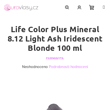
Přejít
na
obsah
Nákupn
Hledat
Přihlášení
Life Color Plus Mineral
košík
8.12 Light Ash Iridescent
Blonde 100 ml
FARMAVITA
Průměrné
Neohodnoceno
Podrobnosti hodnocení
hodnocení
produktu
je
0,0
z
5
hvězdiček.