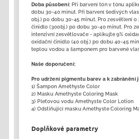
Doba působení:
Při barvení tón v tónu apliku
dobu 30-40 minut. Při barvení šedivých vlas
obj.) po dobu 30-45 minut. Pro zesvětlení o 
činidlo (30obj.) po dobu 30-40 minut. Pro ze
intenzivní zesvětlovače - aplikujte 9% oxidač
oxidační činidlo (40 obj.) po dobu 40-45 mi
teplou vodou a šamponem pro barvené vlas
Naše doporučení:
Pro udržení pigmentu barev a k zabránění 
1) Šampon Amethyste Color
2) Masku Amethyste Coloring Mask
3) Pleťovou vodu Amethyste Color Lotion
4) Odstiňující masku Amethyste Coloring M
Doplňkové parametry