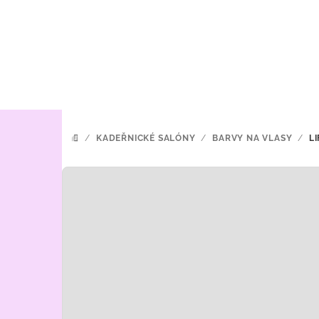
Přejít
na
obsah
/
KADEŘNICKÉ SALÓNY
/
BARVY NA VLASY
/
L
DOMŮ
P
o
s
t
r
a