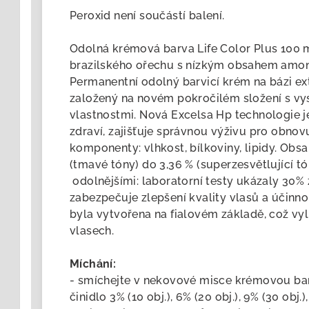
Peroxid není součástí balení.
Odolná krémová barva Life Color Plus 100 m
brazilského ořechu s nízkým obsahem amon
Permanentní odolný barvicí krém na bázi ex
založený na novém pokročilém složení s v
vlastnostmi. Nová Excelsa Hp technologie 
zdraví, zajišťuje správnou výživu pro obnov
komponenty: vlhkost, bílkoviny, lipidy. Obs
(tmavé tóny) do 3,36 % (superzesvětlující tó
odolnějšími: laboratorní testy ukázaly 30% 
zabezpečuje zlepšení kvality vlasů a účinno
byla vytvořena na fialovém základě, což vy
vlasech.
Míchání:
- smíchejte v nekovové misce krémovou bar
činidlo 3% (10 obj.), 6% (20 obj.), 9% (30 obj.)