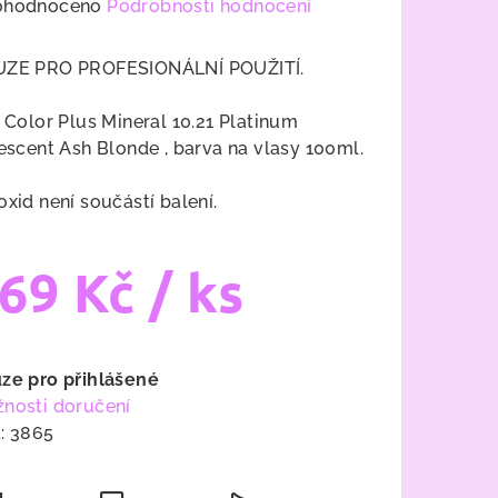
měrné
ohodnoceno
Podrobnosti hodnocení
nocení
duktu
ZE PRO PROFESIONÁLNÍ POUŽITÍ.
e Color Plus Mineral 10.21 Platinum
descent Ash Blonde , barva na vlasy 100ml.
zdiček.
oxid není součástí balení.
69 Kč
/ ks
ná
a:
ze pro přihlášené
nosti doručení
:
3865