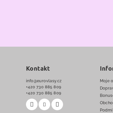
Z
á
Kontakt
Info
p
a
info
@
eurovlasy.cz
Moje 
t
+420 730 885 809
Doprav
+420 730 885 809
Bonus
í
Obcho
Podmí