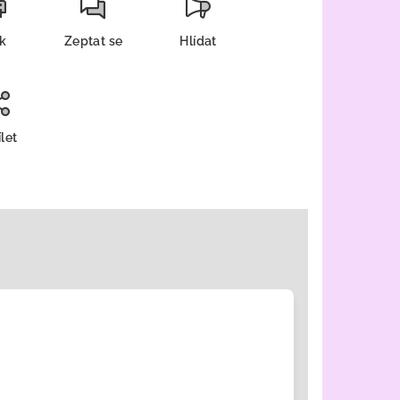
sk
Zeptat se
Hlídat
let