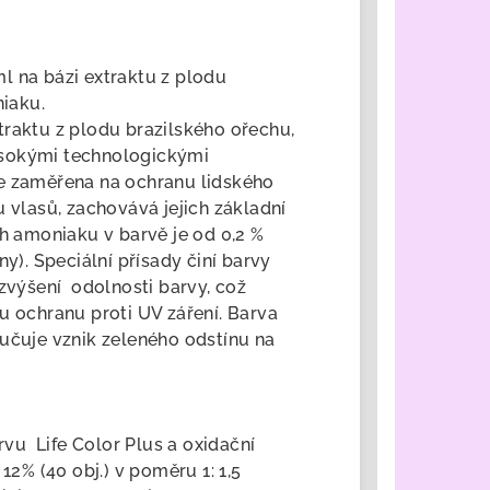
l na bázi extraktu z plodu
iaku.
traktu z plodu brazilského ořechu,
ysokými technologickými
je zaměřena na ochranu lidského
u vlasů, zachovává jejich základní
ah amoniaku v barvě je od 0,2 %
ny). Speciální přísady činí barvy
zvýšení odolnosti barvy, což
u ochranu proti UV záření. Barva
lučuje vznik zeleného odstínu na
vu Life Color Plus a oxidační
, 12% (40 obj.) v poměru 1: 1,5