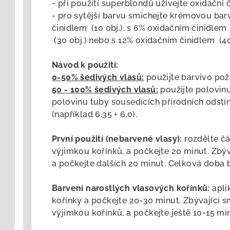
- při použití superblondů užívejte oxidační č
- pro sytější barvu smíchejte krémovou bar
činidlem (10 obj.), s 6% oxidačním činidlem 
(30 obj.) nebo s 12% oxidačním činidlem (40 
Návod k použití:
0-50% šedivých vlasů:
použijte barvivo po
50 - 100% šedivých vlasů:
použijte polovin
polovinu tuby sousedících přírodních odstín
(například 6,35 + 6,0).
První použití (nebarvené vlasy):
rozdělte čá
výjimkou kořínků, a počkejte 20 minut. Zbýv
a počkejte dalších 20 minut. Celková doba 
Barvení narostlých vlasových kořínků:
apli
kořínky a počkejte 20-30 minut. Zbývající s
výjimkou kořínků, a počkejte ještě 10-15 mi