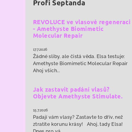
Profi Šeptanda
REVOLUCE ve vlasové regeneraci
- Amethyste Biomimetic
Molecular Repair
17.7.2026
Žádné sliby, ale čistá věda. Elsa testuje:
Amethyste Biomimetic Molecular Repair
Ahoj všich...
Jak zastavit padání vlasů?
Objevte Amethyste Stimulate.
15.7.2026
Padají vám vlasy? Zastavte to dřív, než
ztratíte korunu krásy! Ahoj, tady Elsa!
Dnes pro vá...