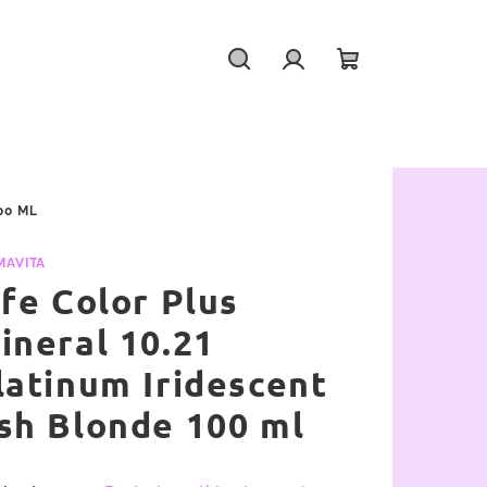
Hledat
Přihlášení
Nákupní
košík
00 ML
MAVITA
ife Color Plus
ineral 10.21
latinum Iridescent
sh Blonde 100 ml