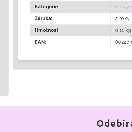
Kategorie
:
Barvy 
Záruka
:
2 roky
Hmotnost
:
0.11 kg
EAN
:
802203
Odebír