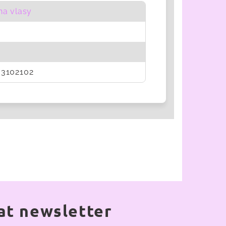
na vlasy
3102102
at newsletter