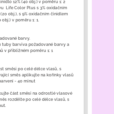
inidlo 12% (40 obj.) v poměru 1: 2
vu Life Color Plus s 3% oxidačním
(20 obj.), s 9% oxidačním činidlem
obj.) v poměru 1: 1.
žadované barvy.
u tuby barviva požadované barvy a
ů v přibližném poměru 1: 1
st směsi po celé délce vlasů, s
ající směs aplikujte na kořínky vlasů
barvení - 40 minut
kujte část směsi na odrostlé vlasové
měs rozdělte po celé délce vlasů, s
nut.