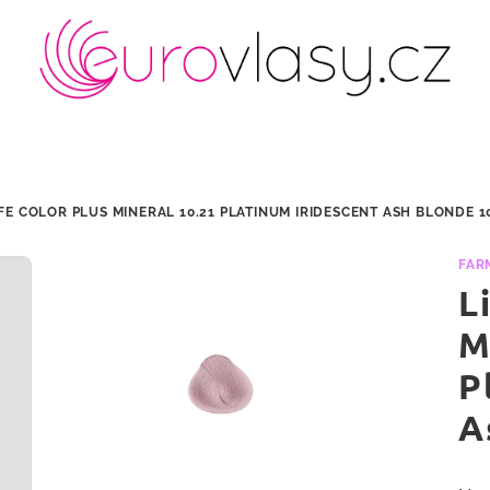
IFE COLOR PLUS MINERAL 10.21 PLATINUM IRIDESCENT ASH BLONDE 1
FAR
L
M
P
A