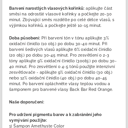
Barvení narostlých vlasových kořínků:
aplikujte část
směsi na odrostlé vlasové kořínky a počkejte 20-30
minut. Zbývající směs rozdělte po celé délce vlasů, s
výjimkou kořínků, a počkejte ještě 10-15 minut.
Doba působení:
Při barvení tón v tónu aplikujte 3%
oxidační činidlo (10 obj.) po dobu 30-40 minut. Při
barvení šedivých vlasů aplikujte 6% oxidační činidlo
(20 obj.) po dobu 30-45 minut. Pro zesvětlení o 2-3
tóny aplikujte 9% oxidační činidlo (30obj.) po dobu 30-
40 minut. Pro zesvětlení o 4-5 tónů použijte intenzivní
zesvětlovače - aplikujte 9% oxidační činidlo (30 obj.)
nebo 12% oxidační činidlo (40 obj.) po dobu 40-45
minut. Po barvení opláchněte vlasy teplou vodou a
šamponem pro barvené vlasy Back Bar Red Orange.
Naše doporučení:
Pro udržení pigmentu barev a k zabránění jeho
vymývání použijte:
1) Šampon Amethyste Color