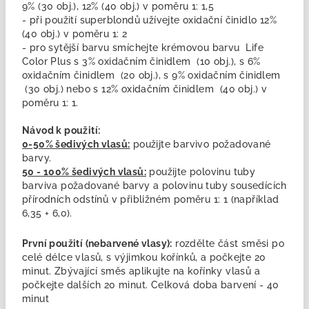
9% (30 obj.), 12% (40 obj.) v poměru 1: 1,5
- při použití superblondů užívejte oxidační činidlo 12%
(40 obj.) v poměru 1: 2
- pro sytější barvu smíchejte krémovou barvu Life
Color Plus s 3% oxidačním činidlem (10 obj.), s 6%
oxidačním činidlem (20 obj.), s 9% oxidačním činidlem
(30 obj.) nebo s 12% oxidačním činidlem (40 obj.) v
poměru 1: 1.
Návod k použití:
0-50% šedivých vlasů:
použijte barvivo požadované
barvy.
50 - 100% šedivých vlasů:
použijte polovinu tuby
barviva požadované barvy a polovinu tuby sousedících
přírodních odstínů v přibližném poměru 1: 1 (například
6,35 + 6,0).
První použití (nebarvené vlasy):
rozdělte část směsi po
celé délce vlasů, s výjimkou kořínků, a počkejte 20
minut. Zbývající směs aplikujte na kořínky vlasů a
počkejte dalších 20 minut. Celková doba barvení - 40
minut