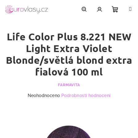
Přejít
na
obsah
Nákupn
Hledat
Přihlášení
Life Color Plus 8.221 NEW
košík
Light Extra Violet
Blonde/světlá blond extra
fialová 100 ml
FARMAVITA
Průměrné
Neohodnoceno
Podrobnosti hodnocení
hodnocení
produktu
je
0,0
z
5