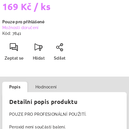
169 Kč
/ ks
Měrná
Pouze pro přihlášené
cena:
Možnosti doručení
Kód:
7841
Zeptat se
Hlídat
Sdílet
Popis
Hodnocení
Detailní popis produktu
POUZE PRO PROFESIONÁLNÍ POUŽITÍ.
Peroxid není součástí balení.