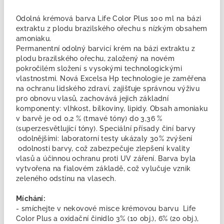
Odolná krémová barva Life Color Plus 100 ml na bázi
extraktu z plodu brazilského ořechu s nízkým obsahem
amoniaku.
Permanentní odolný barvicí krém na bázi extraktu z
plodu brazilského ořechu, založený na novém
pokročilém složení s vysokými technologickými
vlastnostmi. Nová Excelsa Hp technologie je zaměřena
na ochranu lidského zdraví, zajišťuje správnou výživu
pro obnovu vlasů, zachovává jejich základní
komponenty: vlhkost, bílkoviny, lipidy. Obsah amoniaku
v barvě je od 0,2 % (tmavé tóny) do 3,36 %
(superzesvětlující tóny). Speciální přísady činí barvy
odolnějšími: laboratorní testy ukázaly 30% zvýšení
odolnosti barvy, což zabezpečuje zlepšení kvality
vlasů a účinnou ochranu proti UV záření. Barva byla
vytvořena na fialovém základě, což vylučuje vznik
zeleného odstínu na vlasech.
Míchání:
- smíchejte v nekovové misce krémovou barvu Life
Color Plus a oxidační činidlo 3% (10 obj.), 6% (20 obj.),