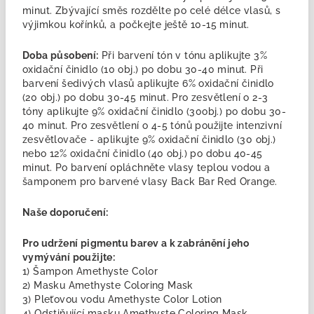
minut. Zbývající směs rozdělte po celé délce vlasů, s
výjimkou kořínků, a počkejte ještě 10-15 minut.
Doba působení:
Při barvení tón v tónu aplikujte 3%
oxidační činidlo (10 obj.) po dobu 30-40 minut. Při
barvení šedivých vlasů aplikujte 6% oxidační činidlo
(20 obj.) po dobu 30-45 minut. Pro zesvětlení o 2-3
tóny aplikujte 9% oxidační činidlo (30obj.) po dobu 30-
40 minut. Pro zesvětlení o 4-5 tónů použijte intenzivní
zesvětlovače - aplikujte 9% oxidační činidlo (30 obj.)
nebo 12% oxidační činidlo (40 obj.) po dobu 40-45
minut. Po barvení opláchněte vlasy teplou vodou a
šamponem pro barvené vlasy Back Bar Red Orange.
Naše doporučení:
Pro udržení pigmentu barev a k zabránění jeho
vymývání použijte:
1) Šampon Amethyste Color
2) Masku Amethyste Coloring Mask
3) Pleťovou vodu Amethyste Color Lotion
4) Odstiňující masku Amethyste Coloring Mask