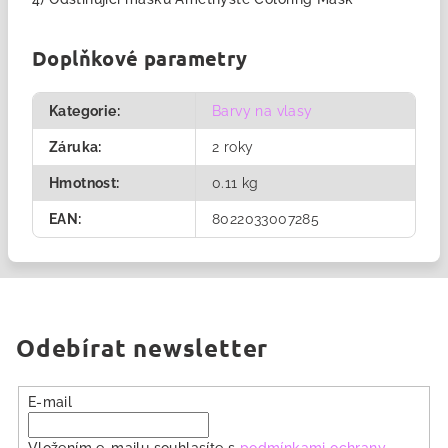
Doplňkové parametry
Kategorie
:
Barvy na vlasy
Záruka
:
2 roky
Hmotnost
:
0.11 kg
EAN
:
8022033007285
Odebírat newsletter
E-mail
Vložením e-mailu souhlasíte s
podmínkami ochrany