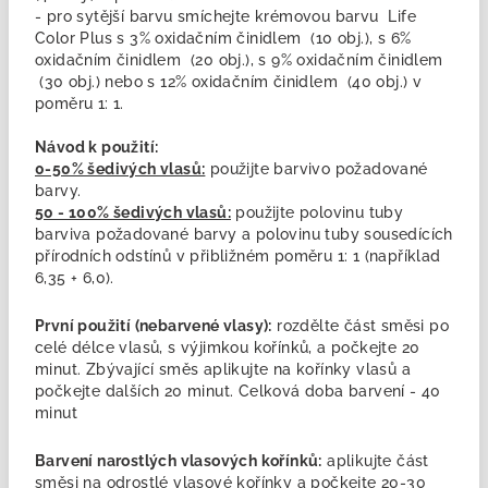
- pro sytější barvu smíchejte krémovou barvu Life
Color Plus s 3% oxidačním činidlem (10 obj.), s 6%
oxidačním činidlem (20 obj.), s 9% oxidačním činidlem
(30 obj.) nebo s 12% oxidačním činidlem (40 obj.) v
poměru 1: 1.
Návod k použití:
0-50% šedivých vlasů:
použijte barvivo požadované
barvy.
50 - 100% šedivých vlasů:
použijte polovinu tuby
barviva požadované barvy a polovinu tuby sousedících
přírodních odstínů v přibližném poměru 1: 1 (například
6,35 + 6,0).
První použití (nebarvené vlasy):
rozdělte část směsi po
celé délce vlasů, s výjimkou kořínků, a počkejte 20
minut. Zbývající směs aplikujte na kořínky vlasů a
počkejte dalších 20 minut. Celková doba barvení - 40
minut
Barvení narostlých vlasových kořínků:
aplikujte část
směsi na odrostlé vlasové kořínky a počkejte 20-30