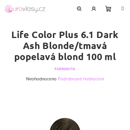
Přejít
na
obsah
Nákupn
Hledat
Přihlášení
Life Color Plus 6.1 Dark
košík
Ash Blonde/tmavá
popelavá blond 100 ml
FARMAVITA
Průměrné
Neohodnoceno
Podrobnosti hodnocení
hodnocení
produktu
je
0,0
z
5
hvězdiček.