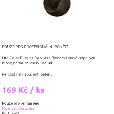
POUZE PRO PROFESIONÁLNÍ POUŽITÍ.
Life Color Plus 6.1 Dark Ash Blonde/tmavá popelavá
blond,barva na vlasy 100 ml.
Peroxid není součástí balení.
169 Kč
/ ks
Měrná
Pouze pro přihlášené
cena:
Možnosti doručení
Kód:
3468