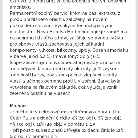
extraktu z plodu brazilského ořechu s nízkým obsahem
amoniaku.
Permanentní odolný barvicí krém na bázi extraktu z
plodu brazilského ořechu, založený na novém
pokročilém složení s vysokými technologickými
vlastnostmi. Nová Excelsa Hp technologie je zaměřena
na ochranu lidského zdraví, zajišťuje správnou výživu
pro obnovu vlasů, zachovává jejich základní
komponenty: vlhkost, bílkoviny, lipidy. Obsah amoniaku
v barvě je od 0,2 % (tmavé tóny) do 3,36 %
(superzesvětlující tóny). Speciální přísady činí barvy
odolnějšími: laboratorní testy ukázaly 30% zvýšení
odolnosti barvy, což zabezpečuje zlepšení kvality
vlasů a účinnou ochranu proti UV záření. Barva byla
vytvořena na fialovém základě, což vylučuje vznik
zeleného odstínu na vlasech.
Míchání:
- smíchejte v nekovové misce krémovou barvu Life
Color Plus a oxidační činidlo 3% (10 obj.), 6% (20 obj.),
9% (30 obj.), 12% (40 obj.) v poměru 1: 1,5
- při použití superblondů užívejte oxidační činidlo 12%
(40 obj.) v poměru 1: 2