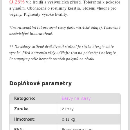
O 25%
víc lipidů a vyživujících přísad.
Tolerantní k pokožce
a vlasům.
Obohacená o rostlinný keratin.
Složení vhodné pro
vegany.
Pigmenty vysoké kvality.
*Instrumentální laboratorní testy (kolometrické údaje). Testované
nezávislými laboratořemi.
** Navzdory snížené dráždivosti složení je riziko alergie stále
vysoké. Před barvením vždy udělejte test na podezření z alergie.
Postupujte podle bezpečnostních pokynů na obalu.
Doplňkové parametry
Kategorie
:
Barvy na vlasy
Záruka
:
2 roky
Hmotnost
:
0.11 kg
EAN
:
8022033105530