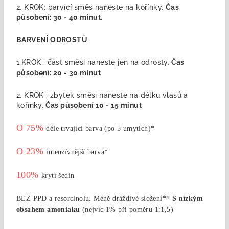
2. KROK: barvící směs naneste na kořínky.
Čas
působení:
30 - 40 minut.
BARVENÍ ODROSTŮ
1.KROK : část směsi naneste jen na odrosty.
Čas
působení: 20 - 30 minut
2. KROK : zbytek směsi naneste na délku vlasů a
kořínky.
Čas působení 10 - 15 minut
O 75%
déle trvající barva (po 5 umytích)*
O 23%
intenzívnější barva*
100%
krytí šedin
BEZ PPD a resorcinolu.
Méně dráždivé složení**
S nízkým
obsahem amoniaku
(nejvíc 1% při poměru 1:1,5)