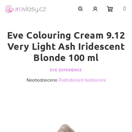
Přejít
na
obsah
Nákupn
Hledat
Přihlášení
Eve Colouring Cream 9.12
košík
Very Light Ash Iridescent
Blonde 100 ml
EVE EXPERIENCE
Průměrné
Neohodnoceno
Podrobnosti hodnocení
hodnocení
produktu
je
0,0
z
5
hvězdiček.