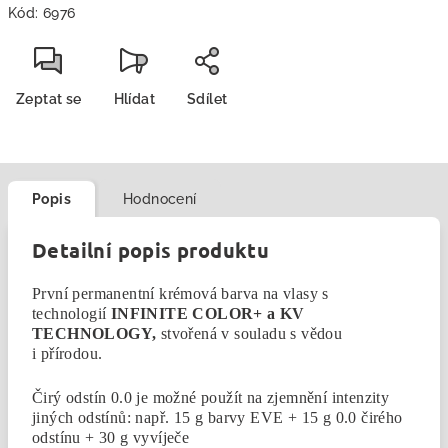
Kód:
6976
Zeptat se
Hlídat
Sdílet
Popis
Hodnocení
Detailní popis produktu
První permanentní krémová barva na vlasy s
technologií
INFINITE COLOR+ a KV
TECHNOLOGY,
stvořená v souladu s vědou
i přírodou.
Čirý odstín 0.0 je možné použít na zjemnění intenzity
jiných odstínů: n
apř. 15 g barvy EVE + 15 g 0.0 čirého
odstínu + 30 g vyvíječe