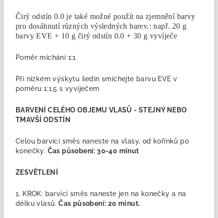
Čirý odstín 0.0 je také možné použít na zjemnění barvy
pro dosáhnutí různých výsledných barev.: n
apř. 20 g
barvy EVE + 10 g čirý odstín 0.0 + 30 g vyvíječe
Poměr míchání 1:1
Při nízkém výskytu šedin smíchejte barvu EVE v
poměru 1:1,5 s vyvíječem
BARVENÍ CELÉHO OBJEMU VLASŮ -
STEJNÝ NEBO
TMAVŠÍ ODSTÍN
Celou barvící směs naneste na vlasy, od kořínků po
konečky.
Čas působení: 30-40 minut
ZESVĚTLENÍ
1. KROK: barvící směs naneste jen na konečky a na
délku vlasů.
Čas působení:
20 minut.