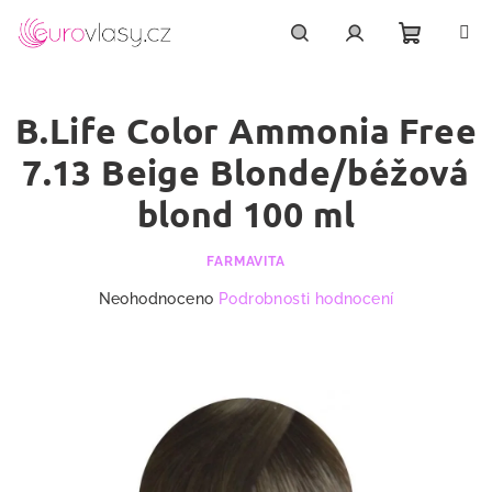
Přejít
na
obsah
Nákupn
Hledat
Přihlášení
B.Life Color Ammonia Free
košík
7.13 Beige Blonde/béžová
blond 100 ml
FARMAVITA
Průměrné
Neohodnoceno
Podrobnosti hodnocení
hodnocení
produktu
je
0,0
z
5
hvězdiček.