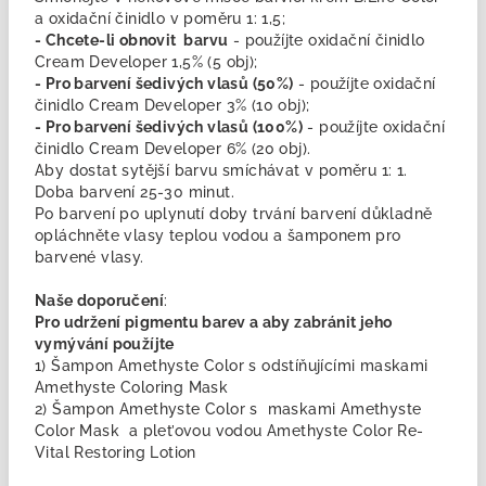
a oxidační činidlo v poměru 1: 1,5;
- Chcete-li obnovit barvu
- použíjte oxidační činidlo
Cream Developer 1,5% (5 obj);
- Pro barvení šedivých vlasů (50%)
- použíjte oxidační
činidlo Cream Developer 3% (10 obj);
- Pro barvení šedivých vlasů (100%)
- použíjte oxidační
činidlo Cream Developer 6% (20 obj).
Aby dostat sytější barvu smíchávat v poměru 1: 1.
Doba barvení 25-30 minut.
Po barvení po uplynutí doby trvání barvení důkladně
opláchněte vlasy teplou vodou a šamponem pro
barvené vlasy.
Naše doporučení
:
Pro udržení pigmentu barev a aby zabránit jeho
vymývání použíjte
1) Šampon Amethyste Color s odstíňujícími maskami
Amethyste Coloring Mask
2) Šampon Amethyste Color s maskami Amethyste
Color Mask a plet’ovou vodou Amethyste Color Re-
Vital Restoring Lotion