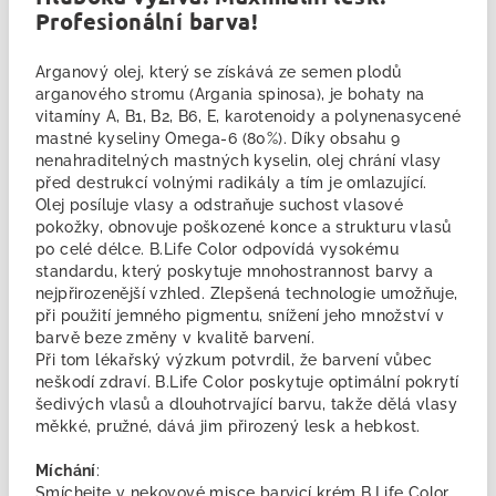
Profesionální barva!
Arganový olej, který se získává ze semen plodů
arganového stromu (Argania spinosa), je bohaty na
vitamíny A, B1, B2, B6, E, karotenoidy a polynenasycené
mastné kyseliny Omega-6 (80%). Díky obsahu 9
nenahraditelných mastných kyselin, olej chrání vlasy
před destrukcí volnými radikály a tím je omlazující.
Olej posíluje vlasy a odstraňuje suchost vlasové
pokožky, obnovuje poškozené konce a strukturu vlasů
po celé délce. B.Life Color odpovídá vysokému
standardu, který poskytuje mnohostrannost barvy a
nejpřirozenější vzhled. Zlepšená technologie umožňuje,
při použití jemného pigmentu, snížení jeho množství v
barvě beze změny v kvalitě barvení.
Při tom lékařský výzkum potvrdil, že barvení vůbec
neškodí zdraví. B.Life Color poskytuje optimální pokrytí
šedivých vlasů a dlouhotrvající barvu, takže dělá vlasy
měkké, pružné, dává jim přirozený lesk a hebkost.
Míchání
:
Smíchejte v nekovové misce barvicí krém B.Life Color