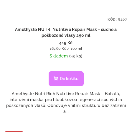
KÓD:
8207
Amethyste NUTRI Nutritive Repair Mask - suché a
poškozené vlasy 250 ml
419 Kč
Měrná
167,60 Kč / 100 ml
cena:
Skladem
(>3 ks)
Do košíku
Amethyste Nutri Rich Nutritive Repair Mask - Bohatá,
intenzivní maska pro hloubkovou regeneraci suchých a
poškozených vlasů. Obnovuje vnitřní strukturu bez zatížení
a...