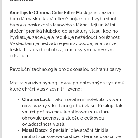
Amethyste Chroma Color Filler Mask
je intenzivní,
bohatá maska, která cíleně bojuje proti vyblednutí
barvy a poškození vlasového vlákna. Její unikátní
složení proniká hluboko do struktury vlasu, kde ho
hydratuje, zaceluje a redukuje nežádoucí poréznost.
Výsledkem je hedvábně jemná, poddajná a zářivě
lesklá hříva s dlouhotrvajícím a sytým barevným
odstínem.
Revoluční technologie pro dokonalou ochranu barvy:
Maska využívá synergii dvou patentovaných systémů,
které chrání vlasy zevnitř i zvenčí:
Chroma Lock:
Tato inovativní molekula vytváří
nové vazby v kortexu (jádru) vlasu. Posiluje tak
vnitřní poškozenou keratinovou strukturu,
obnovuje pevnost a zlepšuje celkovou
ovladatelnost vlasů.
Metal Detox:
Speciální chelatační činidla
neutralizují kovové částice, které se usazují ve