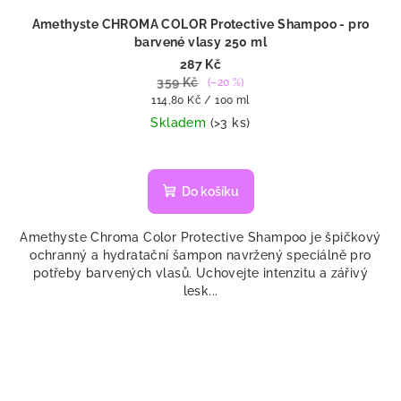
Amethyste CHROMA COLOR Protective Shampoo - pro
barvené vlasy 250 ml
287 Kč
359 Kč
(–20 %)
Měrná
114,80 Kč / 100 ml
cena:
Skladem
(>3 ks)
Do košíku
Amethyste Chroma Color Protective Shampoo je špičkový
ochranný a hydratační šampon navržený speciálně pro
potřeby barvených vlasů. Uchovejte intenzitu a zářivý
lesk...