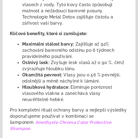
vlasech z vody. Tyto kovy často způsobují
matnost a nežádoucí barevné posuny.
Technologie Metal Detox zajišťuje čistotu a
zářivost vaší barvy.
Klíčové benefity, které si zamilujete:
Maximální stálost barvy:
Zajišťuje až 92%
zachování barevného odstínu po 6 týdnech
pravidelného používání.
Oslnivý lesk:
Zvyšuje lesk vlasů až o 90 %, čímž
zvýrazňuje hloubku tónu.
Okamžitá pevnost:
Vlasy jsou o 56 % pevnější,
odolnější a méně náchylné k lámání.
Hloubková hydratace:
Eliminuje poréznost
vlasového vlákna a zanechává vlasy
neuvěřitelně hebké.
Pro kompletní rituál ochrany barvy a nejlepší výsledky
doporučujeme používat v kombinaci se
šamponem
Amethyste Chroma Color Protective
Shampoo
.