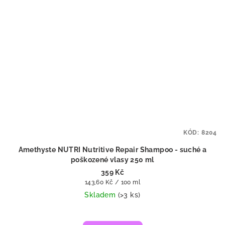
KÓD:
8204
Amethyste NUTRI Nutritive Repair Shampoo - suché a
poškozené vlasy 250 ml
359 Kč
Měrná
143,60 Kč / 100 ml
cena:
Skladem
(>3 ks)