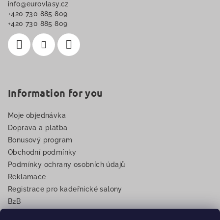
info
@
eurovlasy.cz
t
+420 730 885 809
í
+420 730 885 809
Information for you
Moje objednávka
Doprava a platba
Bonusový program
Obchodní podmínky
Podmínky ochrany osobních údajů
Reklamace
Registrace pro kadeřnické salony
B2B
EET