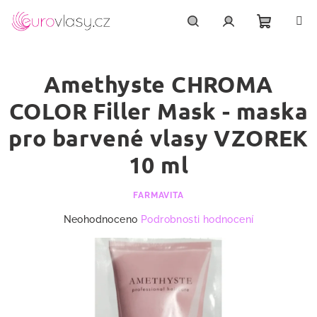
Přejít
na
obsah
Nákupn
Hledat
Přihlášení
Amethyste CHROMA
košík
COLOR Filler Mask - maska
pro barvené vlasy VZOREK
10 ml
FARMAVITA
Průměrné
Neohodnoceno
Podrobnosti hodnocení
hodnocení
produktu
je
0,0
z
5