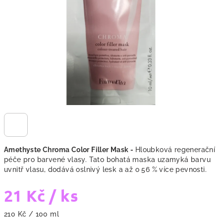
hvězdiček.
Amethyste Chroma Color Filler Mask -
Hloubková regenerační
péče pro barvené vlasy. Tato bohatá maska uzamyká barvu
uvnitř vlasu, dodává oslnivý lesk a až o 56 % více pevnosti.
21 Kč
/ ks
Měrná
210 Kč / 100 ml