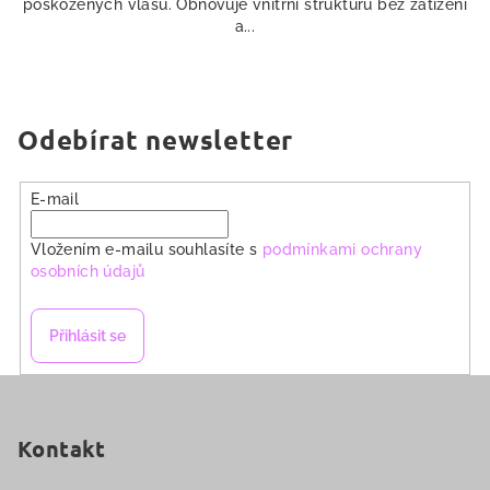
poškozených vlasů. Obnovuje vnitřní strukturu bez zatížení
a...
Odebírat newsletter
E-mail
Vložením e-mailu souhlasíte s
podmínkami ochrany
osobních údajů
Přihlásit se
Z
á
p
Kontakt
a