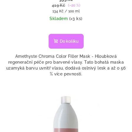
419 Kč
(–20 %)
Měrná
134 Kč / 100 ml
cena:
Skladem
(>3 ks)
Do košíku
Amethyste Chroma Color Filler Mask - Hloubková
regenerační péče pro barvené vlasy. Tato bohatá maska
uzamyká barvu uvnitř vlasu, dodává oslnivý lesk a až o 56
% více pevnosti.