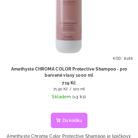
KÓD:
8186
Amethyste CHROMA COLOR Protective Shampoo - pro
barvené vlasy 1000 ml
719 Kč
Měrná
71,90 Kč / 100 ml
cena:
Skladem
(>3 ks)
Do košíku
Amethyste Chroma Color Protective Shampoo je špičkový