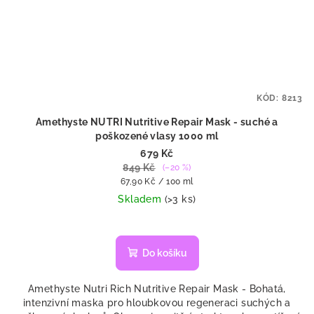
KÓD:
8213
Amethyste NUTRI Nutritive Repair Mask - suché a
poškozené vlasy 1000 ml
679 Kč
849 Kč
(–20 %)
Měrná
67,90 Kč / 100 ml
cena:
Skladem
(>3 ks)
Do košíku
Amethyste Nutri Rich Nutritive Repair Mask - Bohatá,
intenzivní maska pro hloubkovou regeneraci suchých a