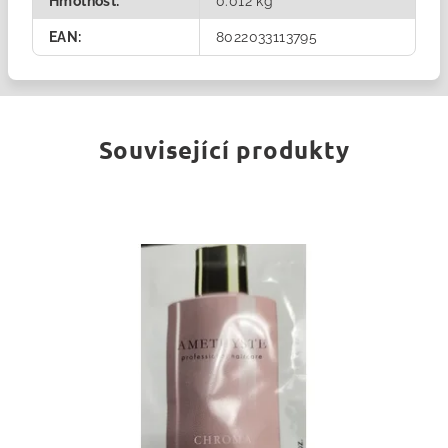
Hmotnost
:
0.012 kg
EAN
:
8022033113795
Související produkty