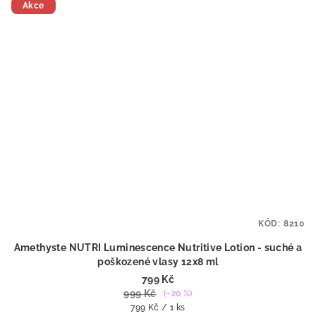
Akce
KÓD:
8210
Amethyste NUTRI Luminescence Nutritive Lotion - suché a
poškozené vlasy 12x8 ml
799 Kč
999 Kč
(–20 %)
Měrná
799 Kč / 1 ks