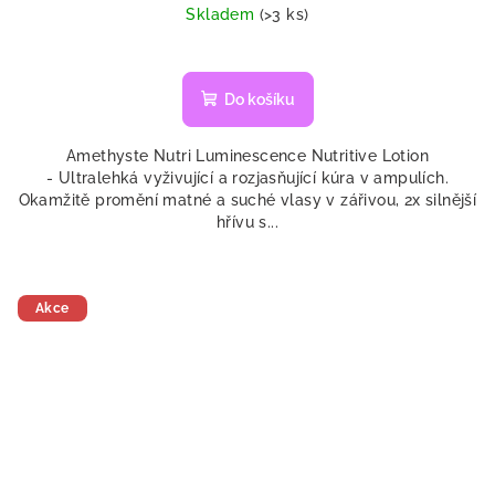
cena:
Skladem
(>3 ks)
Do košíku
Amethyste Nutri Luminescence Nutritive Lotion
- Ultralehká vyživující a rozjasňující kúra v ampulích.
Okamžitě promění matné a suché vlasy v zářivou, 2x silnější
hřívu s...
Akce