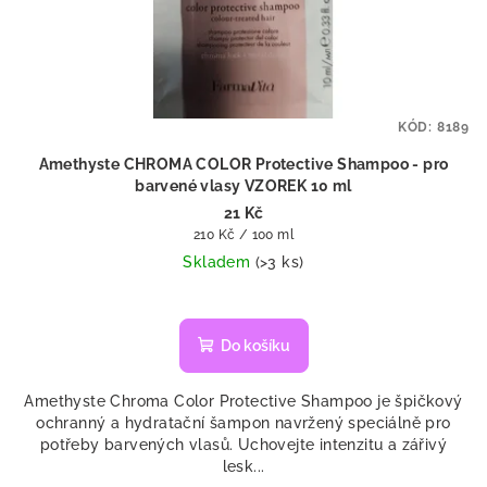
KÓD:
8189
Amethyste CHROMA COLOR Protective Shampoo - pro
barvené vlasy VZOREK 10 ml
21 Kč
Měrná
210 Kč / 100 ml
cena:
Skladem
(>3 ks)
Do košíku
Amethyste Chroma Color Protective Shampoo je špičkový
ochranný a hydratační šampon navržený speciálně pro
potřeby barvených vlasů. Uchovejte intenzitu a zářivý
lesk...